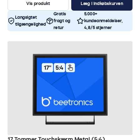
Vis produkt
Læg i indkøbskurven
Gratis
5.000+
Langsigtet
fragt og
kundeanmeldelser,
tilgængelighed
retur
4,8/5 stjerner
17 Tommer Touchskærm Metal (5:4)