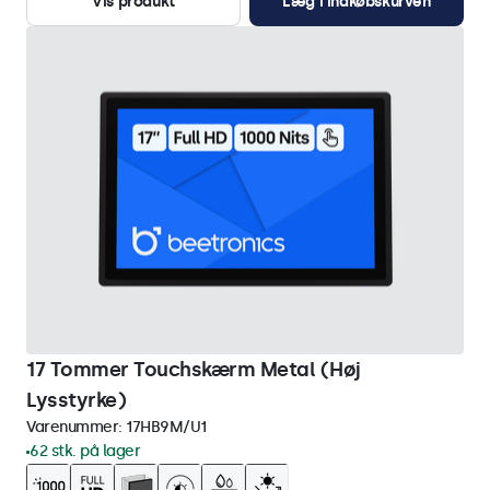
Vis produkt
Læg i indkøbskurven
17 Tommer Touchskærm Metal (Høj
Lysstyrke)
Varenummer:
17HB9M/U1
62 stk. på lager