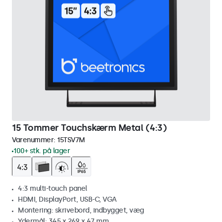
15 Tommer Touchskærm Metal (4:3)
Varenummer:
15TSV7M
100+ stk. på lager
4:3 multi-touch panel
HDMI, DisplayPort, USB-C, VGA
Montering: skrivebord, indbygget, væg
Ydermål: 345 x 269 x 47 mm