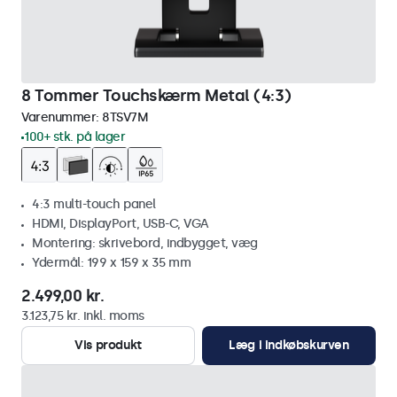
8 Tommer Touchskærm Metal (4:3)
Varenummer:
8TSV7M
100+ stk. på lager
4:3 multi-touch panel
HDMI, DisplayPort, USB-C, VGA
Montering: skrivebord, indbygget, væg
Ydermål: 199 x 159 x 35 mm
2.499,00 kr.
3.123,75 kr. inkl. moms
Vis produkt
Læg i indkøbskurven