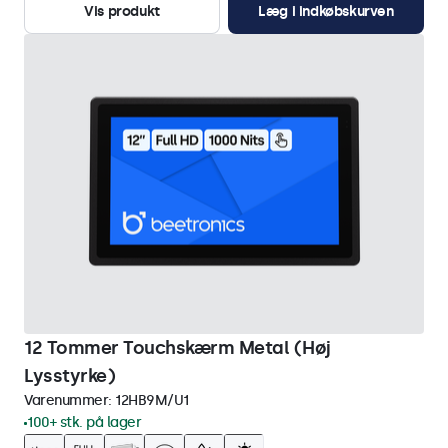
Vis produkt
Læg i indkøbskurven
12 Tommer Touchskærm Metal (Høj
Lysstyrke)
Varenummer:
12HB9M/U1
100+ stk. på lager