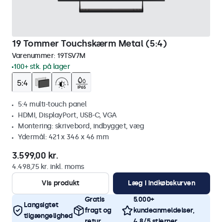
19 Tommer Touchskærm Metal (5:4)
Varenummer:
19TSV7M
100+ stk. på lager
5:4 multi-touch panel
HDMI, DisplayPort, USB-C, VGA
Montering: skrivebord, indbygget, væg
Ydermål: 421 x 346 x 46 mm
3.599,00 kr.
4.498,75 kr. inkl. moms
Vis produkt
Læg i indkøbskurven
Gratis
5.000+
Langsigtet
fragt og
kundeanmeldelser,
tilgængelighed
retur
4,8/5 stjerner