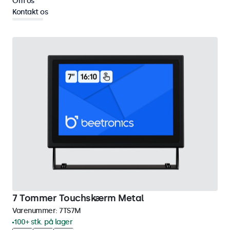
Om os
Kontakt os
eMark
Fjern alt
7 Tommer Touchskærm Metal
Varenummer:
7TS7M
100+ stk. på lager