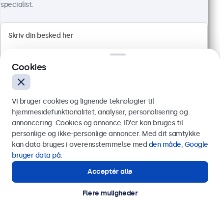
specialist.
Full HD-panel med multi-touch
HDMI, DisplayPort, USB-C, VGA
Montering: skrivebord, indbygget, væg
Ydermål: 481 x 294 x 45 mm
4.499,00 kr.
Cookies
5.623,75 kr. inkl. moms
Vis produkt
Læg i indkøbskurven
Vi bruger cookies og lignende teknologier til
hjemmesidefunktionalitet, analyser, personalisering og
annoncering. Cookies og annonce-ID’er kan bruges til
Send
personlige og ikke-personlige annoncer. Med dit samtykke
kan data bruges i overensstemmelse med
den måde, Google
Eller ring til os på
89 88 42 29
bruger data på
.
Acceptér alle
Har du brug for hjælp?
Kontakt vores specialister.
Flere muligheder