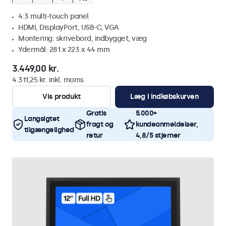
4:3 multi-touch panel
HDMI, DisplayPort, USB-C, VGA
Montering: skrivebord, indbygget, væg
Ydermål: 281 x 223 x 44 mm
3.449,00 kr.
4.311,25 kr. inkl. moms
Vis produkt
Læg i indkøbskurven
Gratis
5.000+
Langsigtet
fragt og
kundeanmeldelser,
tilgængelighed
retur
4,8/5 stjerner