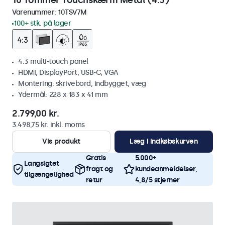
10 Tommer Touchskærm Metal (4:3)
Varenummer:
10TSV7M
100+ stk. på lager
4:3 multi-touch panel
HDMI, DisplayPort, USB-C, VGA
Montering: skrivebord, indbygget, væg
Ydermål: 228 x 183 x 41 mm
2.799,00 kr.
3.498,75 kr. inkl. moms
Vis produkt
Læg i indkøbskurven
Gratis
5.000+
Langsigtet
fragt og
kundeanmeldelser,
tilgængelighed
retur
4,8/5 stjerner