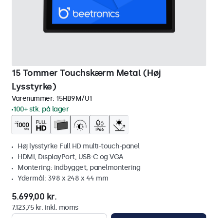
15 Tommer Touchskærm Metal (Høj
Lysstyrke)
Varenummer:
15HB9M/U1
100+ stk. på lager
Høj lysstyrke Full HD multi-touch-panel
HDMI, DisplayPort, USB-C og VGA
Montering: indbygget, panelmontering
Ydermål: 398 x 248 x 44 mm
5.699,00 kr.
7.123,75 kr. inkl. moms