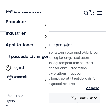
Produkter
Hjem
Industrier
eMark touchskærme til køretøjer
Applikationer
Touchskærme udviklet i overensstemmelse med eMark- og
Tilpassede løsninger
SAE-standarder til bilindustrien og køretøjsinstallationer.
Touchskærmene har et robust og kompakt kabinet med
Log ind
alsidige monteringsmuligheder for enkel integration.
Udformet til at modstå stød, vibrationer, fugt og
Danmark
temperatursvingninger er de konstrueret til pålidelig drift i
ikke-sikkerhedskritiske køretøjsapplikationer.
Vis mere
Få et tilbud
Filter (
29
)
Sortere:
Hjælp