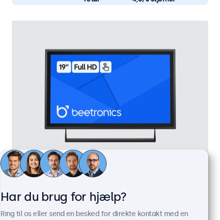
19 Tommer Touchskærm Metal
Varenummer:
19TS7M
Har du brug for hjælp?
100+ stk. på lager
Ring til os eller send en besked for direkte kontakt med en