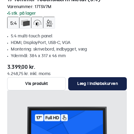
Varenummer:
17TSV7M
5 stk. på lager
5:4 multi-touch panel
HDMI, DisplayPort, USB-C, VGA
Montering: skrivebord, indbygget, væg
Ydermål: 384 x 317 x 46 mm
3.399,00 kr.
4.248,75 kr. inkl. moms
Vis produkt
Læg i indkøbskurven