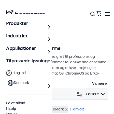
Produkter
Touchskærme
Industrier
13 tommer touchskærme
Applikationer
13 tommer touchskærme designet til professionel og
Tilpassede løsninger
kontinuerlig brug. Disse 13-tommer touchskærme er nemme
at integrere i enhver brugsform og ethvert miljø og er
Log ind
kompatible med Windows, macOS, ChromeOS og Linux-
operativsystemer.
Danmark
Vis mere
Filter (
2
)
Sortere:
Få et tilbud
Hjælp
13 tommer touchskærme
eMark
Fjern alt