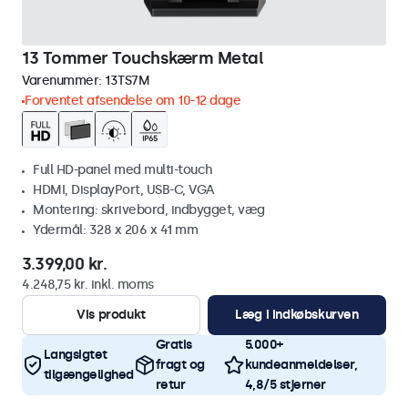
13 Tommer Touchskærm Metal
Varenummer:
13TS7M
Forventet afsendelse om 10-12 dage
Full HD-panel med multi-touch
HDMI, DisplayPort, USB-C, VGA
Montering: skrivebord, indbygget, væg
Ydermål: 328 x 206 x 41 mm
3.399,00 kr.
4.248,75 kr. inkl. moms
Vis produkt
Læg i indkøbskurven
Gratis
5.000+
Langsigtet
fragt og
kundeanmeldelser,
tilgængelighed
retur
4,8/5 stjerner