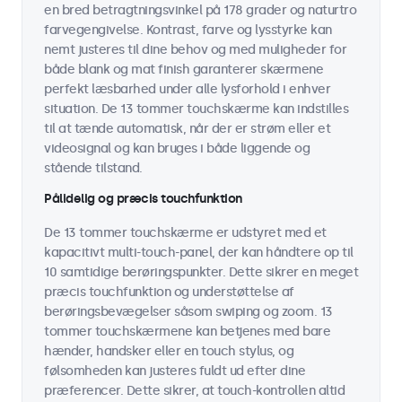
en bred betragtningsvinkel på 178 grader og naturtro
farvegengivelse. Kontrast, farve og lysstyrke kan
nemt justeres til dine behov og med muligheder for
både blank og mat finish garanterer skærmene
perfekt læsbarhed under alle lysforhold i enhver
situation. De 13 tommer touchskærme kan indstilles
til at tænde automatisk, når der er strøm eller et
videosignal og kan bruges i både liggende og
stående tilstand.
Pålidelig og præcis touchfunktion
De 13 tommer touchskærme er udstyret med et
kapacitivt multi-touch-panel, der kan håndtere op til
10 samtidige berøringspunkter. Dette sikrer en meget
præcis touchfunktion og understøttelse af
berøringsbevægelser såsom swiping og zoom. 13
tommer touchskærmene kan betjenes med bare
hænder, handsker eller en touch stylus, og
følsomheden kan justeres fuldt ud efter dine
præferencer. Dette sikrer, at touch-kontrollen altid