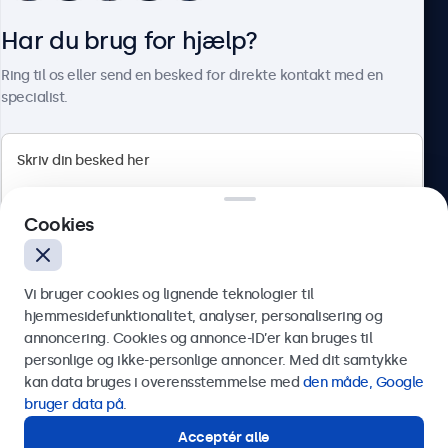
Har du brug for hjælp?
Om Beetronics
Ring til os eller send en besked for direkte kontakt med en
specialist.
Beetronics
Cookies
Herstedøstervej 27-29, unit A, 2620 Albertslund, Danmark
4.8/5 bedømt af 5000+ virksomheder
Vi bruger cookies og lignende teknologier til
Dansk
hjemmesidefunktionalitet, analyser, personalisering og
annoncering. Cookies og annonce-ID’er kan bruges til
Send
personlige og ikke-personlige annoncer. Med dit samtykke
kan data bruges i overensstemmelse med
den måde, Google
Eller ring til os på
89 88 42 29
bruger data på
.
Acceptér alle
Har du brug for hjælp?