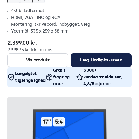
4:3 billedformat
HDMI, VGA, BNC og RCA
Montering: skrivebord, indbygget, væg
Ydermål: 335 x 259 x 38 mm
2.399,00 kr.
2.998,75 kr. inkl. moms
Vis produkt
Læg i indkøbskurven
Gratis
5.000+
Langsigtet
fragt og
kundeanmeldelser,
tilgængelighed
retur
4,8/5 stjerner