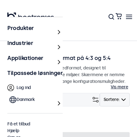
Produkter
Hjem
Industrier
Skærme med billedformat på 4:3 og 5:4
Applikationer
Skærme med 4:3 og 5:4 billedformat, designet til
Tilpassede løsninger
kontinuerlig brug i krævende miljøer. Skærmene er nemme
at integrere og byder på mange konfigurationsmuligheder.
Vis mere
Log ind
Filter (
Danmark
6
)
Sortere:
4:3 / 5:4
Fjern alt
Få et tilbud
Hjælp