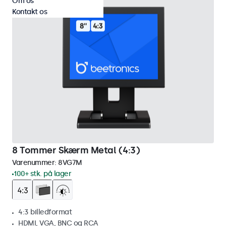
Om os
Kontakt os
8 Tommer Skærm Metal (4:3)
Varenummer:
8VG7M
100+ stk. på lager
4:3 billedformat
HDMI, VGA, BNC og RCA