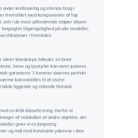
under kontinuerlig og intensiv brug i
er fremstillet med komponenter af høj
t, selv i de mest udfordrende miljøer såsom
er langsigtet tilgængelighed på alle modeller,
cifikationer i fremtiden.
sikrer knivskarpe billeder, en bred
trast, farve og lysstyrke kan nemt justeres
finish garanterer 7-tommer skærme perfekt
ærme kan indstilles til at starte
 i både liggende og stående tilstand.
ed en IK08-klassificering. Derfor er
ninger af redskaber af andre objekter, der
odeller giver vi en langvarig
oner og mål med konstante ydeevne i dine