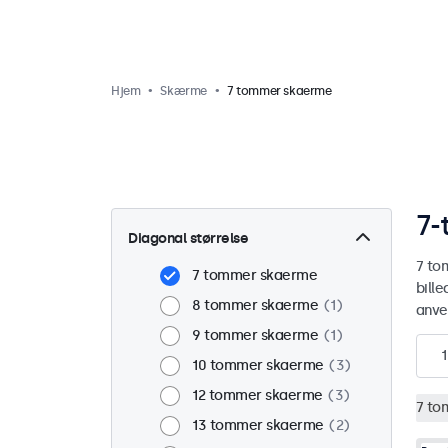
Hjem
Skærme
7 tommer skaerme
7-
Diagonal størrelse
7 to
7 tommer skaerme
bill
8 tommer skaerme
1
anve
9 tommer skaerme
1
1
10 tommer skaerme
3
12 tommer skaerme
3
7 to
13 tommer skaerme
2