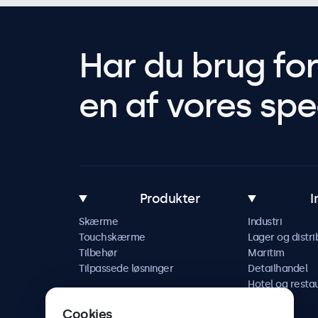
Har du brug fo
en af vores spec
Produkter
I
Skærme
Industri
Touchskærme
Lager og distri
Tilbehør
Maritim
Tilpassede løsninger
Detailhandel
Hotel og resta
Køretøj
Cookies
Jernbane