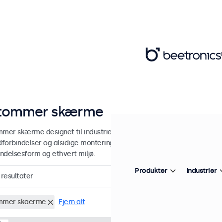
tommer skærme
mmer skærme designet til industriel og kommerciel brug. Vores 7-to
edforbindelser og alsidige monteringsmuligheder, hvilket gør dem ne
ndelsesform og ethvert miljø.
Produkter
Industrier
resultater
mmer skaerme
Fjern alt