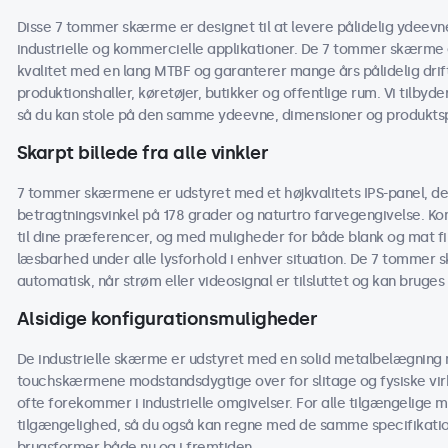
Disse 7 tommer skærme er designet til at levere pålidelig ydeevne 
industrielle og kommercielle applikationer. De 7 tommer skærme 
kvalitet med en lang MTBF og garanterer mange års pålidelig drif
produktionshaller, køretøjer, butikker og offentlige rum. Vi tilbyd
så du kan stole på den samme ydeevne, dimensioner og produktspe
Skarpt billede fra alle vinkler
7 tommer skærmene er udstyret med et højkvalitets IPS-panel, der 
betragtningsvinkel på 178 grader og naturtro farvegengivelse. Kon
til dine præferencer, og med muligheder for både blank og mat 
læsbarhed under alle lysforhold i enhver situation. De 7 tommer sk
automatisk, når strøm eller videosignal er tilsluttet og kan bruges
Alsidige konfigurationsmuligheder
De industrielle skærme er udstyret med en solid metalbelægning m
touchskærmene modstandsdygtige over for slitage og fysiske virk
ofte forekommer i industrielle omgivelser. For alle tilgængelige m
tilgængelighed, så du også kan regne med de samme specifikati
brugsformer både nu og i fremtiden.