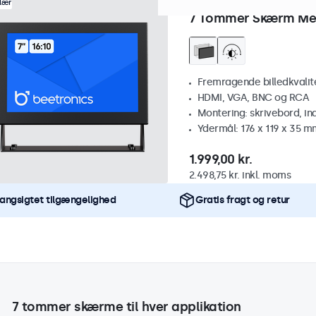
Varenummer:
7HD7M
100+ s
lær
7 Tommer Skærm Me
Fremragende billedkvalitet
HDMI, VGA, BNC og RCA
Montering: skrivebord, i
Ydermål: 176 x 119 x 35 m
1.999,00 kr.
2.498,75 kr. inkl. moms
angsigtet tilgængelighed
Gratis fragt og retur
7 tommer skærme til hver applikation