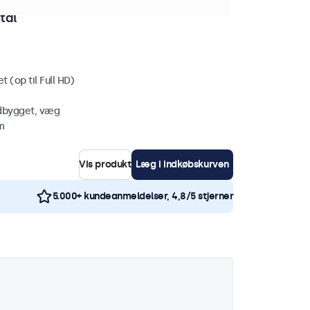
tk. på lager
tal
 (op til Full HD)
ndbygget, væg
m
Vis produkt
Læg i indkøbskurven
5.000+ kundeanmeldelser, 4,8/5 stjerner