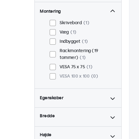
Montering
Skrivebord
1
Væg
1
Indbygget
1
Rackmontering (19
tommer)
1
VESA 75 x 75
1
VESA 100 x 100
0
Egenskaber
4:3 / 5:4
0
Bredde
9-36 Volt
1
Dæmpbar
1
Højde
USB Mediespiller
1