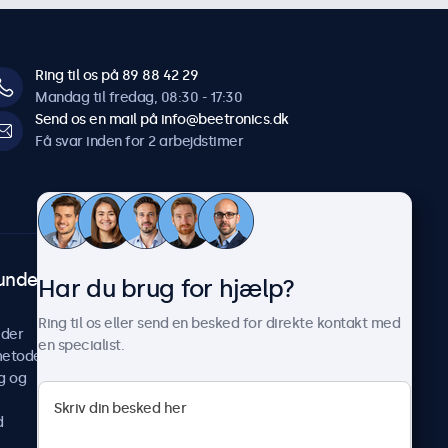
Ring til os på 89 88 42 29
Mandag til fredag, 08:30 - 17:30
Send os en mail på info@beetronics.dk
Få svar inden for 2 arbejdstimer
undeservice
Om Beetronics
Har du brug for hjælp?
Casestudier
Ring til os eller send en besked for direkte kontakt med
ider
Nyheder og opdateringer
en specialist.
metoder
Om os
g og
Arbejd hos os
Vilkår og betingelser
d
Fortrolighedserklæring