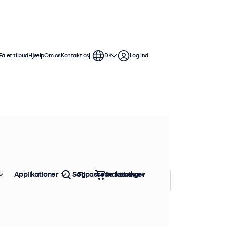
Få et tilbud
Hjælp
Om os
Kontakt os
DK
Log ind
mmer skærme tilbyder flere
mme at integrere i enhver
Applikationer
Søg
Tilpassede løsninger
Indkøbskurv
Sorter efter:
Popularitet