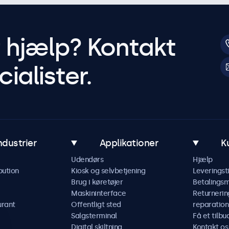
r hjælp? Kontakt
ialister.
ndustrier
Applikationer
K
Udendørs
Hjælp
bution
Kiosk og selvbetjening
Leveringst
Brug i køretøjer
Betalings
Maskininterface
Returnerin
urant
Offentligt sted
reparation
Salgsterminal
Få et tilbu
Digital skiltning
Kontakt os