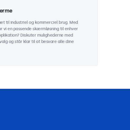
kærme
t til industriel og kommerciel brug. Med
ar vi en passende skærmløsning til enhver
 applikation? Diskuter mulighederne med
alg og står klar til at besvare alle dine