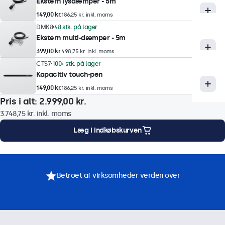
Ekstern lysdæmper - 5m
1920 x 1080 (max), 640 x 480 (min)
149,00 kr.
186,25 kr. inkl. moms
DMK8
48 stk. på lager
Touch-teknologi
Ekstern multi-dæmper - 5m
399,00 kr.
Teknik
498,75 kr. inkl. moms
CTS7
100+ stk. på lager
Kapacitiv
Kapacitiv touch-pen
Berøringspunkter
149,00 kr.
186,25 kr. inkl. moms
10-trykpunkter (Multi-Touch)
Pris i alt:
2.999,00 kr.
Touch-interface
3.748,75 kr.
inkl. moms
USB HID-kompatibel
Læg i indkøbskurven
Kontrol
onteringsmuligheder
Specifikationer
Downloads
Tilbehør
Stylus, hånd, handske
Understøttelse af gestus
Betroet af virksomheder verden over
Tryk, swipe, rulning, knib-til-zoom (afhængig af
værtssystemets operativsystem og applikation)
Touch-drivere