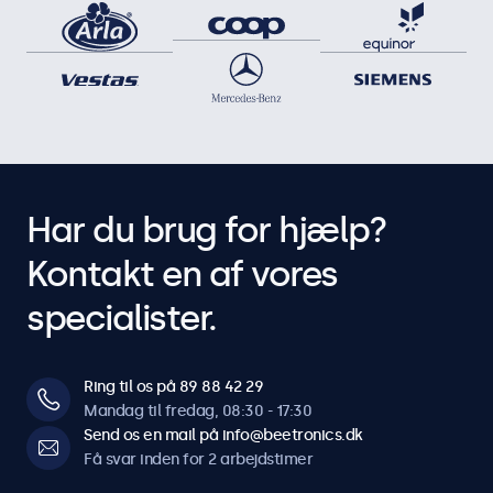
Download drivere til touchskærm
Driftsfunktioner
Audio
Dobbelt integrerede højttalere
Lås knapper
Kontrolknapperne kan blokeres.
Har du brug for hjælp?
Tænd automatisk
Kontakt en af vores
Tænder automatisk, når der registreres strøm eller andet
signal.
specialister.
Dæmpbar
Justerbar baggrundsbelysning via fjernbetjening eller valgfri
dæmper.
Ring til os på 89 88 42 29
Mandag til fredag, 08:30 - 17:30
Send os en mail på info@beetronics.dk
Software og kompatibilitet
Få svar inden for 2 arbejdstimer
Windows