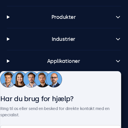
Windows 8, 10, 11
Produkter
Windows Embedded
Windows Embedded 8 Industry, 8.1 Industry, IoT Enterprise
macOS
Industrier
Tahoe, Sequoia, Sonoma
Linux
Alle Linux-distributioner
Applikationer
Brightsign
Alle versioner af BrightsignOS
Kundeservice
Samsung DeX
Alle versioner af Samsung DeX
Har du brug for hjælp?
Om Beetronics
Tilslutninger
Ring til os eller send en besked for direkte kontakt med en
specialist.
HDMI
1x