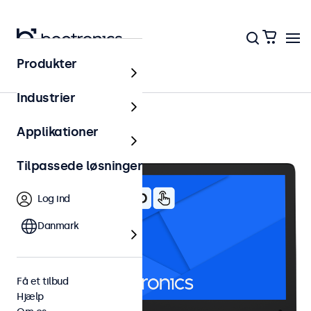
Produkter
12 tommer touchskærme
Industrier
Applikationer
Tilpassede løsninger
Log ind
Danmark
Få et tilbud
Hjælp