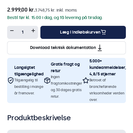
2.999,00 kr.
3.748,75 kr. inkl. moms
Bestil før kl. 15:00 i dag, og få levering på tirsdag.
Læg i indkøbskurven
Download teknisk dokumentation
5.000+
Gratis fragt og
Langsigtet
kundeanmeldelser,
retur
tilgængelighed
4,8/5 stjerner
Ingen
Tilgængelig til
Betroet af
fragtomkostninger
bestilling i mange
brancheførende
og 30 dages gratis
år fremover.
virksomheder verden
retur.
over.
Produktbeskrivelse