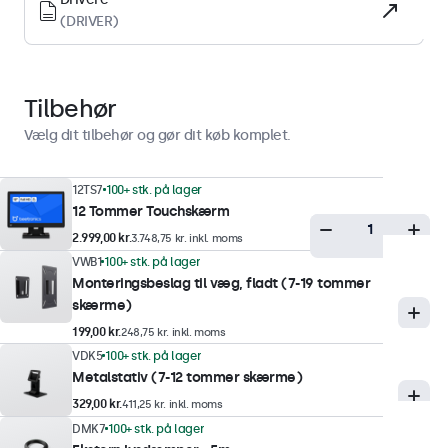
Understøttede orienteringer
(DRIVER)
Landskab, portræt, face-up
Display-ydeevne
Tilbehør
Maksimal lysstyrke
Vælg dit tilbehør og gør dit køb komplet.
300 nits (typisk)
Minimum lysstyrke
12TS7
100+ stk. på lager
12 Tommer Touchskærm
1 nit
2.999,00 kr.
3.748,75 kr. inkl. moms
Kontrast
VWB1
100+ stk. på lager
1000:1
Monteringsbeslag til væg, fladt (7-19 tommer
skærme)
Betragtningsvinkel
199,00 kr.
248,75 kr. inkl. moms
178° Horisontal, 178° vertikal
VDK5
100+ stk. på lager
Responstid
Metalstativ (7-12 tommer skærme)
10 ms
329,00 kr.
411,25 kr. inkl. moms
Understøttede opløsninger
DMK7
100+ stk. på lager