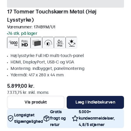
17 Tommer Touchskærm Metal (Høj
Lysstyrke)
Varenummer:
17HB9M/U1
76 stk. på lager
Høj lysstyrke Full HD multi-touch-panel
HDMI, DisplayPort, USB-C og VGA
Montering: indbygget, panelmontering
Ydermål: 417 x 280 x 44 mm
5.899,00 kr.
7.373,75 kr. inkl. moms
Vis produkt
Læg i indkøbskurven
Gratis
5.000+
Langsigtet
fragt og
kundeanmeldelser,
tilgængelighed
retur
4,8/5 stjerner