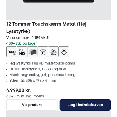
12 Tommer Touchskærm Metal (Høj
Lysstyrke)
Varenummer:
12HB9M/U1
100+ stk. på lager
Høj lysstyrke Full HD multi-touch-panel
HDMI, DisplayPort, USB-C og VGA
Montering: indbygget, panelmontering
Ydermål: 305 x 192 x 41 mm
4.999,00 kr.
6.248,75 kr. inkl. moms
Vis produkt
Læg i indkøbskurven