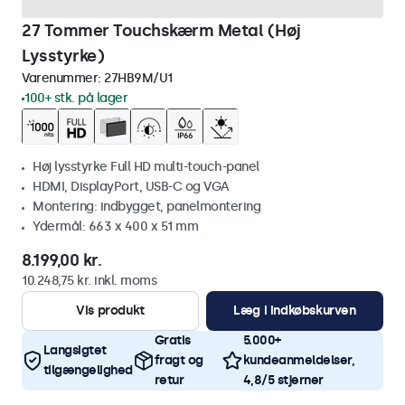
27 Tommer Touchskærm Metal (Høj
Lysstyrke)
Varenummer:
27HB9M/U1
100+ stk. på lager
Høj lysstyrke Full HD multi-touch-panel
HDMI, DisplayPort, USB-C og VGA
Montering: indbygget, panelmontering
Ydermål: 663 x 400 x 51 mm
8.199,00 kr.
10.248,75 kr. inkl. moms
Vis produkt
Læg i indkøbskurven
Gratis
5.000+
Langsigtet
fragt og
kundeanmeldelser,
tilgængelighed
retur
4,8/5 stjerner