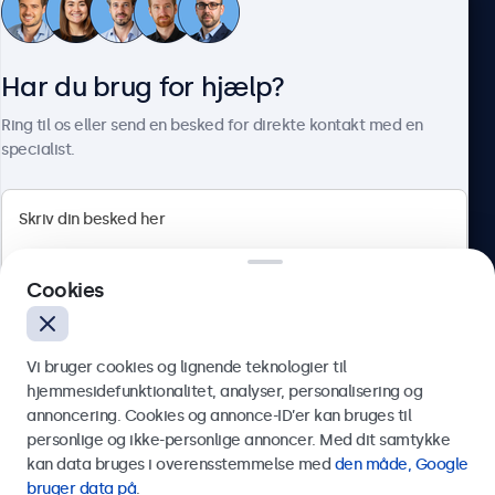
Kundeservice
Har du brug for hjælp?
Om Beetronics
Ring til os eller send en besked for direkte kontakt med en
specialist.
Beetronics
Cookies
Herstedøstervej 27-29, unit A, 2620 Albertslund, Danmark
4.8/5 bedømt af 5000+ virksomheder
Vi bruger cookies og lignende teknologier til
Dansk
hjemmesidefunktionalitet, analyser, personalisering og
annoncering. Cookies og annonce-ID’er kan bruges til
Send
personlige og ikke-personlige annoncer. Med dit samtykke
kan data bruges i overensstemmelse med
den måde, Google
Eller ring til os på
89 88 42 29
bruger data på
.