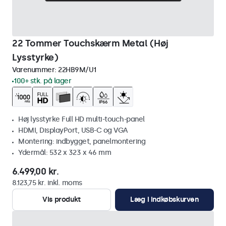
22 Tommer Touchskærm Metal (Høj
Lysstyrke)
Varenummer:
22HB9M/U1
100+ stk. på lager
Høj lysstyrke Full HD multi-touch-panel
HDMI, DisplayPort, USB-C og VGA
Montering: indbygget, panelmontering
Ydermål: 532 x 323 x 46 mm
6.499,00 kr.
8.123,75 kr. inkl. moms
Vis produkt
Læg i indkøbskurven