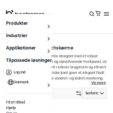
Produkter
Hjem
Industrier
Panelmonterede touchskærme
Applikationer
Panelmonterede touchskærme designet med et robust
Tilpassede løsninger
metalkabinet og et vandtæt og støvafvisende frontpanel, så
de kan integreres problemfrit i enhver brugsform og ethvert
Log ind
miljø. Den tynde og symmetriske kant giver et elegant fladt
finish og er velegnet til både vandret- og lodret montering.
Danmark
Vis mere
Filter (
8
)
Sortere:
Få et tilbud
Hjælp
Panel monteret
Fjern alt