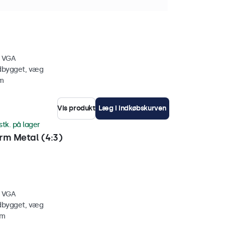
rm Metal
, VGA
ndbygget, væg
mm
Vis produkt
Læg i indkøbskurven
stk. på lager
m Metal (4:3)
, VGA
ndbygget, væg
mm