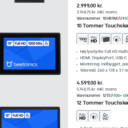
2.999,00 kr.
3.748,75 kr. inkl. moms
Varenummer:
10HB9M/U1
1
10 Tommer Touchskæ
Høj lysstyrke Full HD mult
HDMI, DisplayPort, USB-C
Montering: indbygget, pa
Ydermål: 260 x 178 x 37 
4.599,00 kr.
5.748,75 kr. inkl. moms
Varenummer:
12TS7
100+ stk
12 Tommer Touchsk