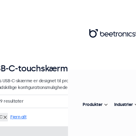
B-C-touchskærm
s USB-C-skærme er designet til professionel og kontinuerlig brug. 
adskillige konfigurationsmuligheder.
29
resultater
Produkter
Industrier
C
Fjern alt
Varenummer:
7TS7M
100+ s