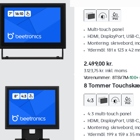
7 Tommer Touchskæ
Multi-touch panel
HDMI, DisplayPort, USB-C
Montering: skrivebord, i
Ydermål: 181 x 123 x 42 
2.499,00 kr.
3.123,75 kr. inkl. moms
Varenummer:
8TSV7M
100+ 
8 Tommer Touchskær
4:3 multi-touch panel
HDMI, DisplayPort, USB-C
Montering: skrivebord, i
Ydermål: 199 x 159 x 35 