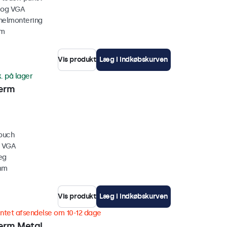
 og VGA
nelmontering
mm
Vis produkt
Læg i indkøbskurven
k. på lager
ærm
touch
, VGA
æg
 mm
Vis produkt
Læg i indkøbskurven
ntet afsendelse om 10-12 dage
ærm Metal