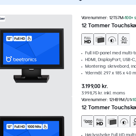
Varenummer:
12TS7M
100+ s
lær
12 Tommer Touchsk
Full HD-panel med multi-
HDMI, DisplayPort, USB-C
Montering: skrivebord, i
Ydermål: 297 x 185 x 40 
3.199,00 kr.
3.998,75 kr. inkl. moms
Varenummer:
12HB9M/U1
10
12 Tommer Touchskæ
Høj lysstyrke Full HD mult