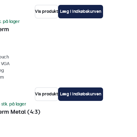
Vis produkt
Læg i indkøbskurven
k. på lager
ærm
touch
, VGA
æg
mm
Vis produkt
Læg i indkøbskurven
 stk. på lager
rm Metal (4:3)