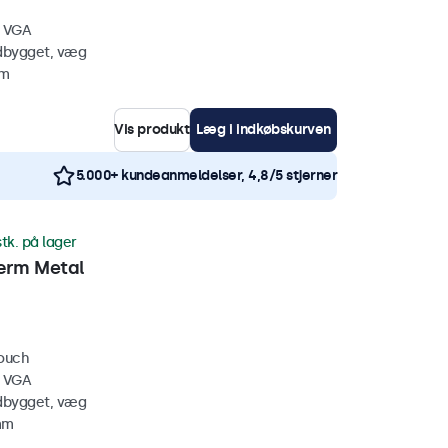
, VGA
ndbygget, væg
mm
Vis produkt
Læg i indkøbskurven
5.000+ kundeanmeldelser, 4,8/5 stjerner
stk. på lager
ærm Metal
touch
, VGA
ndbygget, væg
mm