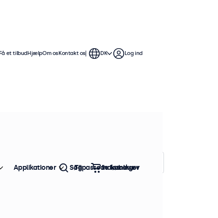
Få et tilbud
Hjælp
Om os
Kontakt os
DK
Log ind
Skærmene er nemme at integrere og
Sorter efter:
Popularitet
Applikationer
Søg
Tilpassede løsninger
Indkøbskurv
tk. på lager