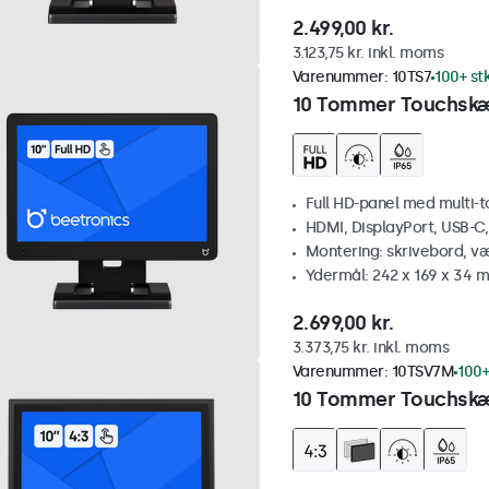
2.499,00 kr.
3.123,75 kr. inkl. moms
Varenummer:
10TS7
100+ st
10 Tommer Touchsk
Full HD-panel med multi-
HDMI, DisplayPort, USB-C
Montering: skrivebord, v
Ydermål: 242 x 169 x 34 
2.699,00 kr.
3.373,75 kr. inkl. moms
Varenummer:
10TSV7M
100+
10 Tommer Touchskæ