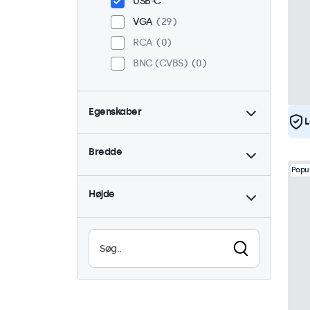
USB-C
VGA
29
RCA
0
BNC (CVBS)
0
Egenskaber
L
4:3 / 5:4
6
Bredde
9-36 Volt
29
Popu
Dæmpbar
29
Højde
Høj lysstyrke
8
Læsbar i sollys
8
Vandtæt (IP65)
29
Støvtæt (IP65)
29
24/7 brug
29
Vandalsikker
29