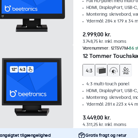
Full HD-panel med multi-
HDMI, DisplayPort, USB-C
Montering: skrivebord, v
Ydermål: 284 x 179 x 34 
2.999,00 kr.
3.748,75 kr. inkl. moms
Varenummer:
12TSV7M
86 s
12 Tommer Touchskæ
4:3 multi-touch panel
HDMI, DisplayPort, USB-C
Montering: skrivebord, i
Ydermål: 281 x 223 x 44 
3.449,00 kr.
4.311,25 kr. inkl. moms
angsigtet tilgængelighed
Gratis fragt og retur