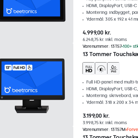
HDMI, DisplayPort, USB-C
Montering: indbygget, pa
Ydermål: 305 x 192 x 41 
4.999,00 kr.
6.248,75 kr. inkl. moms
Varenummer:
13TS7
100+ st
13 Tommer Touchsk
Full HD-panel med multi-
HDMI, DisplayPort, USB-C
Montering: skrivebord, v
Ydermål: 318 x 200 x 34
3.199,00 kr.
3.998,75 kr. inkl. moms
Varenummer:
13TS7M
Forve
13 Tommer Touchsk