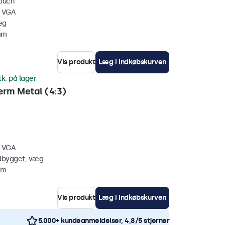
touch
, VGA
æg
mm
Vis produkt
Læg i indkøbskurven
tk. på lager
rm Metal (4:3)
, VGA
ndbygget, væg
mm
Vis produkt
Læg i indkøbskurven
5.000+ kundeanmeldelser, 4,8/5 stjerner