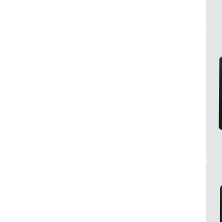
EN50155
29
eMark
29
DNV
28