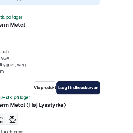
tk. på lager
ærm Metal
touch
, VGA
ndbygget, væg
mm
Vis produkt
Læg i indkøbskurven
0+ stk. på lager
rm Metal (Høj Lysstyrke)
i-touch-panel