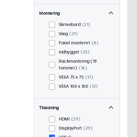
Montering
Skrivebord
21
Væg
21
Panel monteret
8
Indbygget
25
Rackmontering (19
tommer)
16
VESA 75 x 75
17
VESA 100 x 100
12
Tilslutning
HDMI
29
DisplayPort
29