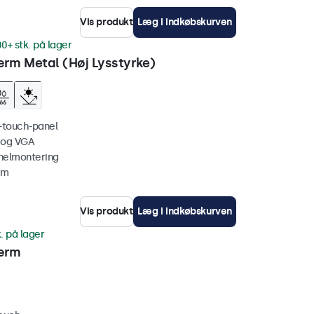
Vis produkt
Læg i indkøbskurven
00+ stk. på lager
rm Metal (Høj Lysstyrke)
i-touch-panel
 og VGA
nelmontering
mm
Vis produkt
Læg i indkøbskurven
. på lager
ærm