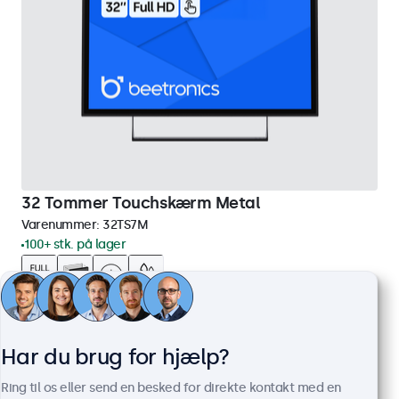
32 Tommer Touchskærm Metal
Varenummer:
32TS7M
100+ stk. på lager
Full HD-panel med multi-touch
HDMI, DisplayPort, USB-C, VGA
Har du brug for hjælp?
Montering: skrivebord, indbygget, væg
Ydermål: 745 x 440 x 46 mm
Ring til os eller send en besked for direkte kontakt med en