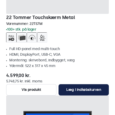
22 Tommer Touchskærm Metal
Varenummer:
22TS7M
100+ stk. på lager
Full HD-panel med multi-touch
HDMI, DisplayPort, USB-C, VGA
Montering: skrivebord, indbygget, væg
Ydermål: 522 x 317 x 45 mm
4.599,00 kr.
5.748,75 kr. inkl. moms
Vis produkt
Læg i indkøbskurven