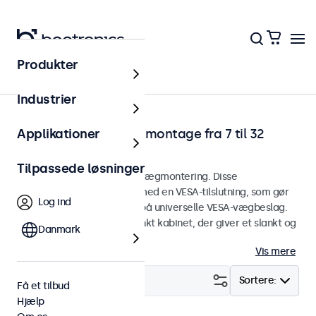
Produkter
Hjem
Industrier
Touchskærme til vægmontage fra 7 til 32
Applikationer
tommer
Tilpassede løsninger
Touchskærme designet til vægmontering. Disse
touchskærme er udstyret med en VESA-tilslutning, som gør
Log ind
det nemt at montere dem på universelle VESA-vægbeslag.
Touchskærmene har et slankt kabinet, der giver et slankt og
Danmark
fladt finish.
Vis mere
Filter (
21
)
Sortere:
Få et tilbud
Hjælp