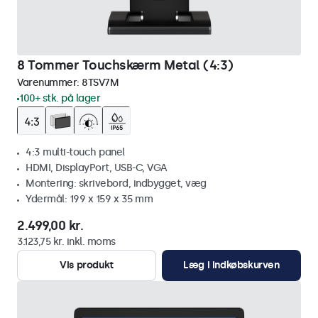
8 Tommer Touchskærm Metal (4:3)
Varenummer:
8TSV7M
100+ stk. på lager
4:3 multi-touch panel
HDMI, DisplayPort, USB-C, VGA
Montering: skrivebord, indbygget, væg
Ydermål: 199 x 159 x 35 mm
2.499,00 kr.
3.123,75 kr. inkl. moms
Vis produkt
Læg i indkøbskurven