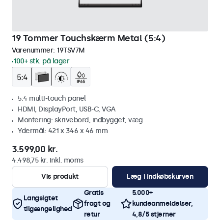
19 Tommer Touchskærm Metal (5:4)
Varenummer:
19TSV7M
100+ stk. på lager
5:4 multi-touch panel
HDMI, DisplayPort, USB-C, VGA
Montering: skrivebord, indbygget, væg
Ydermål: 421 x 346 x 46 mm
3.599,00 kr.
4.498,75 kr. inkl. moms
Vis produkt
Læg i indkøbskurven
Gratis
5.000+
Langsigtet
fragt og
kundeanmeldelser,
tilgængelighed
retur
4,8/5 stjerner