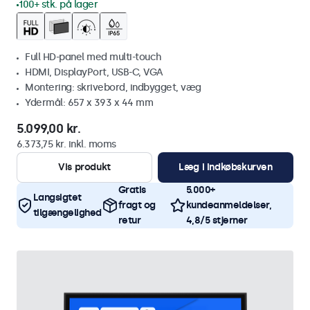
100+ stk. på lager
Full HD-panel med multi-touch
HDMI, DisplayPort, USB-C, VGA
Montering: skrivebord, indbygget, væg
Ydermål: 657 x 393 x 44 mm
5.099,00 kr.
6.373,75 kr. inkl. moms
Vis produkt
Læg i indkøbskurven
Gratis
5.000+
Langsigtet
fragt og
kundeanmeldelser,
tilgængelighed
retur
4,8/5 stjerner