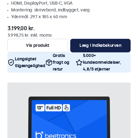
HDMI, DisplayPort, USB-C, VGA
Montering: skrivebord, indbygget, væg
Ydermål: 297 x 185 x 40 mm
3.199,00 kr.
3.998,75 kr. inkl. moms
Vis produkt
Læg i indkøbskurven
Gratis
5.000+
Langsigtet
fragt og
kundeanmeldelser,
tilgængelighed
retur
4,8/5 stjerner