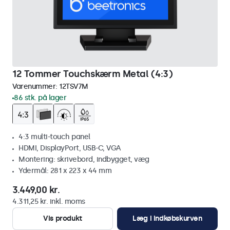
12 Tommer Touchskærm Metal (4:3)
Varenummer:
12TSV7M
86 stk. på lager
4:3 multi-touch panel
HDMI, DisplayPort, USB-C, VGA
Montering: skrivebord, indbygget, væg
Ydermål: 281 x 223 x 44 mm
3.449,00 kr.
4.311,25 kr. inkl. moms
Vis produkt
Læg i indkøbskurven