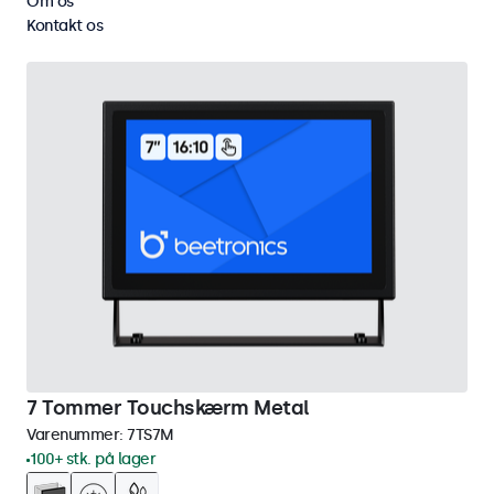
Om os
Væg
Fjern alt
Kontakt os
7 Tommer Touchskærm Metal
Varenummer:
7TS7M
100+ stk. på lager