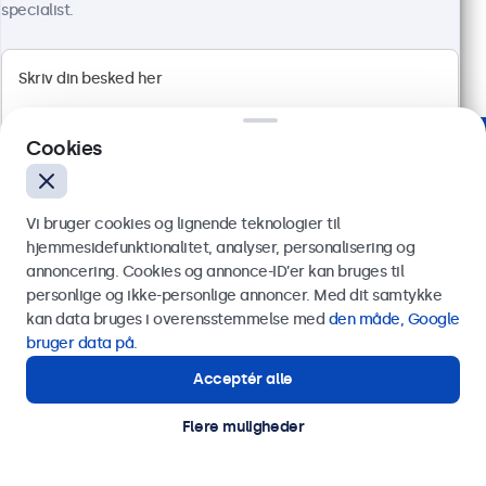
5.399,00 kr.
specialist.
6.748,75 kr. inkl. moms
Vis produkt
Læg i indkøbskurven
Cookies
Betroet af virksomheder verden over
Vi bruger cookies og lignende teknologier til
hjemmesidefunktionalitet, analyser, personalisering og
annoncering. Cookies og annonce-ID’er kan bruges til
Send
personlige og ikke-personlige annoncer. Med dit samtykke
kan data bruges i overensstemmelse med
den måde, Google
Eller ring til os på
89 88 42 29
bruger data på
.
Acceptér alle
Har du brug for hjælp?
Kontakt vores specialister.
Flere muligheder