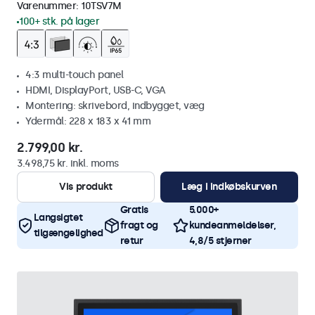
Varenummer:
10TSV7M
100+ stk. på lager
4:3 multi-touch panel
HDMI, DisplayPort, USB-C, VGA
Montering: skrivebord, indbygget, væg
Ydermål: 228 x 183 x 41 mm
2.799,00 kr.
3.498,75 kr. inkl. moms
Vis produkt
Læg i indkøbskurven
Gratis
5.000+
Langsigtet
fragt og
kundeanmeldelser,
tilgængelighed
retur
4,8/5 stjerner