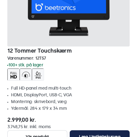
12 Tommer Touchskærm
Varenummer:
12TS7
100+ stk. på lager
Full HD-panel med multi-touch
HDMI, DisplayPort, USB-C, VGA
Montering: skrivebord, væg
Ydermål: 284 x 179 x 34 mm
2.999,00 kr.
3.748,75 kr. inkl. moms
Vis produkt
Læg i indkøbskurven