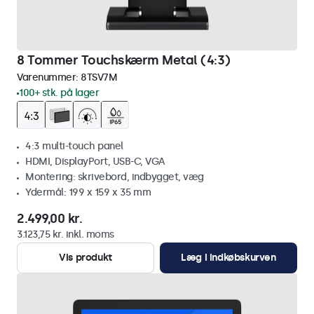
8 Tommer Touchskærm Metal (4:3)
Varenummer:
8TSV7M
100+ stk. på lager
4:3 multi-touch panel
HDMI, DisplayPort, USB-C, VGA
Montering: skrivebord, indbygget, væg
Ydermål: 199 x 159 x 35 mm
2.499,00 kr.
3.123,75 kr. inkl. moms
Vis produkt
Læg i indkøbskurven