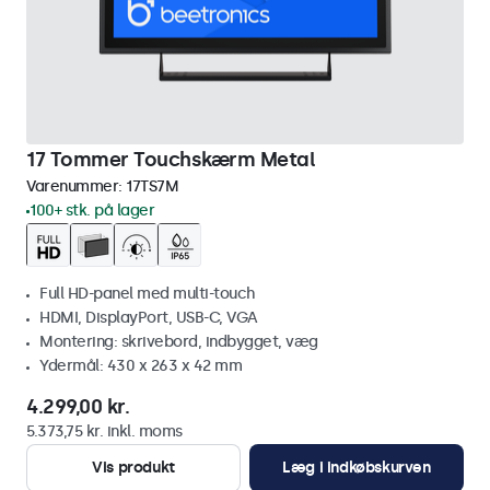
17 Tommer Touchskærm Metal
Varenummer:
17TS7M
100+ stk. på lager
Full HD-panel med multi-touch
HDMI, DisplayPort, USB-C, VGA
Montering: skrivebord, indbygget, væg
Ydermål: 430 x 263 x 42 mm
4.299,00 kr.
5.373,75 kr. inkl. moms
Vis produkt
Læg i indkøbskurven