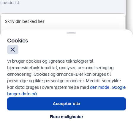
Full HD-panel med multi-touch
specialist.
HDMI, DisplayPort, USB-C, VGA
Montering: skrivebord, indbygget, væg
Ydermål: 481 x 294 x 45 mm
4.499,00 kr.
5.623,75 kr. inkl. moms
Cookies
Vis produkt
Læg i indkøbskurven
Vi bruger cookies og lignende teknologier til
hjemmesidefunktionalitet, analyser, personalisering og
annoncering. Cookies og annonce-ID’er kan bruges til
Send
personlige og ikke-personlige annoncer. Med dit samtykke
kan data bruges i overensstemmelse med
den måde, Google
Eller ring til os på
89 88 42 29
bruger data på
.
Acceptér alle
Har du brug for hjælp?
Kontakt vores specialister.
Flere muligheder