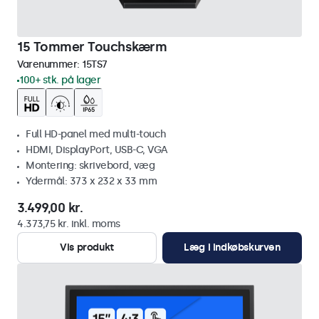
15 Tommer Touchskærm
Varenummer:
15TS7
100+ stk. på lager
Full HD-panel med multi-touch
HDMI, DisplayPort, USB-C, VGA
Montering: skrivebord, væg
Ydermål: 373 x 232 x 33 mm
3.499,00 kr.
4.373,75 kr. inkl. moms
Vis produkt
Læg i indkøbskurven