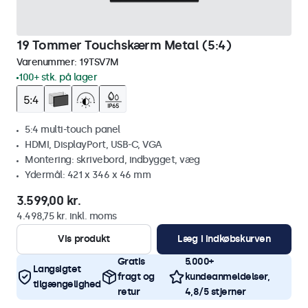
19 Tommer Touchskærm Metal (5:4)
Varenummer:
19TSV7M
100+ stk. på lager
5:4 multi-touch panel
HDMI, DisplayPort, USB-C, VGA
Montering: skrivebord, indbygget, væg
Ydermål: 421 x 346 x 46 mm
3.599,00 kr.
4.498,75 kr. inkl. moms
Vis produkt
Læg i indkøbskurven
Gratis
5.000+
Langsigtet
fragt og
kundeanmeldelser,
tilgængelighed
retur
4,8/5 stjerner