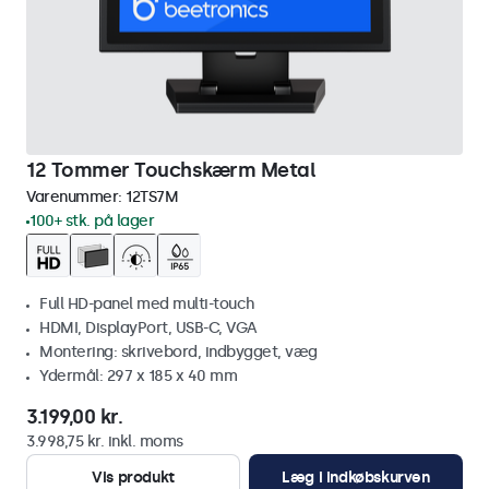
12 Tommer Touchskærm Metal
Varenummer:
12TS7M
100+ stk. på lager
Full HD-panel med multi-touch
HDMI, DisplayPort, USB-C, VGA
Montering: skrivebord, indbygget, væg
Ydermål: 297 x 185 x 40 mm
3.199,00 kr.
3.998,75 kr. inkl. moms
Vis produkt
Læg i indkøbskurven