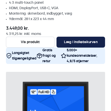
4:3 multi-touch panel
HDMI, DisplayPort, USB-C, VGA
Montering: skrivebord, indbygget, væg
Ydermål: 281 x 223 x 44 mm
3.449,00 kr.
4.311,25 kr. inkl. moms
Vis produkt
Læg i indkøbskurven
Gratis
5.000+
Langsigtet
fragt og
kundeanmeldelser,
tilgængelighed
retur
4,8/5 stjerner