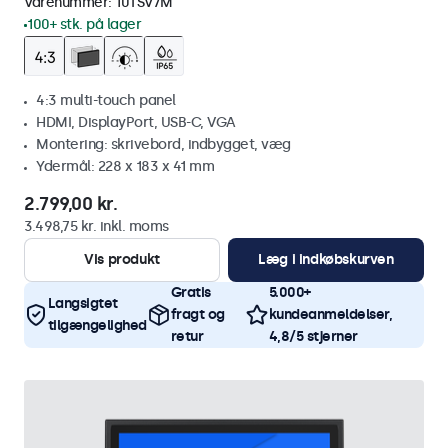
Varenummer:
10TSV7M
100+ stk. på lager
4:3 multi-touch panel
HDMI, DisplayPort, USB-C, VGA
Montering: skrivebord, indbygget, væg
Ydermål: 228 x 183 x 41 mm
2.799,00 kr.
3.498,75 kr. inkl. moms
Vis produkt
Læg i indkøbskurven
Gratis
5.000+
Langsigtet
fragt og
kundeanmeldelser,
tilgængelighed
retur
4,8/5 stjerner