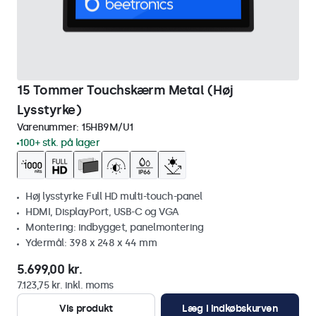
15 Tommer Touchskærm Metal (Høj
Lysstyrke)
Varenummer:
15HB9M/U1
100+ stk. på lager
Høj lysstyrke Full HD multi-touch-panel
HDMI, DisplayPort, USB-C og VGA
Montering: indbygget, panelmontering
Ydermål: 398 x 248 x 44 mm
5.699,00 kr.
7.123,75 kr. inkl. moms
Vis produkt
Læg i indkøbskurven