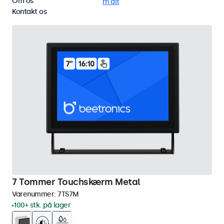
Om os
DisplayPort
eMark
Fjern alt
Kontakt os
7 Tommer Touchskærm Metal
Varenummer:
7TS7M
100+ stk. på lager