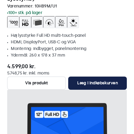
Varenummer:
10HB9M/U1
100+ stk. på lager
Høj lysstyrke Full HD multi-touch-panel
HDMI, DisplayPort, USB-C og VGA
Montering: indbygget, panelmontering
Ydermål: 260 x 178 x 37 mm
4.599,00 kr.
5.748,75 kr. inkl. moms
Vis produkt
Læg i indkøbskurven