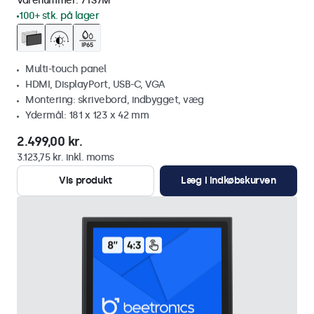
Varenummer:
7TS7M
100+ stk. på lager
Multi-touch panel
HDMI, DisplayPort, USB-C, VGA
Montering: skrivebord, indbygget, væg
Ydermål: 181 x 123 x 42 mm
2.499,00 kr.
3.123,75 kr. inkl. moms
Vis produkt
Læg i indkøbskurven