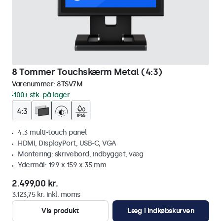
8 Tommer Touchskærm Metal (4:3)
Varenummer:
8TSV7M
100+ stk. på lager
4:3 multi-touch panel
HDMI, DisplayPort, USB-C, VGA
Montering: skrivebord, indbygget, væg
Ydermål: 199 x 159 x 35 mm
2.499,00 kr.
3.123,75 kr. inkl. moms
Vis produkt
Læg i indkøbskurven