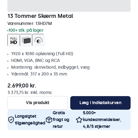
13 Tommer Skærm Metal
Varenummer:
13HD7M
100+ stk. på lager
1920 x 1080 opløsning (Full HD)
HDMI, VGA, BNC og RCA
Montering: skrivebord, indbygget, væg
Ydermål: 317 x 200 x 35 mm
2.699,00 kr.
3.373,75 kr. inkl. moms
Vis produkt
Læg i indkøbskurven
Gratis
5.000+
Langsigtet
fragt og
kundeanmeldelser,
tilgængelighed
retur
4,8/5 stjerner