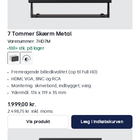
7 Tommer Skærm Metal
Varenummer:
7HD7M
100+ stk. på lager
Fremragende billedkvalitet (op til Full HD)
HDMI, VGA, BNC og RCA
Montering: skrivebord, indbygget, væg
Ydermål: 176 x 119 x 35 mm
1.999,00 kr.
2.498,75 kr. inkl. moms
Vis produkt
Læg i indkøbskurven