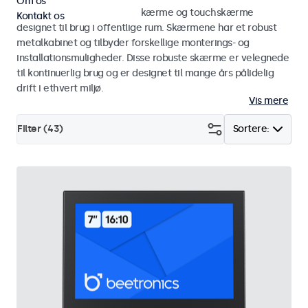
Om os
Udforsk vores vandalsikre skærme og touchskærme
Kontakt os
designet til brug i offentlige rum. Skærmene har et robust
metalkabinet og tilbyder forskellige monterings- og
installationsmuligheder. Disse robuste skærme er velegnede
til kontinuerlig brug og er designet til mange års pålidelig
drift i ethvert miljø.
Vis mere
Filter (
43
)
Sortere: