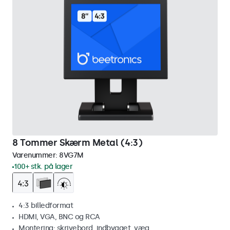
8 Tommer Skærm Metal (4:3)
Varenummer:
8VG7M
100+ stk. på lager
4:3 billedformat
HDMI, VGA, BNC og RCA
Montering: skrivebord, indbygget, væg