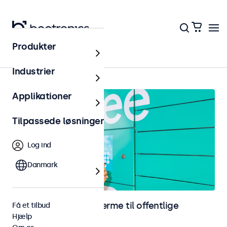
Produkter
Hjem
Industrier
Applikationer
Tilpassede løsninger
Log ind
Danmark
Skærme og touchskærme til offentlige
Få et tilbud
Hjælp
områder