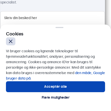
specialist.
100+ stk. på lager
4:3 multi-touch panel
HDMI, DisplayPort, USB-C, VGA
Montering: skrivebord, indbygget, væg
Cookies
Ydermål: 228 x 183 x 41 mm
2.799,00 kr.
Vi bruger cookies og lignende teknologier til
3.498,75 kr. inkl. moms
hjemmesidefunktionalitet, analyser, personalisering og
Vis produkt
Læg i indkøbskurven
annoncering. Cookies og annonce-ID’er kan bruges til
Send
personlige og ikke-personlige annoncer. Med dit samtykke
kan data bruges i overensstemmelse med
den måde, Google
Eller ring til os på
89 88 42 29
bruger data på
.
Acceptér alle
Har du brug for hjælp?
Kontakt vores specialister.
Flere muligheder