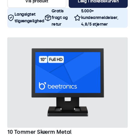
Vis produkt
Læg i indkøbskurven
Gratis
5.000+
Langsigtet
fragt og
kundeanmeldelser,
tilgængelighed
retur
4,8/5 stjerner
10 Tommer Skærm Metal