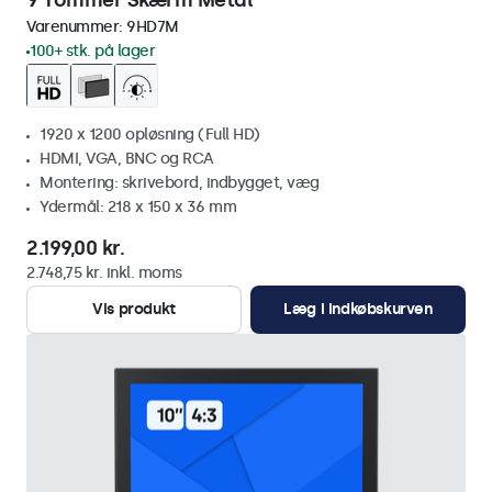
9 Tommer Skærm Metal
Varenummer:
9HD7M
100+ stk. på lager
1920 x 1200 opløsning (Full HD)
HDMI, VGA, BNC og RCA
Montering: skrivebord, indbygget, væg
Ydermål: 218 x 150 x 36 mm
2.199,00 kr.
2.748,75 kr. inkl. moms
Vis produkt
Læg i indkøbskurven