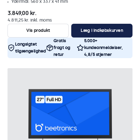
Ydermål: 560 x 337 x 41 mm
3.849,00 kr.
4.811,25 kr. inkl. moms
Vis produkt
Læg i indkøbskurven
Gratis
5.000+
Langsigtet
fragt og
kundeanmeldelser,
tilgængelighed
retur
4,8/5 stjerner