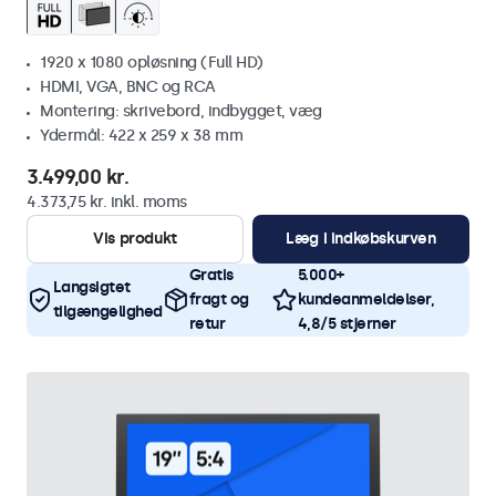
1920 x 1080 opløsning (Full HD)
HDMI, VGA, BNC og RCA
Montering: skrivebord, indbygget, væg
Ydermål: 422 x 259 x 38 mm
3.499,00 kr.
4.373,75 kr. inkl. moms
Vis produkt
Læg i indkøbskurven
Gratis
5.000+
Langsigtet
fragt og
kundeanmeldelser,
tilgængelighed
retur
4,8/5 stjerner