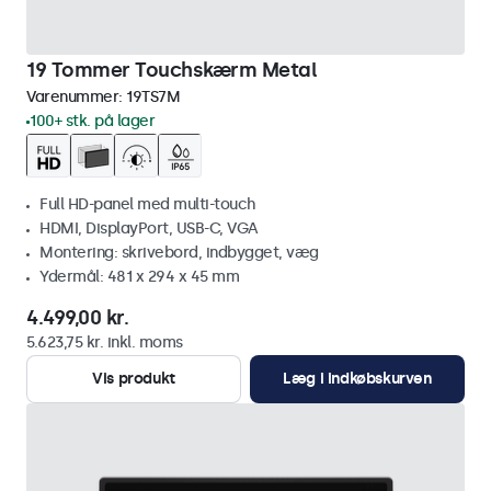
19 Tommer Touchskærm Metal
Varenummer:
19TS7M
100+ stk. på lager
Full HD-panel med multi-touch
HDMI, DisplayPort, USB-C, VGA
Montering: skrivebord, indbygget, væg
Ydermål: 481 x 294 x 45 mm
4.499,00 kr.
5.623,75 kr. inkl. moms
Vis produkt
Læg i indkøbskurven