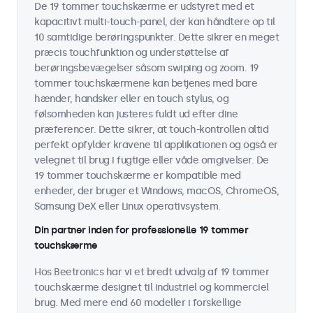
De 19 tommer touchskærme er udstyret med et
kapacitivt multi-touch-panel, der kan håndtere op til
10 samtidige berøringspunkter. Dette sikrer en meget
præcis touchfunktion og understøttelse af
berøringsbevægelser såsom swiping og zoom. 19
tommer touchskærmene kan betjenes med bare
hænder, handsker eller en touch stylus, og
følsomheden kan justeres fuldt ud efter dine
præferencer. Dette sikrer, at touch-kontrollen altid
perfekt opfylder kravene til applikationen og også er
velegnet til brug i fugtige eller våde omgivelser. De
19 tommer touchskærme er kompatible med
enheder, der bruger et Windows, macOS, ChromeOS,
Samsung DeX eller Linux operativsystem.
Din partner inden for professionelle 19 tommer
touchskærme
Hos Beetronics har vi et bredt udvalg af 19 tommer
touchskærme designet til industriel og kommerciel
brug. Med mere end 60 modeller i forskellige