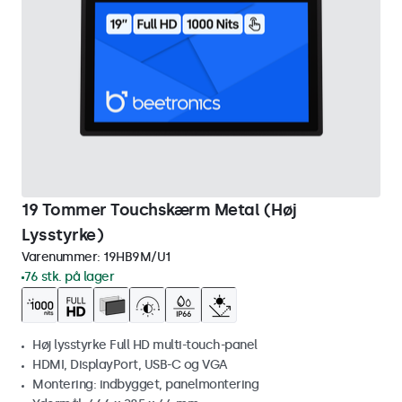
19 Tommer Touchskærm Metal (Høj
Lysstyrke)
Varenummer:
19HB9M/U1
76 stk. på lager
Høj lysstyrke Full HD multi-touch-panel
HDMI, DisplayPort, USB-C og VGA
Montering: indbygget, panelmontering