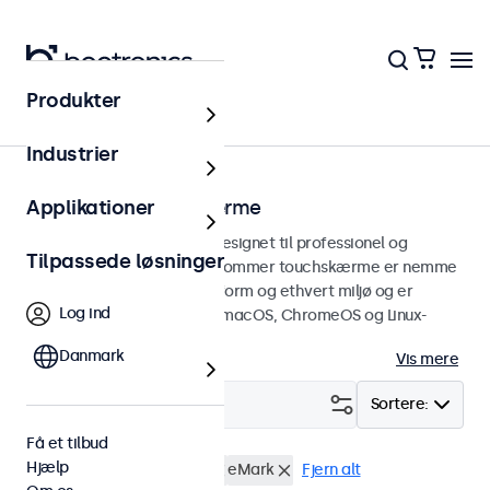
Produkter
Touchskærme
Industrier
19 tommer touchskærme
Applikationer
19 tommer touchskærme designet til professionel og
Tilpassede løsninger
kontinuerlig brug. Disse 19-tommer touchskærme er nemme
at integrere i enhver brugsform og ethvert miljø og er
Log ind
kompatible med Windows, macOS, ChromeOS og Linux-
operativsystemer.
Danmark
Vis mere
Filter (
3
)
Sortere:
Få et tilbud
Hjælp
19 tommer touchskærme
eMark
Fjern alt