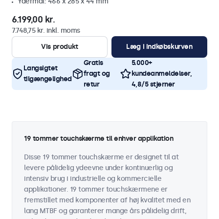
Ydermål: 466 x 285 x 44 mm
6.199,00 kr.
7.748,75 kr. inkl. moms
Vis produkt
Læg i indkøbskurven
Gratis
5.000+
Langsigtet
fragt og
kundeanmeldelser,
tilgængelighed
retur
4,8/5 stjerner
19 tommer touchskærme til enhver applikation
Disse 19 tommer touchskærme er designet til at
levere pålidelig ydeevne under kontinuerlig og
intensiv brug i industrielle og kommercielle
applikationer. 19 tommer touchskærmene er
fremstillet med komponenter af høj kvalitet med en
lang MTBF og garanterer mange års pålidelig drift,