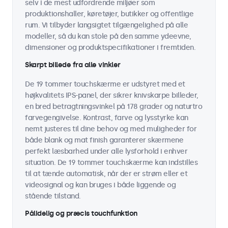
selv i de mest udfordrende miljøer som
produktionshaller, køretøjer, butikker og offentlige
rum. Vi tilbyder langsigtet tilgængelighed på alle
modeller, så du kan stole på den samme ydeevne,
dimensioner og produktspecifikationer i fremtiden.
Skarpt billede fra alle vinkler
De 19 tommer touchskærme er udstyret med et
højkvalitets IPS-panel, der sikrer knivskarpe billeder,
en bred betragtningsvinkel på 178 grader og naturtro
farvegengivelse. Kontrast, farve og lysstyrke kan
nemt justeres til dine behov og med muligheder for
både blank og mat finish garanterer skærmene
perfekt læsbarhed under alle lysforhold i enhver
situation. De 19 tommer touchskærme kan indstilles
til at tænde automatisk, når der er strøm eller et
videosignal og kan bruges i både liggende og
stående tilstand.
Pålidelig og præcis touchfunktion