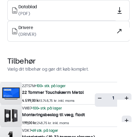
LED
Datablad
Skærmoverflade
(PDF)
Hærdet glas
Drivere
Understøttede orienteringer
(DRIVER)
Landskab, portræt, face-up
Display-ydeevne
Tilbehør
Maksimal lysstyrke
Vælg dit tilbehør og gør dit køb komplet.
350 nits (typisk)
Minimum lysstyrke
22TS7M
100+ stk. på lager
22 Tommer Touchskærm Metal
1 nit
4.599,00 kr.
5.748,75 kr. inkl. moms
Kontrast
VWB7
100+ stk. på lager
3000:1
Monteringsbeslag til væg, fladt
Betragtningsvinkel
199,00 kr.
248,75 kr. inkl. moms
178° Horisontal, 178° vertikal
VDK7
69 stk. på lager