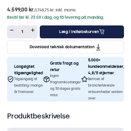
4.599,00 kr.
5.748,75 kr. inkl. moms
Bestil før kl. 23:59 i dag, og få levering på mandag.
Læg i indkøbskurven
Download teknisk dokumentation
5.000+
Gratis fragt og
Langsigtet
kundeanmeldelser,
retur
tilgængelighed
4,8/5 stjerner
Ingen
Tilgængelig til
Betroet af
fragtomkostninger
bestilling i mange
brancheførende
og 30 dages gratis
år fremover.
virksomheder verden
retur.
over.
Produktbeskrivelse