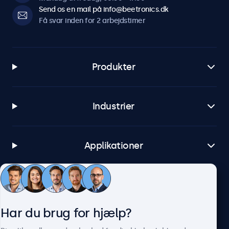
Send os en mail på info@beetronics.dk
Få svar inden for 2 arbejdstimer
Software og kompatibilitet
Windows
Windows 8, 10, 11
Produkter
Windows Embedded
Windows Embedded 8 Industry, 8.1 Industry, IoT Enterprise
Industrier
macOS
Tahoe, Sequoia, Sonoma
Linux
Applikationer
Alle Linux-distributioner
Brightsign
Alle versioner af BrightsignOS
Kundeservice
Samsung DeX
Har du brug for hjælp?
Alle versioner af Samsung DeX
Om Beetronics