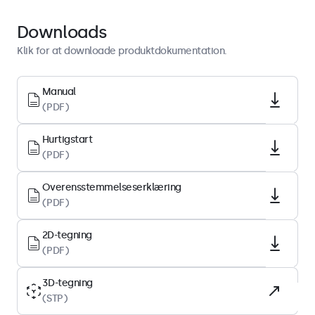
Hurtigstart
Download PDF
Downloads
Klik for at downloade produktdokumentation.
Display-arkitektur
Højde-breddeforhold
Manual
(PDF)
16:9 (4:3 justerbar)
Native opløsning
Hurtigstart
1920 x 1080
(PDF)
Pixel pr. tomme
Overensstemmelseserklæring
102 PPI
(PDF)
Diagonal størrelse
21.6 tommer (548 mm)
2D-tegning
(PDF)
Paneltype
IPS-LCD
3D-tegning
(STP)
Baggrundsbelysning