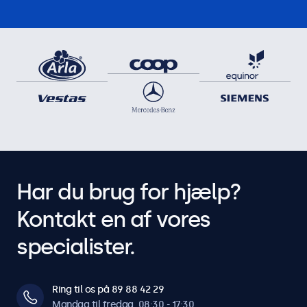
Tryk, swipe, rulning, knib-til-zoom (afhængig af
værtssystemets operativsystem og applikation)
Touch-drivere
Download drivere til touchskærm
Driftsfunktioner
Audio
Dobbelt integrerede højttalere
Lås knapper
Har du brug for hjælp?
Kontrolknapperne kan blokeres.
Kontakt en af vores
Tænd automatisk
Tænder automatisk, når der registreres strøm eller andet
specialister.
signal.
Dæmpbar
Justerbar baggrundsbelysning via fjernbetjening eller valgfri
Ring til os på 89 88 42 29
dæmper.
Mandag til fredag, 08:30 - 17:30