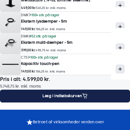
Metalstativ (19-32 tommer skærme)
Responstid
449,00 kr.
561,25 kr. inkl. moms
10 ms
DMK7
100+ stk. på lager
Understøttede opløsninger
Ekstern lysdæmper - 5m
1920 x 1080 (max), 640 x 480 (min)
149,00 kr.
186,25 kr. inkl. moms
DMK8
52 stk. på lager
Ekstern multi-dæmper - 5m
Touch-teknologi
399,00 kr.
498,75 kr. inkl. moms
Teknik
CTS7
100+ stk. på lager
Kapacitiv touch-pen
Kapacitiv
149,00 kr.
186,25 kr. inkl. moms
Berøringspunkter
Pris i alt:
4.599,00 kr.
10-trykpunkter (Multi-Touch)
5.748,75 kr.
inkl. moms
Touch-interface
Læg i indkøbskurven
USB HID-kompatibel
Kontrol
onteringsmuligheder
Specifikationer
Downloads
Tilbehør
Stylus, hånd, handske
Betroet af virksomheder verden over
Understøttelse af gestus