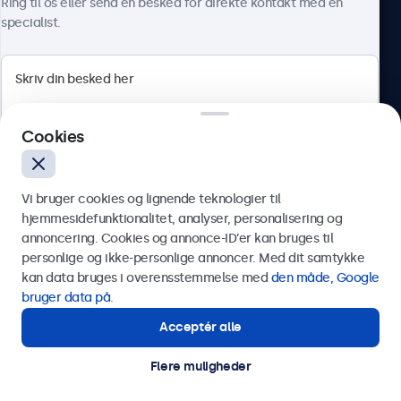
Ring til os eller send en besked for direkte kontakt med en
Tilslutninger
specialist.
HDMI
1x
Beetronics
DisplayPort
1x
Cookies
Herstedøstervej 27-29, unit A, 2620 Albertslund, Danmark
VGA
4.8/5 bedømt af 5000+ virksomheder
1x
Vi bruger cookies og lignende teknologier til
Dansk
USB-C
hjemmesidefunktionalitet, analyser, personalisering og
annoncering. Cookies og annonce-ID’er kan bruges til
1x video, lyd, touch
Send
personlige og ikke-personlige annoncer. Med dit samtykke
USB-A
kan data bruges i overensstemmelse med
den måde, Google
Via USB-C til USB-A-adapter. Dette aktiverer kun touch-
Eller ring til os på
89 88 42 29
bruger data på
.
funktionaliteten og skal kombineres med HDMI, DisplayPort
Acceptér alle
Har du brug for hjælp?
eller VGA for billede.
Kontakt vores specialister.
AUX indgang (3,5mm)
Flere muligheder
© 2026 Beetronics
1x