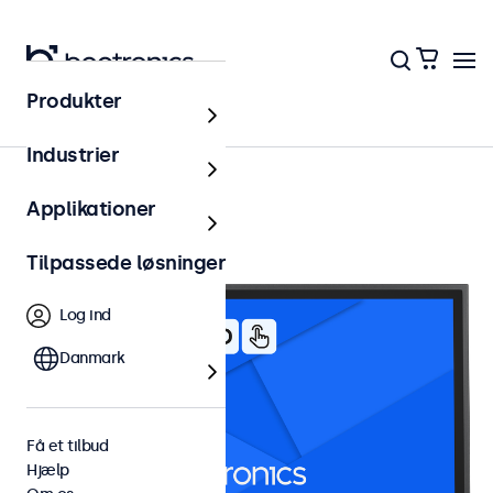
Produkter
22 tommer touchskærme
Industrier
Applikationer
Tilpassede løsninger
Log ind
Danmark
Få et tilbud
Hjælp