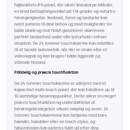
højkvalitets IPS-panel, der sikrer knivskarpe billeder,
en bred betragtningsvinkel på 178 grader og naturtro
farvegengivelse. Kontrast, farve og lysstyrke kan
nemt justeres til dine behov og med muligheder for
både blank og mat finish garanterer skærmene
perfekt læsbarhed under alle lysforhold i enhver
situation. De 24 tommer touchskærme kan indstilles
til at tænde automatisk, når der er strøm eller et
videosignal og kan bruges i både liggende og
stående tilstand.
Pålidelig og præcis touchfunktion
De 24 tommer touchskærme er udstyret med et
kapacitivt multi-touch-panel, der kan håndtere op til
10 samtidige berøringspunkter. Dette sikrer en meget
præcis touchfunktion og understøttelse af
berøringsbevægelser såsom swiping og zoom. 24
tommer touchskærmene kan betjenes med bare
hænder, handsker eller en touch stylus, og
følsomheden kan justeres fuldt ud efter dine