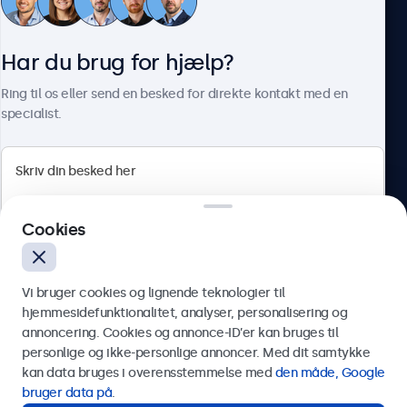
Kundeservice
Har du brug for hjælp?
Om Beetronics
Ring til os eller send en besked for direkte kontakt med en
specialist.
Beetronics
Cookies
Herstedøstervej 27-29, unit A, 2620 Albertslund, Danmark
4.8/5 bedømt af 5000+ virksomheder
Vi bruger cookies og lignende teknologier til
Dansk
hjemmesidefunktionalitet, analyser, personalisering og
annoncering. Cookies og annonce-ID’er kan bruges til
Send
personlige og ikke-personlige annoncer. Med dit samtykke
kan data bruges i overensstemmelse med
den måde, Google
Eller ring til os på
89 88 42 29
bruger data på
.