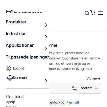
Produkter
Touchskærme
Industrier
24 tommer touchskærme
Applikationer
24 tommer touchskærme designet til professionel og
Tilpassede løsninger
kontinuerlig brug. Disse 24-tommer touchskærme er nemme
at integrere i enhver brugsform og ethvert miljø og er
Log ind
kompatible med Windows, macOS, ChromeOS og Linux-
operativsystemer.
Danmark
Vis mere
Filter (
2
)
Sortere:
Få et tilbud
Hjælp
24 tommer touchskærme
eMark
Fjern alt