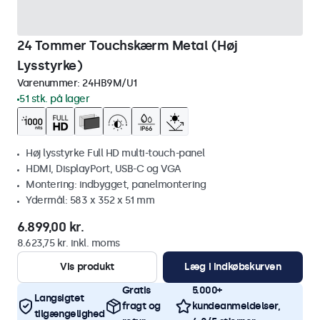
24 Tommer Touchskærm Metal (Høj
Lysstyrke)
Varenummer:
24HB9M/U1
51 stk. på lager
Høj lysstyrke Full HD multi-touch-panel
HDMI, DisplayPort, USB-C og VGA
Montering: indbygget, panelmontering
Ydermål: 583 x 352 x 51 mm
6.899,00 kr.
8.623,75 kr. inkl. moms
Vis produkt
Læg i indkøbskurven
Gratis
5.000+
Langsigtet
fragt og
kundeanmeldelser,
tilgængelighed