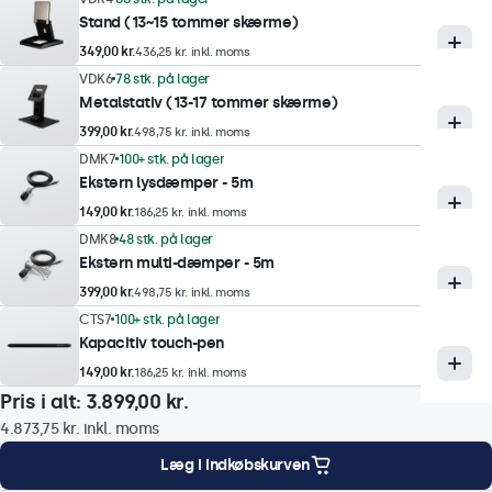
Responstid
Stand (13~15 tommer skærme)
10 ms
349,00 kr.
436,25 kr. inkl. moms
Understøttede opløsninger
VDK6
78 stk. på lager
Metalstativ (13-17 tommer skærme)
1920 x 1080 (max), 640 x 480 (min)
399,00 kr.
498,75 kr. inkl. moms
DMK7
100+ stk. på lager
Touch-teknologi
Ekstern lysdæmper - 5m
149,00 kr.
Teknik
186,25 kr. inkl. moms
DMK8
48 stk. på lager
Kapacitiv
Ekstern multi-dæmper - 5m
Berøringspunkter
399,00 kr.
498,75 kr. inkl. moms
10-trykpunkter (Multi-Touch)
CTS7
100+ stk. på lager
Kapacitiv touch-pen
Touch-interface
149,00 kr.
USB HID-kompatibel
186,25 kr. inkl. moms
Pris i alt:
3.899,00 kr.
Kontrol
4.873,75 kr.
inkl. moms
Stylus, hånd, handske
Læg i indkøbskurven
Understøttelse af gestus