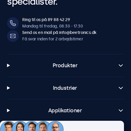
specialister.
Software og kompatibilitet
Ring til os på 89 88 42 29
Windows
Mandag til fredag, 08:30 - 17:30
Send os en mail på info@beetronics.dk
Windows 8, 10, 11
Få svar inden for 2 arbejdstimer
Windows Embedded
Windows Embedded 8 Industry, 8.1 Industry, IoT Enterprise
macOS
Produkter
Tahoe, Sequoia, Sonoma
Linux
Alle Linux-distributioner
Industrier
Brightsign
Alle versioner af BrightsignOS
Applikationer
Samsung DeX
Alle versioner af Samsung DeX