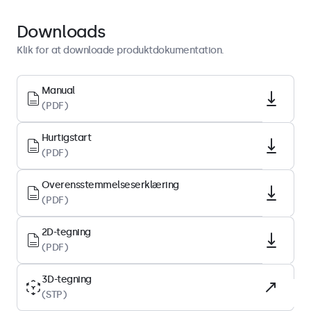
Hurtigstart
Download PDF
Downloads
Klik for at downloade produktdokumentation.
Display-arkitektur
Højde-breddeforhold
Manual
(PDF)
16:9 (4:3 justerbar)
Native opløsning
Hurtigstart
1920 x 1080
(PDF)
Pixel pr. tomme
Overensstemmelseserklæring
146 PPI
(PDF)
Diagonal størrelse
15.6 tommer (395 mm)
2D-tegning
(PDF)
Paneltype
IPS-LCD
3D-tegning
(STP)
Baggrundsbelysning