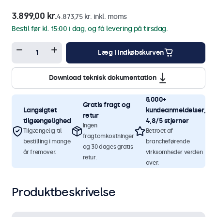
3.899,00 kr.
4.873,75 kr. inkl. moms
Bestil før kl. 15:00 i dag, og få levering på tirsdag.
Læg i indkøbskurven
Download teknisk dokumentation
5.000+
Gratis fragt og
Langsigtet
kundeanmeldelser,
retur
tilgængelighed
4,8/5 stjerner
Ingen
Tilgængelig til
Betroet af
fragtomkostninger
bestilling i mange
brancheførende
og 30 dages gratis
år fremover.
virksomheder verden
retur.
over.
Produktbeskrivelse