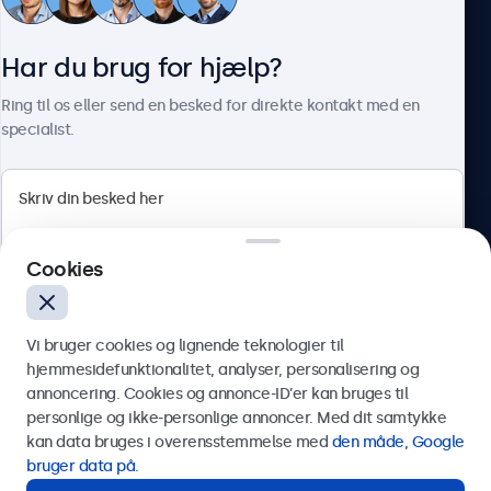
Kundeservice
Tilslutninger
Har du brug for hjælp?
HDMI
Om Beetronics
1x
Ring til os eller send en besked for direkte kontakt med en
specialist.
DisplayPort
1x
VGA
Beetronics
1x
USB-C
Cookies
Herstedøstervej 27-29, unit A, 2620 Albertslund, Danmark
1x video, lyd, touch
4.8/5 bedømt af 5000+ virksomheder
USB-A
Vi bruger cookies og lignende teknologier til
Dansk
Via USB-C til USB-A-adapter. Dette aktiverer kun touch-
hjemmesidefunktionalitet, analyser, personalisering og
funktionaliteten og skal kombineres med HDMI, DisplayPort
annoncering. Cookies og annonce-ID’er kan bruges til
eller VGA for billede.
Send
personlige og ikke-personlige annoncer. Med dit samtykke
kan data bruges i overensstemmelse med
den måde, Google
AUX indgang (3,5mm)
Eller ring til os på
89 88 42 29
bruger data på
.
1x