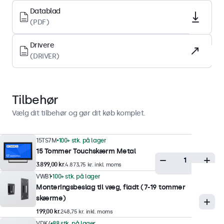
LED
Datablad
Skærmoverflade
(PDF)
Hærdet glas
Drivere
Understøttede orienteringer
(DRIVER)
Landskab, portræt, face-up
Display-ydeevne
Tilbehør
Maksimal lysstyrke
Vælg dit tilbehør og gør dit køb komplet.
300 nits (typisk)
Minimum lysstyrke
15TS7M
100+ stk. på lager
15 Tommer Touchskærm Metal
1 nit
3.899,00 kr.
4.873,75 kr. inkl. moms
Kontrast
VWB1
100+ stk. på lager
700:1
Monteringsbeslag til væg, fladt (7-19 tommer
skærme)
Betragtningsvinkel
199,00 kr.
248,75 kr. inkl. moms
178° Horisontal, 178° vertikal
VDK4
88 stk. på lager