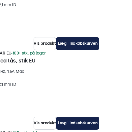
2,1 mm ID
Vis produkt
Læg i indkøbskurven
AR-EU
100+ stk. på lager
d lås, stik EU
Hz, 1,5A Max
2,1 mm ID
Vis produkt
Læg i indkøbskurven