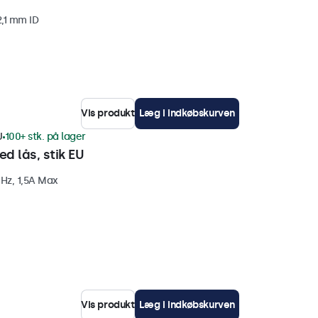
2,1 mm ID
Vis produkt
Læg i indkøbskurven
U
100+ stk. på lager
d lås, stik EU
Hz, 1,5A Max
Vis produkt
Læg i indkøbskurven