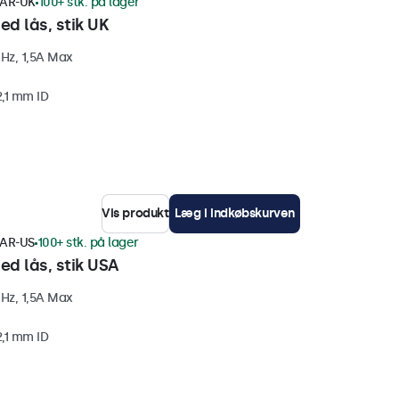
AR-UK
100+ stk. på lager
d lås, stik UK
Hz, 1,5A Max
2,1 mm ID
Vis produkt
Læg i indkøbskurven
AR-US
100+ stk. på lager
d lås, stik USA
Hz, 1,5A Max
2,1 mm ID