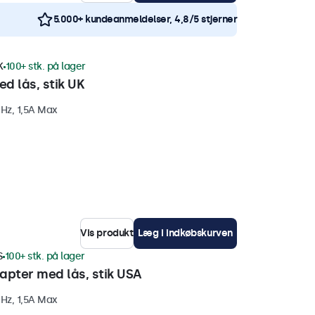
5.000+ kundeanmeldelser, 4,8/5 stjerner
K
100+ stk. på lager
d lås, stik UK
Hz, 1,5A Max
Vis produkt
Læg i indkøbskurven
S
100+ stk. på lager
apter med lås, stik USA
Hz, 1,5A Max