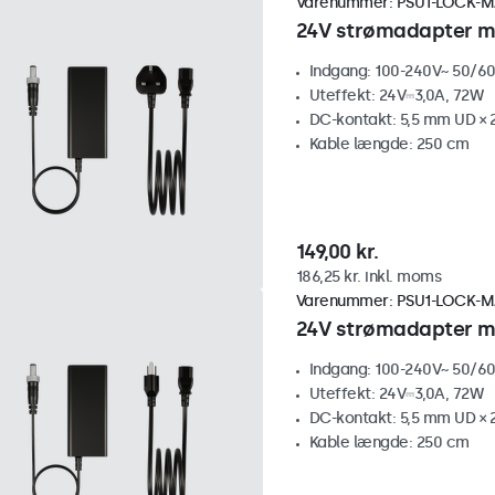
Varenummer:
PSU1-LOCK-M
24V strømadapter me
Indgang: 100-240V~ 50/60
Uteffekt: 24V⎓3,0A, 72W
DC-kontakt: 5,5 mm UD × 
Kable længde: 250 cm
149,00 kr.
186,25 kr. inkl. moms
Varenummer:
PSU1-LOCK-M
24V strømadapter me
Indgang: 100-240V~ 50/60
Uteffekt: 24V⎓3,0A, 72W
DC-kontakt: 5,5 mm UD × 
Kable længde: 250 cm