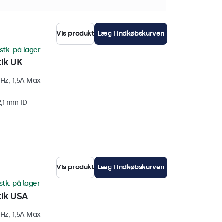
Vis produkt
Læg i indkøbskurven
stk. på lager
ik UK
Hz, 1,5A Max
2,1 mm ID
Vis produkt
Læg i indkøbskurven
stk. på lager
tik USA
Hz, 1,5A Max