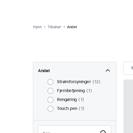
Hjem
Tilbehør
Andet
1
Andet
Strømforsyninger
12
Fjernbetjening
1
Rengøring
1
Touch pen
1