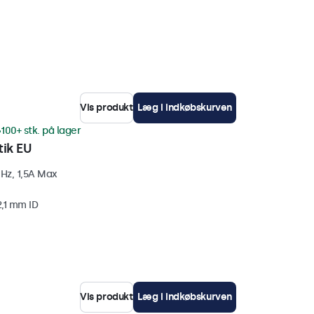
Vis produkt
Læg i indkøbskurven
100+ stk. på lager
ik EU
Hz, 1,5A Max
2,1 mm ID
Vis produkt
Læg i indkøbskurven