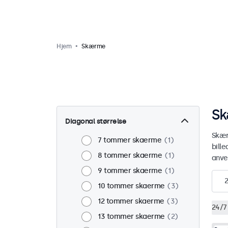
Hjem
Skærme
Sk
Diagonal størrelse
Skærm
7 tommer skaerme
1
bill
8 tommer skaerme
1
anve
9 tommer skaerme
1
10 tommer skaerme
3
12 tommer skaerme
3
24/7
13 tommer skaerme
2