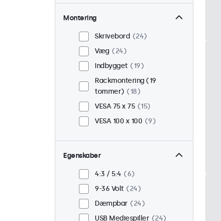
Montering
Skrivebord
24
Væg
24
Indbygget
19
Rackmontering (19
tommer)
18
VESA 75 x 75
15
VESA 100 x 100
9
Egenskaber
4:3 / 5:4
6
9-36 Volt
24
Dæmpbar
24
USB Mediespiller
24