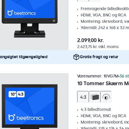
Fremragende billedkvalitet
HDMI, VGA, BNC og RCA
Montering: skrivebord, v
Ydermål: 242 x 168 x 32 
2.099,00 kr.
2.623,75 kr. inkl. moms
angsigtet tilgængelighed
Gratis fragt og retur
Varenummer:
10VG7M
36 st
10 Tommer Skærm Me
4:3 billedformat
HDMI, VGA, BNC og RCA
Montering: skrivebord, i
Ydermål: 225 x 176 x 34 