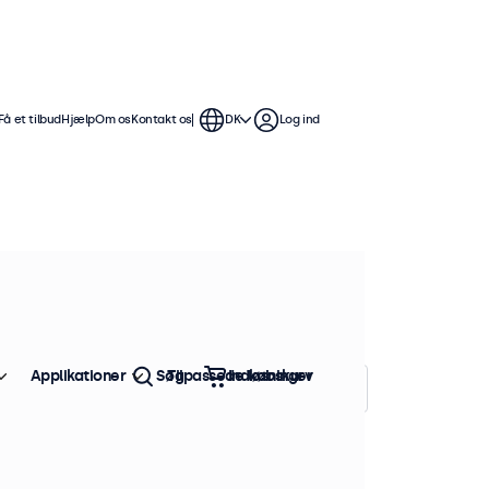
Få et tilbud
Hjælp
Om os
Kontakt os
DK
Log ind
er flere forskellige
s problemfrit i enhver
Applikationer
Søg
Tilpassede løsninger
Indkøbskurv
Sorter efter:
Popularitet