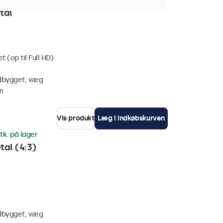
tk. på lager
tal
 (op til Full HD)
ndbygget, væg
m
Vis produkt
Læg i indkøbskurven
tk. på lager
al (4:3)
ndbygget, væg