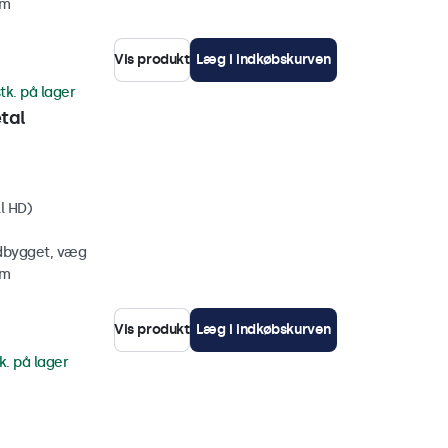
mm
Vis produkt
Læg i indkøbskurven
tk. på lager
tal
l HD)
ndbygget, væg
mm
Vis produkt
Læg i indkøbskurven
k. på lager