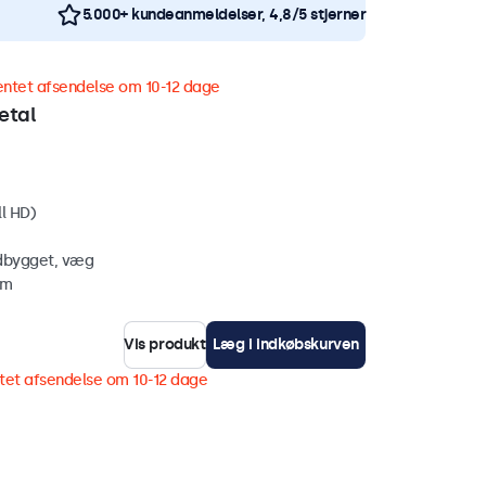
5.000+ kundeanmeldelser, 4,8/5 stjerner
entet afsendelse om 10-12 dage
etal
ll HD)
ndbygget, væg
mm
Vis produkt
Læg i indkøbskurven
tet afsendelse om 10-12 dage