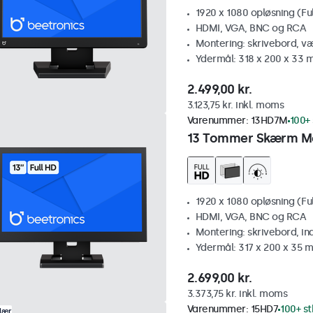
1920 x 1080 opløsning (Fu
HDMI, VGA, BNC og RCA
Montering: skrivebord, v
Ydermål: 318 x 200 x 33
2.499,00 kr.
3.123,75 kr. inkl. moms
Varenummer:
13HD7M
100+ 
13 Tommer Skærm M
1920 x 1080 opløsning (Fu
HDMI, VGA, BNC og RCA
Montering: skrivebord, i
Ydermål: 317 x 200 x 35 
2.699,00 kr.
3.373,75 kr. inkl. moms
Varenummer:
15HD7
100+ st
lær