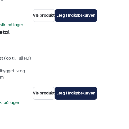
Vis produkt
Læg i indkøbskurven
stk. på lager
etal
 (op til Full HD)
ndbygget, væg
mm
Vis produkt
Læg i indkøbskurven
k. på lager