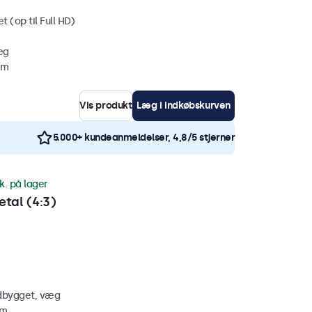
 (op til Full HD)
æg
mm
Vis produkt
Læg i indkøbskurven
5.000+ kundeanmeldelser, 4,8/5 stjerner
k. på lager
tal (4:3)
ndbygget, væg
mm