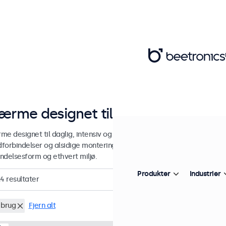
ærme designet til kontinuerlig brug
e designet til daglig, intensiv og kontinuerlig brug. Skærmene tilbyd
edforbindelser og alsidige monteringsmuligheder, så de kan integrere
ndelsesform og ethvert miljø.
Produkter
Industrier
24
resultater
 brug
Fjern alt