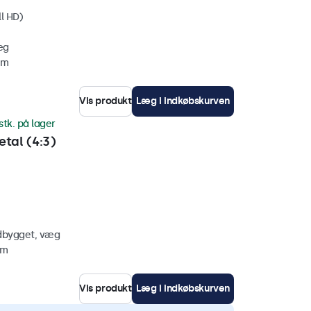
ll HD)
æg
mm
Vis produkt
Læg i indkøbskurven
stk. på lager
tal (4:3)
ndbygget, væg
mm
Vis produkt
Læg i indkøbskurven