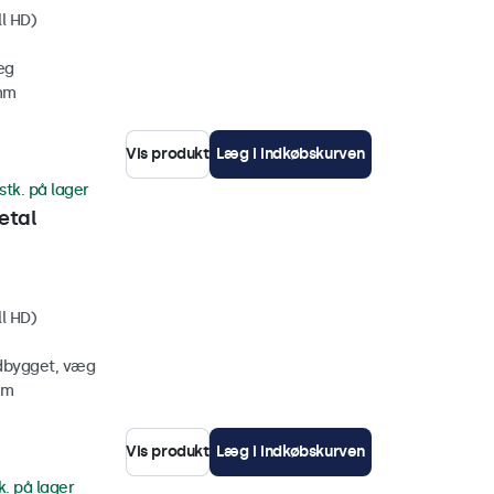
ll HD)
æg
 mm
Vis produkt
Læg i indkøbskurven
stk. på lager
etal
ll HD)
ndbygget, væg
mm
Vis produkt
Læg i indkøbskurven
k. på lager