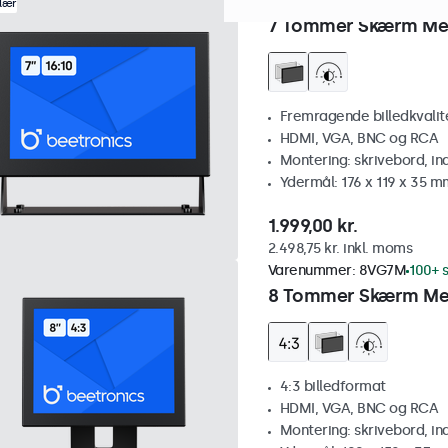
Varenummer:
7HD7M
100+ s
lær
7 Tommer Skærm Me
Fremragende billedkvalitet
HDMI, VGA, BNC og RCA
Montering: skrivebord, i
Ydermål: 176 x 119 x 35 m
1.999,00 kr.
2.498,75 kr. inkl. moms
Varenummer:
8VG7M
100+ s
8 Tommer Skærm Met
4:3 billedformat
HDMI, VGA, BNC og RCA
Montering: skrivebord, i