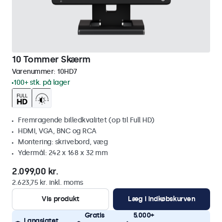
10 Tommer Skærm
Varenummer:
10HD7
100+ stk. på lager
Fremragende billedkvalitet (op til Full HD)
HDMI, VGA, BNC og RCA
Montering: skrivebord, væg
Ydermål: 242 x 168 x 32 mm
2.099,00 kr.
2.623,75 kr. inkl. moms
Vis produkt
Læg i indkøbskurven
Gratis
5.000+
Langsigtet