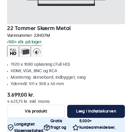
22 Tommer Skærm Metal
Varenummer:
22HD7M
100+ stk. på lager
1920 x 1080 opløsning (Full HD)
HDMI, VGA, BNC og RCA
Montering: skrivebord, indbygget, væg
Ydermål: 511 x 308 x 40 mm
3.699,00 kr.
4.623,75 kr. inkl. moms
Vis produkt
Læg i indkøbskurven
Gratis
5.000+
Langsigtet
fragt og
kundeanmeldelser,
tilgængelighed