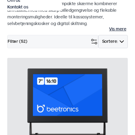
Om os
restaurantbranchen. De kompakte skærme kombinerer
Kontakt os
driftssikkerhed med skarp billedgengivelse og fleksible
monteringsmuligheder. Ideelle til kassasystemer,
selvbetjeningskiosker og digital skiltning.
Vis mere
Filter (
52
)
Sortere: