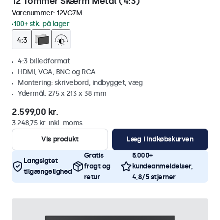
12 Tommer Skærm Metal (4:3)
Varenummer:
12VG7M
100+ stk. på lager
4:3 billedformat
HDMI, VGA, BNC og RCA
Montering: skrivebord, indbygget, væg
Ydermål: 275 x 213 x 38 mm
2.599,00 kr.
3.248,75 kr. inkl. moms
Vis produkt
Læg i indkøbskurven
Gratis
5.000+
Langsigtet
fragt og
kundeanmeldelser,
tilgængelighed
retur
4,8/5 stjerner