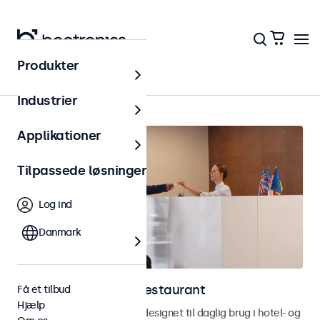
Produkter
Hjem
Industrier
Applikationer
Tilpassede løsninger
Log ind
Danmark
Skærme til hotel og restaurant
Få et tilbud
Hjælp
Skærme og touchskærme designet til daglig brug i hotel- og