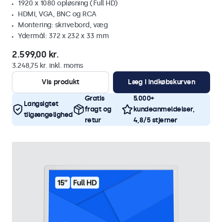
1920 x 1080 opløsning (Full HD)
HDMI, VGA, BNC og RCA
Montering: skrivebord, væg
Ydermål: 372 x 232 x 33 mm
2.599,00 kr.
3.248,75 kr. inkl. moms
Vis produkt
Læg i indkøbskurven
Gratis
5.000+
Langsigtet
fragt og
kundeanmeldelser,
tilgængelighed
retur
4,8/5 stjerner