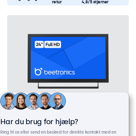
retur
4,8/5 stjerner
24 Tommer Skærm Metal
Varenummer:
24HD7M
Har du brug for hjælp?
100+ stk. på lager
Ring til os eller send en besked for direkte kontakt med en