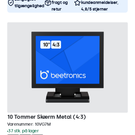
fragt og
kundeanmeldelser,
tilgængelighed
retur
4,8/5 stjerner
10 Tommer Skærm Metal (4:3)
Varenummer:
10VG7M
37 stk. på lager