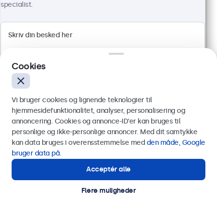
specialist.
1920 x 1080 opløsning (Full HD)
HDMI, VGA, BNC og RCA
Montering: skrivebord, indbygget, væg
Ydermål: 560 x 337 x 41 mm
Cookies
3.849,00 kr.
4.811,25 kr. inkl. moms
Vis produkt
Læg i indkøbskurven
Vi bruger cookies og lignende teknologier til
hjemmesidefunktionalitet, analyser, personalisering og
annoncering. Cookies og annonce-ID’er kan bruges til
Send
personlige og ikke-personlige annoncer. Med dit samtykke
kan data bruges i overensstemmelse med
den måde, Google
Eller ring til os på
89 88 42 29
bruger data på
.
Acceptér alle
Har du brug for hjælp?
Kontakt vores specialister.
Flere muligheder