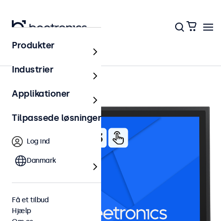
Produkter
15 tommer touchskærme
Industrier
Applikationer
Tilpassede løsninger
Log ind
Danmark
Få et tilbud
Hjælp