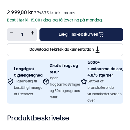
2.999,00 kr.
3.748,75 kr. inkl. moms
Bestil før kl. 15:00 i dag, og få levering på mandag.
Læg i indkøbskurven
Download teknisk dokumentation
5.000+
Gratis fragt og
Langsigtet
kundeanmeldelser,
retur
tilgængelighed
4,8/5 stjerner
Ingen
Tilgængelig til
Betroet af
fragtomkostninger
bestilling i mange
brancheførende
og 30 dages gratis
år fremover.
virksomheder verden
retur.
over.
Produktbeskrivelse