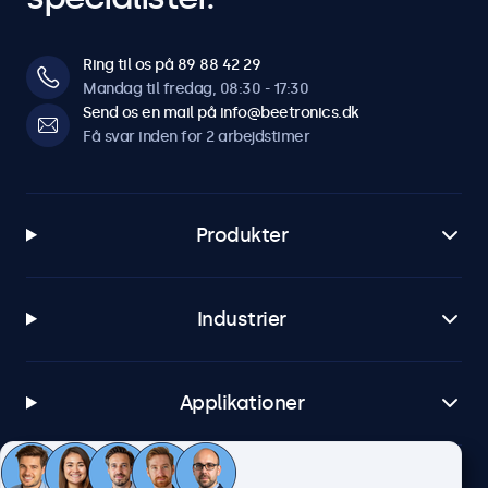
Windows
Windows 8, 10, 11
Ring til os på 89 88 42 29
Windows Embedded
Mandag til fredag, 08:30 - 17:30
Send os en mail på info@beetronics.dk
Windows Embedded 8 Industry, 8.1 Industry, IoT Enterprise
Få svar inden for 2 arbejdstimer
macOS
Tahoe, Sequoia, Sonoma
Linux
Produkter
Alle Linux-distributioner
Brightsign
Alle versioner af BrightsignOS
Industrier
Samsung DeX
Alle versioner af Samsung DeX
Applikationer
Tilslutninger
HDMI
Kundeservice