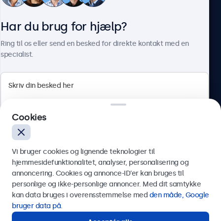
1x
Har du brug for hjælp?
DisplayPort
Om Beetronics
1x
Ring til os eller send en besked for direkte kontakt med en
specialist.
VGA
1x
USB-C
Beetronics
1x video, lyd, touch
USB-A
Cookies
Herstedøstervej 27-29, unit A, 2620 Albertslund, Danmark
Via USB-C til USB-A-adapter. Dette aktiverer kun touch-
funktionaliteten og skal kombineres med HDMI, DisplayPort
4.8/5 bedømt af 5000+ virksomheder
eller VGA for billede.
Vi bruger cookies og lignende teknologier til
Dansk
hjemmesidefunktionalitet, analyser, personalisering og
AUX indgang (3,5mm)
annoncering. Cookies og annonce-ID’er kan bruges til
1x
Send
personlige og ikke-personlige annoncer. Med dit samtykke
kan data bruges i overensstemmelse med
den måde, Google
AUX udgang (3,5mm)
Eller ring til os på
89 88 42 29
bruger data på
.
1x