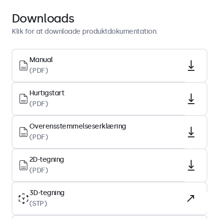
Display-arkitektur
Downloads
Højde-breddeforhold
Klik for at downloade produktdokumentation.
4:3
Native opløsning
Manual
(PDF)
1024 x 768
Pixel pr. tomme
Hurtigstart
85 PPI
(PDF)
Diagonal størrelse
Overensstemmelseserklæring
15.0 tommer (381 mm)
(PDF)
Paneltype
IPS-LCD
2D-tegning
(PDF)
Baggrundsbelysning
LED
3D-tegning
(STP)
Skærmoverflade
Hærdet glas