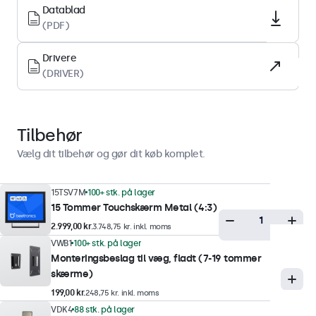
Datablad
Understøttede orienteringer
(PDF)
Landskab, portræt, face-up
Drivere
(DRIVER)
Display-ydeevne
Maksimal lysstyrke
300 nits (typisk)
Tilbehør
Minimum lysstyrke
Vælg dit tilbehør og gør dit køb komplet.
1 nit
Kontrast
15TSV7M
100+ stk. på lager
15 Tommer Touchskærm Metal (4:3)
1500:1
2.999,00 kr.
3.748,75 kr. inkl. moms
Betragtningsvinkel
VWB1
100+ stk. på lager
178° Horisontal, 178° vertikal
Monteringsbeslag til væg, fladt (7-19 tommer
skærme)
Responstid
199,00 kr.
248,75 kr. inkl. moms
10 ms
VDK4
88 stk. på lager