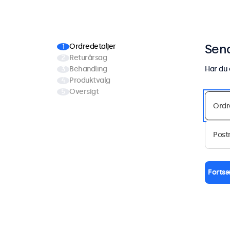
Send
Ordredetaljer
Returårsag
Behandling
Har du
Produktvalg
Oversigt
Forts