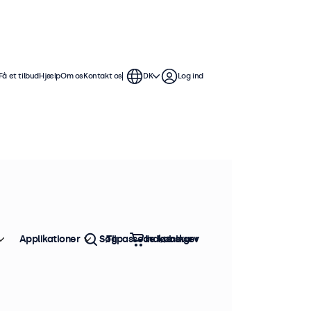
Få et tilbud
Hjælp
Om os
Kontakt os
DK
Log ind
Applikationer
Søg
Tilpassede løsninger
Indkøbskurv