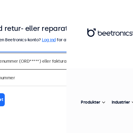
 retur- eller reparationsanmodning
 en Beetronics-konto?
Log ind
for at fremskynde din anmodning.
æt
Produkter
Industrier