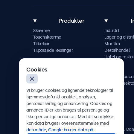
Produkter
I
Skærme
Industri
Touchskærme
Lager og distri
Tilbehør
Maritim
Tilpassede løsninger
Detailhandel
Hotel og resta
Køretøj
Cookies
Jernbane
AV og broadca
Sundhedssekto
Vi bruger cookies og lignende teknologier til
hjemmesidefunktionalitet, analyser,
personalisering og annoncering. Cookies og
annonce-ID’er kan bruges til personlige og
Beetronics
ikke-personlige annoncer. Med dit samtykke
kan data bruges i overensstemmelse med
Herstedøstervej 27-29, unit A, 2620 Albertslund, Da
den måde, Google bruger data på
.