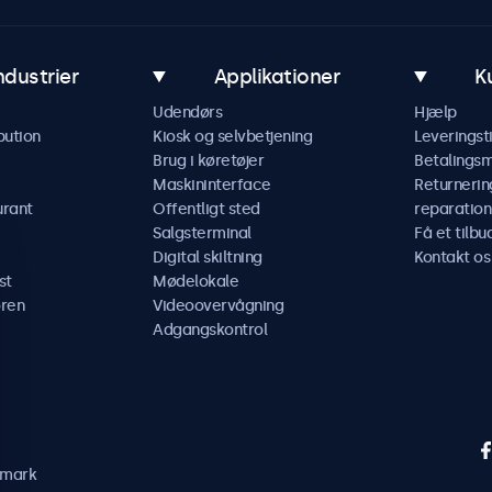
ndustrier
Applikationer
K
Udendørs
Hjælp
bution
Kiosk og selvbetjening
Leveringst
Brug i køretøjer
Betalings
Maskininterface
Returnerin
urant
Offentligt sted
reparation
Salgsterminal
Få et tilbu
Digital skiltning
Kontakt os
st
Mødelokale
ren
Videoovervågning
Adgangskontrol
nmark