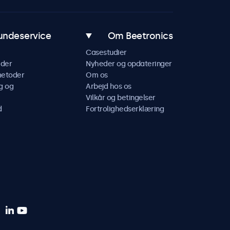
undeservice
Om Beetronics
Casestudier
ider
Nyheder og opdateringer
metoder
Om os
g og
Arbejd hos os
Vilkår og betingelser
d
Fortrolighedserklæring