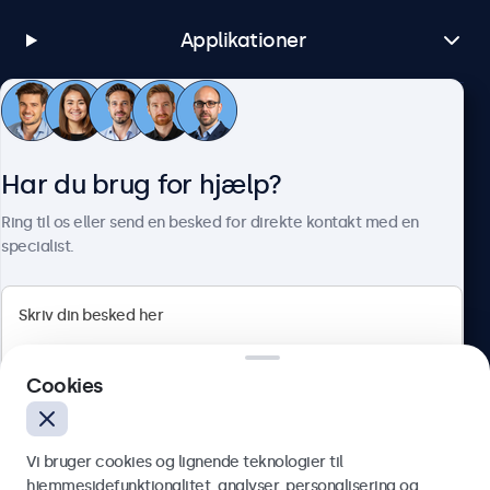
Applikationer
Kundeservice
Har du brug for hjælp?
Om Beetronics
Ring til os eller send en besked for direkte kontakt med en
specialist.
Beetronics
Cookies
Herstedøstervej 27-29, unit A, 2620 Albertslund, Danmark
4.8/5 bedømt af 5000+ virksomheder
Vi bruger cookies og lignende teknologier til
Dansk
hjemmesidefunktionalitet, analyser, personalisering og