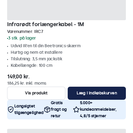
Infrarødt forlængerkabel - 1M
Varenummer:
IRC7
3 stk. på lager
Udvid IR'en til din Beetronics-skærm
Hurtig og nem at installere
Tilslutning: 3,5 mm jackstik
Kabellængde: 100 cm
149,00 kr.
186,25 kr. inkl. moms
Vis produkt
Læg i indkøbskurven
Gratis
5.000+
Langsigtet
fragt og
kundeanmeldelser,
tilgængelighed
retur
4,8/5 stjerner