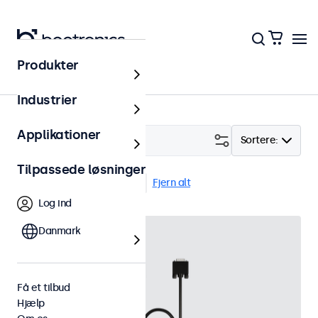
Produkter
Tilbehør
Industrier
Applikationer
Filter (
5
)
Sortere:
Tilpassede løsninger
Infrarødt forlængerkabel
Fjern alt
Log ind
Danmark
Få et tilbud
Hjælp