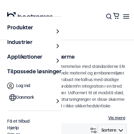
Produkter
Hjem
Industrier
EN 50155 jernbaneskærme
Applikationer
Skærme udviklet i overensstemmelse med standarderne EN
Tilpassede løsninger
50155 og EN 45545-2 til rullende materiel og jernbanemiljøer.
Jernbaneskærmene har et robust metalhus med alsidige
Log ind
monteringsmuligheder for problemfri integration i en bred
vifte af jernbaneapplikationer. Udformet til at modstå stød,
Danmark
vibrationer, fugt og temperatursvingninger er disse skærme
konstrueret til pålidelig drift i ikke-sikkerhedskritiske
jernbaneapplikationer.
Vis mere
Få et tilbud
Hjælp
Filter (
24
)
Sortere: