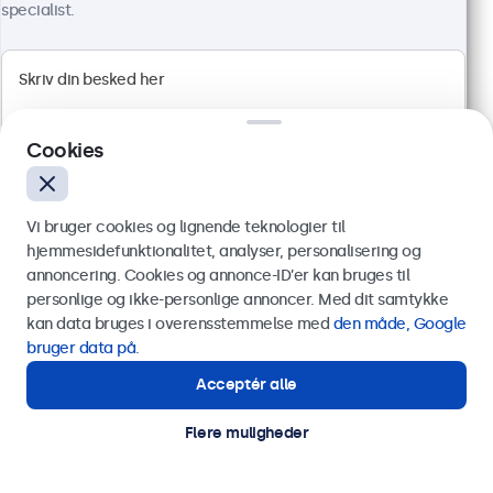
Ydermål: 511 x 309 x 43 mm
specialist.
6.099,00 kr.
7.623,75 kr. inkl. moms
Vis produkt
Læg i indkøbskurven
Cookies
Vi bruger cookies og lignende teknologier til
hjemmesidefunktionalitet, analyser, personalisering og
annoncering. Cookies og annonce-ID’er kan bruges til
Send
personlige og ikke-personlige annoncer. Med dit samtykke
kan data bruges i overensstemmelse med
den måde, Google
Eller ring til os på
89 88 42 29
bruger data på
.
Acceptér alle
Har du brug for hjælp?
Kontakt vores specialister.
Flere muligheder
24 Tommer Skærm Metal