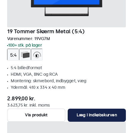
19 Tommer Skærm Metal (5:4)
Varenummer:
19VG7M
100+ stk. på lager
5:4 billedformat
HDMI, VGA, BNC og RCA
Montering: skrivebord, indbygget, væg
Ydermål: 410 x 334 x 40 mm
2.899,00 kr.
3.623,75 kr. inkl. moms
Vis produkt
Læg i indkøbskurven