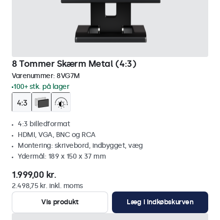
8 Tommer Skærm Metal (4:3)
Varenummer:
8VG7M
100+ stk. på lager
4:3 billedformat
HDMI, VGA, BNC og RCA
Montering: skrivebord, indbygget, væg
Ydermål: 189 x 150 x 37 mm
1.999,00 kr.
2.498,75 kr. inkl. moms
Vis produkt
Læg i indkøbskurven