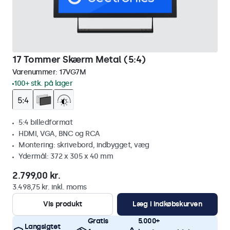
17 Tommer Skærm Metal (5:4)
Varenummer:
17VG7M
100+ stk. på lager
5:4 billedformat
HDMI, VGA, BNC og RCA
Montering: skrivebord, indbygget, væg
Ydermål: 372 x 305 x 40 mm
2.799,00 kr.
3.498,75 kr. inkl. moms
Vis produkt
Læg i indkøbskurven
Gratis
5.000+
Langsigtet