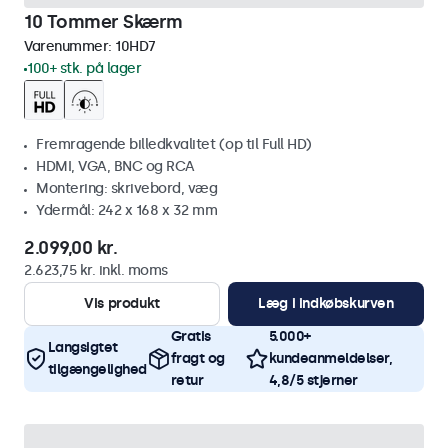
10 Tommer Skærm
Varenummer:
10HD7
100+ stk. på lager
Fremragende billedkvalitet (op til Full HD)
HDMI, VGA, BNC og RCA
Montering: skrivebord, væg
Ydermål: 242 x 168 x 32 mm
2.099,00 kr.
2.623,75 kr. inkl. moms
Vis produkt
Læg i indkøbskurven
Gratis
5.000+
Langsigtet
fragt og
kundeanmeldelser,
tilgængelighed
retur
4,8/5 stjerner