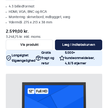
4:3 billedformat
HDMI, VGA, BNC og RCA
Montering: skrivebord, indbygget, væg
Ydermål: 275 x 213 x 38 mm
2.599,00 kr.
3.248,75 kr. inkl. moms
Vis produkt
Læg i indkøbskurven
Gratis
5.000+
Langsigtet
fragt og
kundeanmeldelser,
tilgængelighed
retur
4,8/5 stjerner