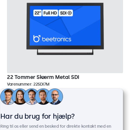
22 Tommer Skærm Metal SDI
Varenummer:
22SDI7M
69 stk. på lager
1920 x 1080 opløsning (Full HD)
Har du brug for hjælp?
HDMI (indgang og udgang), SDI (2x indgang og 2x udgang)
Montering: skrivebord, indbygget, væg
Ring til os eller send en besked for direkte kontakt med en