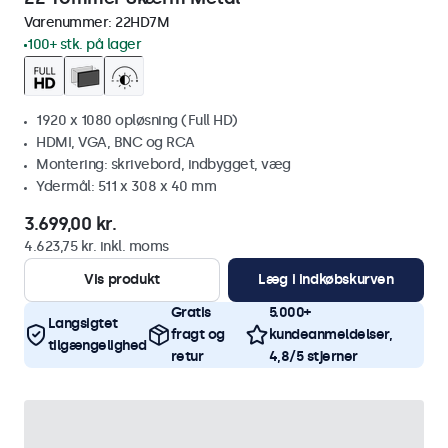
Varenummer:
22HD7M
100+ stk. på lager
1920 x 1080 opløsning (Full HD)
HDMI, VGA, BNC og RCA
Montering: skrivebord, indbygget, væg
Ydermål: 511 x 308 x 40 mm
3.699,00 kr.
4.623,75 kr. inkl. moms
Vis produkt
Læg i indkøbskurven
Gratis
5.000+
Langsigtet
fragt og
kundeanmeldelser,
tilgængelighed
retur
4,8/5 stjerner