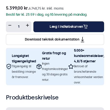
5.399,00 kr.
6.748,75 kr. inkl. moms
Bestil før kl. 23:59 i dag, og få levering på mandag.
Læg i indkøbskurven
Download teknisk dokumentation
5.000+
Gratis fragt og
Langsigtet
kundeanmeldelser,
retur
tilgængelighed
4,8/5 stjerner
Ingen
Tilgængelig til
Betroet af
fragtomkostninger
bestilling i mange
brancheførende
og 30 dages gratis
år fremover.
virksomheder verden
retur.
over.
Produktbeskrivelse