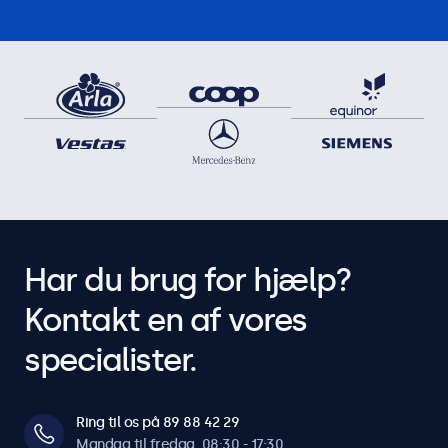
Tryk, swipe, rulning, knib-til-zoom (afhængig af
værtssystemets operativsystem og applikation)
Touch-drivere
Download drivere til touchskærm
Driftsfunktioner
Audio
Dobbelt integrerede højttalere
Tænd automatisk
Har du brug for hjælp?
Tænder automatisk, når der registreres strøm eller andet
signal.
Kontakt en af vores
Dæmpbar
specialister.
Justerbar baggrundsbelysning via fjernbetjening eller valgfri
dæmper.
Ring til os på 89 88 42 29
Software og kompatibilitet
Mandag til fredag, 08:30 - 17:30