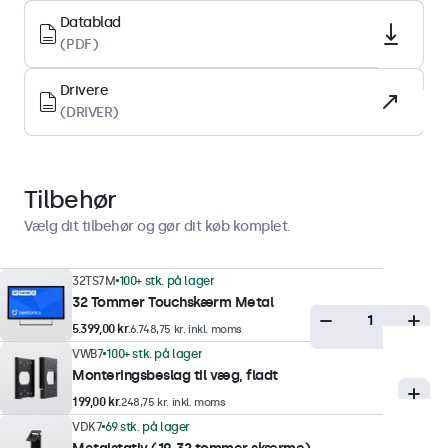
Hærdet glas
Datablad
Understøttede orienteringer
(PDF)
Landskab, portræt, face-up
Drivere
(DRIVER)
Display-ydeevne
Maksimal lysstyrke
350 nits (typisk)
Tilbehør
Minimum lysstyrke
Vælg dit tilbehør og gør dit køb komplet.
1 nit
Kontrast
32TS7M
100+ stk. på lager
32 Tommer Touchskærm Metal
1200:1
5.399,00 kr.
6.748,75 kr. inkl. moms
Betragtningsvinkel
VWB7
100+ stk. på lager
178° Horisontal, 178° vertikal
Monteringsbeslag til væg, fladt
Responstid
199,00 kr.
248,75 kr. inkl. moms
10 ms
VDK7
69 stk. på lager