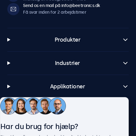
Send os en mail på info@beetronics.dk
Windows
Få svar inden for 2 arbejdstimer
Windows 8, 10, 11
Windows Embedded
Windows Embedded 8 Industry, 8.1 Industry, IoT Enterprise
Produkter
macOS
Tahoe, Sequoia, Sonoma
Industrier
Linux
Alle Linux-distributioner
Brightsign
Applikationer
Alle versioner af BrightsignOS
Samsung DeX
Alle versioner af Samsung DeX
Kundeservice
Tilslutninger
Har du brug for hjælp?
Om Beetronics