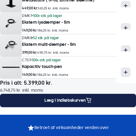
Metalstativ (19-32 tommer skærme)
Understøttede opløsninger
449,00 kr.
561,25 kr. inkl. moms
1920 x 1080 (max), 640 x 480 (min)
DMK7
100+ stk. på lager
System
Ekstern lysdæmper - 5m
PAL/NTSC/SECAM
149,00 kr.
186,25 kr. inkl. moms
DMK8
52 stk. på lager
Ekstern multi-dæmper - 5m
Touch-teknologi
399,00 kr.
498,75 kr. inkl. moms
Teknik
CTS7
100+ stk. på lager
Kapacitiv touch-pen
Kapacitiv
149,00 kr.
186,25 kr. inkl. moms
Berøringspunkter
Pris i alt:
5.399,00 kr.
10-trykpunkter (Multi-Touch)
6.748,75 kr.
inkl. moms
Touch-interface
Læg i indkøbskurven
USB HID-kompatibel
Kontrol
onteringsmuligheder
Specifikationer
Downloads
Tilbehør
Stylus, hånd, handske
Betroet af virksomheder verden over
Understøttelse af gestus