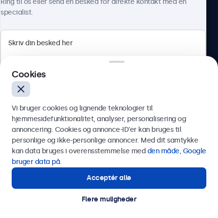
HDMI
Ring til os eller send en besked for direkte kontakt med en
specialist.
1x
DisplayPort
1x
Beetronics
VGA
1x
Cookies
Herstedøstervej 27-29, unit A, 2620 Albertslund, Danmark
USB-C
4.8/5 bedømt af 5000+ virksomheder
1x video, lyd, touch
Vi bruger cookies og lignende teknologier til
Dansk
USB-A
hjemmesidefunktionalitet, analyser, personalisering og
annoncering. Cookies og annonce-ID’er kan bruges til
Via USB-C til USB-A-adapter. Dette aktiverer kun touch-
Send
personlige og ikke-personlige annoncer. Med dit samtykke
funktionaliteten og skal kombineres med HDMI, DisplayPort
kan data bruges i overensstemmelse med
den måde, Google
eller VGA for billede.
Eller ring til os på
89 88 42 29
bruger data på
.
AUX indgang (3,5mm)
Acceptér alle
Har du brug for hjælp?
1x
Kontakt vores specialister.
AUX udgang (3,5mm)
Flere muligheder
© 2026 Beetronics
1x