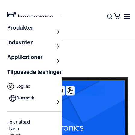
Produkter
32 tommer touchskærme
Industrier
Applikationer
Tilpassede løsninger
Log ind
Danmark
Få et tilbud
Hjælp