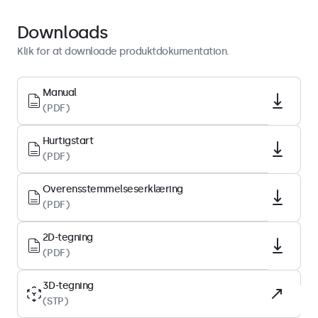
Display-arkitektur
Downloads
Højde-breddeforhold
Klik for at downloade produktdokumentation.
16:9 (4:3 justerbar)
Native opløsning
Manual
(PDF)
1920 x 1080
Pixel pr. tomme
Hurtigstart
70 PPI
(PDF)
Diagonal størrelse
Overensstemmelseserklæring
31.5 tommer (803 mm)
(PDF)
Paneltype
IPS-LCD
2D-tegning
(PDF)
Baggrundsbelysning
LED
3D-tegning
(STP)
Skærmoverflade