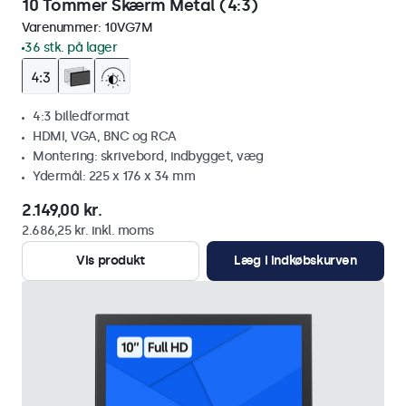
10 Tommer Skærm Metal (4:3)
Varenummer:
10VG7M
36 stk. på lager
4:3 billedformat
HDMI, VGA, BNC og RCA
Montering: skrivebord, indbygget, væg
Ydermål: 225 x 176 x 34 mm
2.149,00 kr.
2.686,25 kr. inkl. moms
Vis produkt
Læg i indkøbskurven