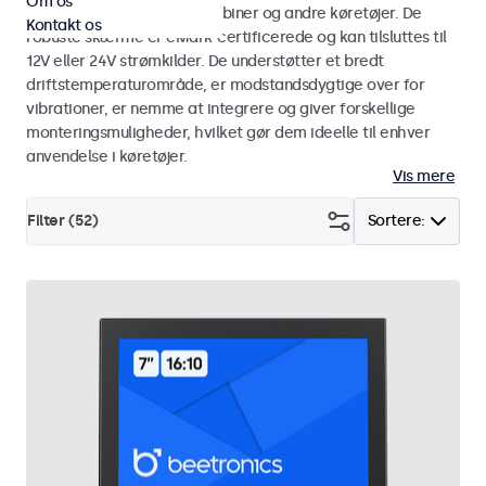
Om os
brug i biler, lastbiler, krankabiner og andre køretøjer. De
Kontakt os
robuste skærme er eMark-certificerede og kan tilsluttes til
12V eller 24V strømkilder. De understøtter et bredt
driftstemperaturområde, er modstandsdygtige over for
vibrationer, er nemme at integrere og giver forskellige
monteringsmuligheder, hvilket gør dem ideelle til enhver
anvendelse i køretøjer.
Vis mere
Filter (
52
)
Sortere: