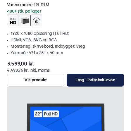
Varenummer:
19HD7M
100+ stk. på lager
1920 x 1080 opløsning (Full HD)
HDMI, VGA, BNC og RCA
Montering: skrivebord, indbygget, væg
Ydermål: 471 x 281 x 40 mm
3.599,00 kr.
4.498,75 kr. inkl. moms
Vis produkt
Læg i indkøbskurven