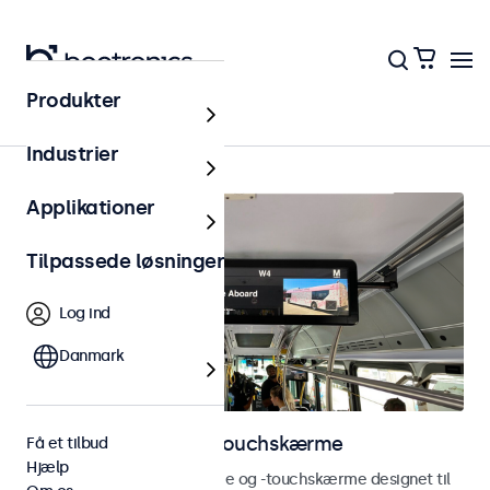
Produkter
Hjem
Industrier
Applikationer
Tilpassede løsninger
Log ind
Danmark
Køretøjsskærme og touchskærme
Få et tilbud
Hjælp
Oplev vores køretøjsskærme og -touchskærme designet til