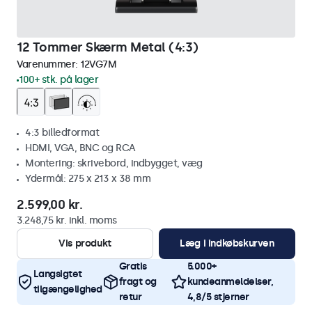
12 Tommer Skærm Metal (4:3)
Varenummer:
12VG7M
100+ stk. på lager
4:3 billedformat
HDMI, VGA, BNC og RCA
Montering: skrivebord, indbygget, væg
Ydermål: 275 x 213 x 38 mm
2.599,00 kr.
3.248,75 kr. inkl. moms
Vis produkt
Læg i indkøbskurven
Gratis
5.000+
Langsigtet
fragt og
kundeanmeldelser,
tilgængelighed
retur
4,8/5 stjerner