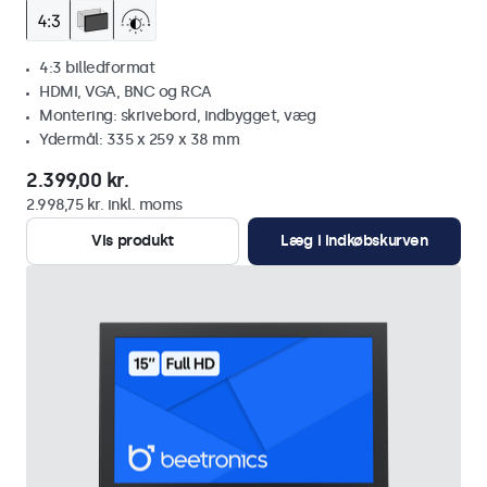
4:3 billedformat
HDMI, VGA, BNC og RCA
Montering: skrivebord, indbygget, væg
Ydermål: 335 x 259 x 38 mm
2.399,00 kr.
2.998,75 kr. inkl. moms
Vis produkt
Læg i indkøbskurven