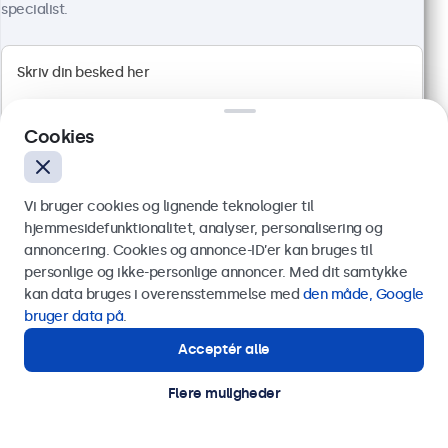
Varenummer:
24HD7M
specialist.
100+ stk. på lager
1920 x 1080 opløsning (Full HD)
HDMI, VGA, BNC og RCA
Cookies
Montering: skrivebord, indbygget, væg
Ydermål: 560 x 337 x 41 mm
3.849,00 kr.
Vi bruger cookies og lignende teknologier til
hjemmesidefunktionalitet, analyser, personalisering og
4.811,25 kr. inkl. moms
annoncering. Cookies og annonce-ID’er kan bruges til
Vis produkt
Læg i indkøbskurven
Send
personlige og ikke-personlige annoncer. Med dit samtykke
kan data bruges i overensstemmelse med
den måde, Google
Eller ring til os på
89 88 42 29
bruger data på
.
Acceptér alle
Har du brug for hjælp?
Kontakt vores specialister.
Flere muligheder