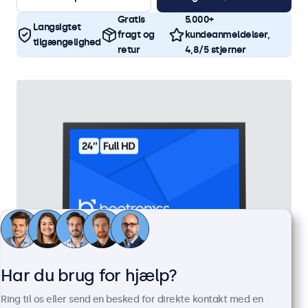
Gratis
5.000+
Langsigtet
fragt og
kundeanmeldelser,
tilgængelighed
retur
4,8/5 stjerner
Har du brug for hjælp?
24 Tommer Skærm Metal
Ring til os eller send en besked for direkte kontakt med en