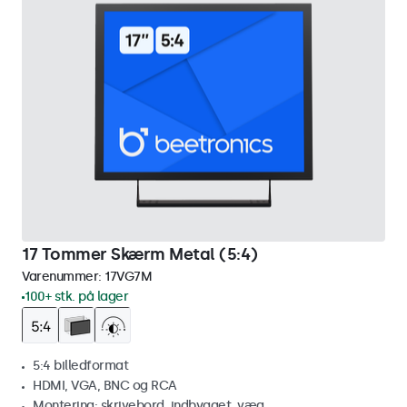
17 Tommer Skærm Metal (5:4)
Varenummer:
17VG7M
100+ stk. på lager
5:4 billedformat
HDMI, VGA, BNC og RCA
Montering: skrivebord, indbygget, væg