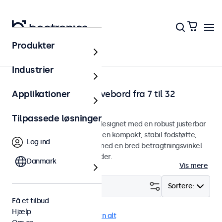
Produkter
Hjem
Industrier
Touchskærme till skrivebord fra 7 til 32
Applikationer
tommer
Tilpassede løsninger
Skrivebordstouchskærme designet med en robust justerbar
stativ. Touchskærmene har en kompakt, stabil fodstøtte,
Log ind
giver et knivskarpt billede med en bred betragtningsvinkel
og flere tilslutningsmuligheder.
Danmark
Vis mere
Filter (
21
)
Sortere:
Få et tilbud
Hjælp
Skrivebord
eMark
Fjern alt