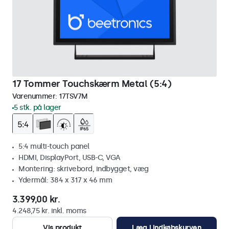
17 Tommer Touchskærm Metal (5:4)
Varenummer:
17TSV7M
5 stk. på lager
5:4 multi-touch panel
HDMI, DisplayPort, USB-C, VGA
Montering: skrivebord, indbygget, væg
Ydermål: 384 x 317 x 46 mm
3.399,00 kr.
4.248,75 kr. inkl. moms
Vis produkt
Læg i indkøbskurven