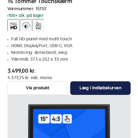
15 Tommer Touchskærm
Varenummer:
15TS7
100+ stk. på lager
Full HD-panel med multi-touch
HDMI, DisplayPort, USB-C, VGA
Montering: skrivebord, væg
Ydermål: 373 x 232 x 33 mm
3.499,00 kr.
4.373,75 kr. inkl. moms
Vis produkt
Læg i indkøbskurven