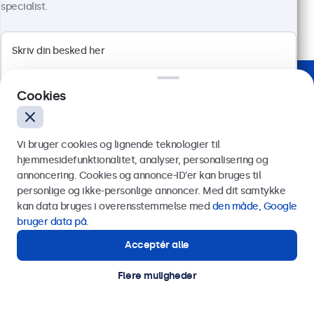
6.748,75 kr. inkl. moms
specialist.
Vis produkt
Læg i indkøbskurven
Betroet af virksomheder verden over
Cookies
Vi bruger cookies og lignende teknologier til
hjemmesidefunktionalitet, analyser, personalisering og
annoncering. Cookies og annonce-ID’er kan bruges til
Send
personlige og ikke-personlige annoncer. Med dit samtykke
kan data bruges i overensstemmelse med
den måde, Google
Eller ring til os på
89 88 42 29
bruger data på
.
Acceptér alle
Har du brug for hjælp?
Kontakt vores specialister.
Flere muligheder
Har du brug for hjælp?