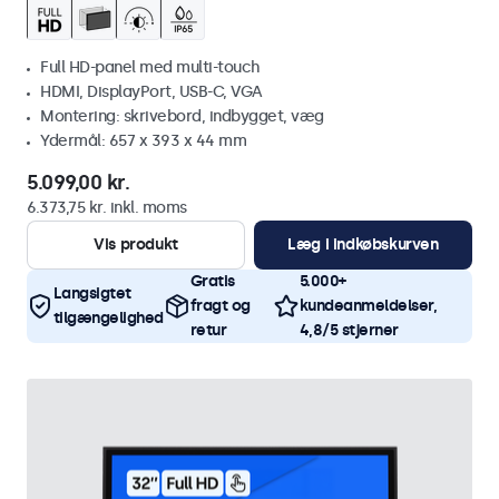
Full HD-panel med multi-touch
HDMI, DisplayPort, USB-C, VGA
Montering: skrivebord, indbygget, væg
Ydermål: 657 x 393 x 44 mm
5.099,00 kr.
6.373,75 kr. inkl. moms
Vis produkt
Læg i indkøbskurven
Gratis
5.000+
Langsigtet
fragt og
kundeanmeldelser,
tilgængelighed
retur
4,8/5 stjerner