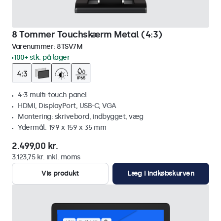
8 Tommer Touchskærm Metal (4:3)
Varenummer:
8TSV7M
100+ stk. på lager
4:3 multi-touch panel
HDMI, DisplayPort, USB-C, VGA
Montering: skrivebord, indbygget, væg
Ydermål: 199 x 159 x 35 mm
2.499,00 kr.
3.123,75 kr. inkl. moms
Vis produkt
Læg i indkøbskurven