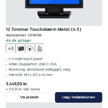
12 Tommer Touchskærm Metal (4:3)
Varenummer:
12TSV7M
86 stk. på lager
4:3 multi-touch panel
HDMI, DisplayPort, USB-C, VGA
Montering: skrivebord, indbygget, væg
Ydermål: 281 x 223 x 44 mm
3.449,00 kr.
4.311,25 kr. inkl. moms
Vis produkt
Læg i indkøbskurven