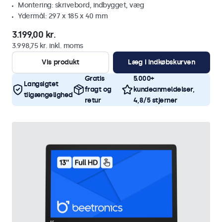
Montering: skrivebord, indbygget, væg
Ydermål: 297 x 185 x 40 mm
3.199,00 kr.
3.998,75 kr. inkl. moms
Vis produkt
Læg i indkøbskurven
Gratis
5.000+
Langsigtet
fragt og
kundeanmeldelser,
tilgængelighed
retur
4,8/5 stjerner