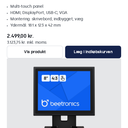
Multi-touch panel
HDMI, DisplayPort, USB-C, VGA
Montering: skrivebord, indbygget, væg
Ydermål: 181 x 123 x 42 mm
2.499,00 kr.
3.123,75 kr. inkl. moms
Vis produkt
Læg i indkøbskurven