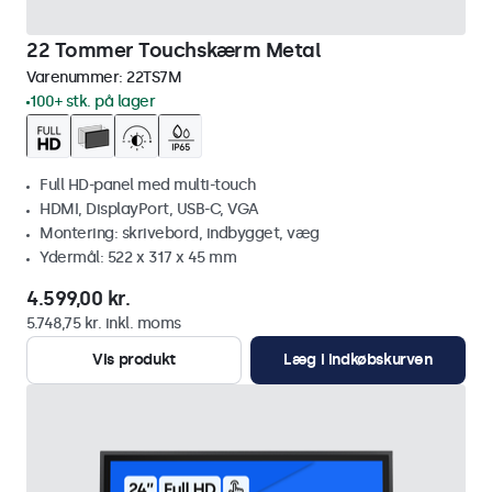
22 Tommer Touchskærm Metal
Varenummer:
22TS7M
100+ stk. på lager
Full HD-panel med multi-touch
HDMI, DisplayPort, USB-C, VGA
Montering: skrivebord, indbygget, væg
Ydermål: 522 x 317 x 45 mm
4.599,00 kr.
5.748,75 kr. inkl. moms
Vis produkt
Læg i indkøbskurven