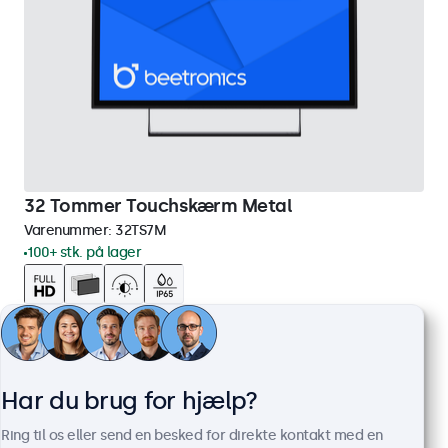
32 Tommer Touchskærm Metal
Varenummer:
32TS7M
100+ stk. på lager
Full HD-panel med multi-touch
HDMI, DisplayPort, USB-C, VGA
Montering: skrivebord, indbygget, væg
Har du brug for hjælp?
Ydermål: 745 x 440 x 46 mm
5.399,00 kr.
Ring til os eller send en besked for direkte kontakt med en