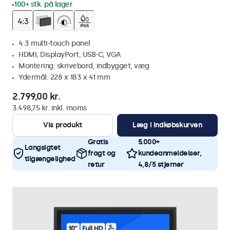
100+ stk. på lager
4:3 multi-touch panel
HDMI, DisplayPort, USB-C, VGA
Montering: skrivebord, indbygget, væg
Ydermål: 228 x 183 x 41 mm
2.799,00 kr.
3.498,75 kr. inkl. moms
Vis produkt
Læg i indkøbskurven
Gratis
5.000+
Langsigtet
fragt og
kundeanmeldelser,
tilgængelighed
retur
4,8/5 stjerner