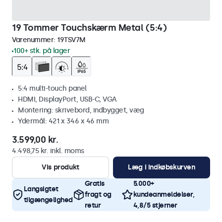
19 Tommer Touchskærm Metal (5:4)
Varenummer:
19TSV7M
100+ stk. på lager
5:4 multi-touch panel
HDMI, DisplayPort, USB-C, VGA
Montering: skrivebord, indbygget, væg
Ydermål: 421 x 346 x 46 mm
3.599,00 kr.
4.498,75 kr. inkl. moms
Vis produkt
Læg i indkøbskurven
Gratis
5.000+
Langsigtet
fragt og
kundeanmeldelser,
tilgængelighed
retur
4,8/5 stjerner