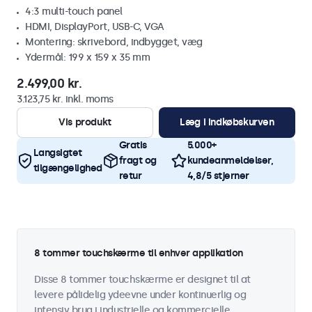
4:3 multi-touch panel
HDMI, DisplayPort, USB-C, VGA
Montering: skrivebord, indbygget, væg
Ydermål: 199 x 159 x 35 mm
2.499,00 kr.
3.123,75 kr. inkl. moms
Vis produkt
Læg i indkøbskurven
Gratis
5.000+
Langsigtet
fragt og
kundeanmeldelser,
tilgængelighed
retur
4,8/5 stjerner
8 tommer touchskærme til enhver applikation
Disse 8 tommer touchskærme er designet til at
levere pålidelig ydeevne under kontinuerlig og
intensiv brug i industrielle og kommercielle