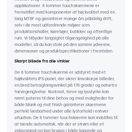
applikationer. 8 tommer touchskærmene er
fremstillet med komponenter af høj kvalitet med en
lang MTBF og garanterer mange års pålidelig drift,
selv i de mest udfordrende miljøer som
produktionshaller, køretøjer, butikker og offentlige
rum. Vi tilbyder langsigtet tilgængelighed på alle
modeller, så du kan stole på den samme ydeevne,
dimensioner og produktspecifikationer i fremtiden.
Skarpt billede fra alle vinkler
De 8 tommer touchskærme er udstyret med et
højkvalitets IPS-panel, der sikrer knivskarpe billeder,
en bred betragtningsvinkel på 178 grader og naturtro
farvegengivelse. Kontrast, farve og lysstyrke kan
nemt justeres til dine behov og med muligheder for
både blank og mat finish garanterer skærmene
perfekt læsbarhed under alle lysforhold i enhver
situation. De 8 tommer touchskærme kan indstilles til
at tænde automatisk, når der er strøm eller et
videosignal og kan bruges i både liggende og