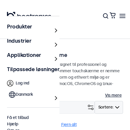
Produkter
Touchskærme
Industrier
8 tommer touchskærme
Applikationer
8 tommer touchskærme designet til professionel og
Tilpassede løsninger
kontinuerlig brug. Disse 8-tommer touchskærme er nemme
at integrere i enhver brugsform og ethvert miljø og er
Log ind
kompatible med Windows, macOS, ChromeOS og Linux-
operativsystemer.
Danmark
Vis mere
Filter (
1
)
Sortere:
Få et tilbud
Hjælp
8 tommer touchskærme
Fjern alt