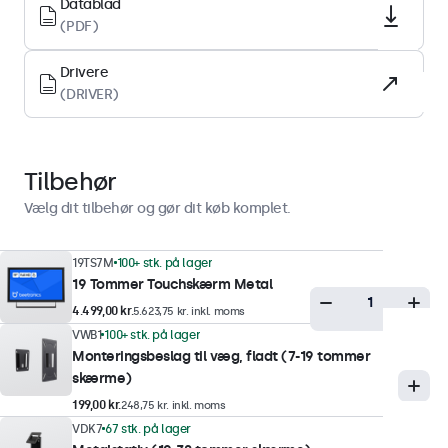
Datablad
Skærmoverflade
(PDF)
Hærdet glas
Drivere
Understøttede orienteringer
(DRIVER)
Landskab, portræt, face-up
Display-ydeevne
Tilbehør
Maksimal lysstyrke
Vælg dit tilbehør og gør dit køb komplet.
300 nits (typisk)
Minimum lysstyrke
19TS7M
100+ stk. på lager
19 Tommer Touchskærm Metal
1 nit
4.499,00 kr.
5.623,75 kr. inkl. moms
Kontrast
VWB1
100+ stk. på lager
3000:1
Monteringsbeslag til væg, fladt (7-19 tommer
skærme)
Betragtningsvinkel
199,00 kr.
248,75 kr. inkl. moms
178° Horisontal, 178° vertikal
VDK7
67 stk. på lager
Responstid