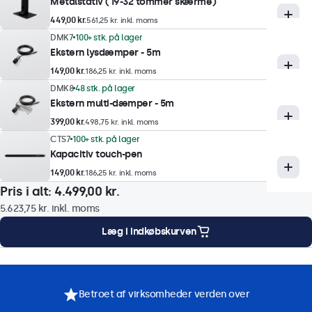
Metalstativ (19-32 tommer skærme)
10 ms
449,00 kr.
561,25 kr. inkl. moms
Understøttede opløsninger
DMK7
100+ stk. på lager
Ekstern lysdæmper - 5m
1920 x 1080 (max), 640 x 480 (min)
149,00 kr.
186,25 kr. inkl. moms
DMK8
48 stk. på lager
Touch-teknologi
Ekstern multi-dæmper - 5m
399,00 kr.
Teknik
498,75 kr. inkl. moms
CTS7
100+ stk. på lager
Kapacitiv
Kapacitiv touch-pen
Berøringspunkter
149,00 kr.
186,25 kr. inkl. moms
10-trykpunkter (Multi-Touch)
Pris i alt:
4.499,00 kr.
Touch-interface
5.623,75 kr.
inkl. moms
USB HID-kompatibel
Læg i indkøbskurven
Kontrol
onteringsmuligheder
Specifikationer
Downloads
Tilbehør
Stylus, hånd, handske
Understøttelse af gestus
Betroet af virksomheder verden over
Tryk, swipe, rulning, knib-til-zoom (afhængig af