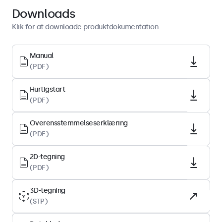
Download PDF
Downloads
Klik for at downloade produktdokumentation.
Display-arkitektur
Højde-breddeforhold
Manual
(PDF)
16:9 (4:3 justerbar)
Native opløsning
Hurtigstart
1920 x 1080
(PDF)
Pixel pr. tomme
Overensstemmelseserklæring
113 PPI
(PDF)
Diagonal størrelse
19.5 tommer (499 mm)
2D-tegning
(PDF)
Paneltype
IPS-LCD
3D-tegning
(STP)
Baggrundsbelysning
LED