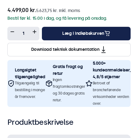
4.499,00 kr.
5.623,75 kr. inkl. moms
Bestil før kl. 15:00 i dag, og få levering på onsdag.
Læg i indkøbskurven
Download teknisk dokumentation
5.000+
Gratis fragt og
Langsigtet
kundeanmeldelser,
retur
tilgængelighed
4,8/5 stjerner
Ingen
Tilgængelig til
Betroet af
fragtomkostninger
bestilling i mange
brancheførende
og 30 dages gratis
år fremover.
virksomheder verden
retur.
over.
Produktbeskrivelse