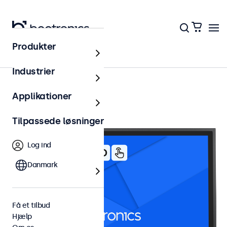
Produkter
19 tommer touchskærme
Industrier
Applikationer
Tilpassede løsninger
Log ind
Danmark
Få et tilbud
Hjælp