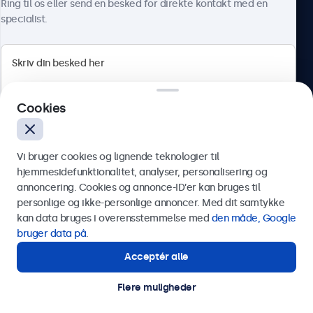
Tilslutninger
Ring til os eller send en besked for direkte kontakt med en
specialist.
HDMI
1x
DisplayPort
Beetronics
1x
Cookies
Herstedøstervej 27-29, unit A, 2620 Albertslund, Danmark
VGA
1x
4.8/5 bedømt af 5000+ virksomheder
Vi bruger cookies og lignende teknologier til
USB-C
Dansk
hjemmesidefunktionalitet, analyser, personalisering og
1x video, lyd, touch
annoncering. Cookies og annonce-ID’er kan bruges til
USB-A
Send
personlige og ikke-personlige annoncer. Med dit samtykke
Via USB-C til USB-A-adapter. Dette aktiverer kun touch-
kan data bruges i overensstemmelse med
den måde, Google
Eller ring til os på
89 88 42 29
funktionaliteten og skal kombineres med HDMI, DisplayPort
bruger data på
.
eller VGA for billede.
Acceptér alle
Har du brug for hjælp?
AUX indgang (3,5mm)
Kontakt vores specialister.
Flere muligheder
1x
© 2026 Beetronics