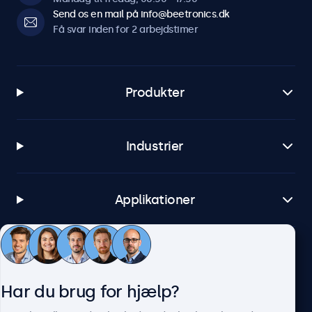
Send os en mail på info@beetronics.dk
Software og kompatibilitet
Få svar inden for 2 arbejdstimer
Windows
Windows 8, 10, 11
Produkter
Windows Embedded
Windows Embedded 8 Industry, 8.1 Industry, IoT Enterprise
macOS
Industrier
Tahoe, Sequoia, Sonoma
Linux
Alle Linux-distributioner
Applikationer
Brightsign
Alle versioner af BrightsignOS
Kundeservice
Samsung DeX
Alle versioner af Samsung DeX
Har du brug for hjælp?
Om Beetronics