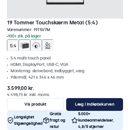
19 Tommer Touchskærm Metal (5:4)
Varenummer:
19TSV7M
100+ stk. på lager
5:4 multi-touch panel
HDMI, DisplayPort, USB-C, VGA
Montering: skrivebord, indbygget, væg
Ydermål: 421 x 346 x 46 mm
3.599,00 kr.
4.498,75 kr. inkl. moms
Vis produkt
Læg i indkøbskurven
Gratis
5.000+
Langsigtet
fragt og
kundeanmeldelser,
tilgængelighed
retur
4,8/5 stjerner