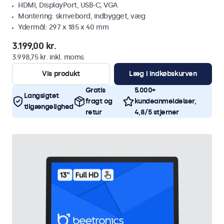
HDMI, DisplayPort, USB-C, VGA
Montering: skrivebord, indbygget, væg
Ydermål: 297 x 185 x 40 mm
3.199,00 kr.
3.998,75 kr. inkl. moms
Vis produkt
Læg i indkøbskurven
Gratis
5.000+
Langsigtet
fragt og
kundeanmeldelser,
tilgængelighed
retur
4,8/5 stjerner