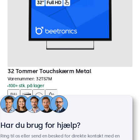
32 Tommer Touchskærm Metal
Varenummer:
32TS7M
100+ stk. på lager
Full HD-panel med multi-touch
HDMI, DisplayPort, USB-C, VGA
Har du brug for hjælp?
Montering: skrivebord, indbygget, væg
Ydermål: 745 x 440 x 46 mm
Ring til os eller send en besked for direkte kontakt med en