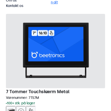
Om os
Væg
Vandalsikker
Fjern alt
Kontakt os
7 Tommer Touchskærm Metal
Varenummer:
7TS7M
100+ stk. på lager