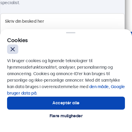
5.399,00 kr.
specialist.
6.748,75 kr. inkl. moms
Vis produkt
Læg i indkøbskurven
Cookies
Betroet af virksomheder verden over
Vi bruger cookies og lignende teknologier til
hjemmesidefunktionalitet, analyser, personalisering og
annoncering. Cookies og annonce-ID’er kan bruges til
Send
personlige og ikke-personlige annoncer. Med dit samtykke
kan data bruges i overensstemmelse med
den måde, Google
Eller ring til os på
89 88 42 29
bruger data på
.
Acceptér alle
Har du brug for hjælp?
Kontakt vores specialister.
Flere muligheder