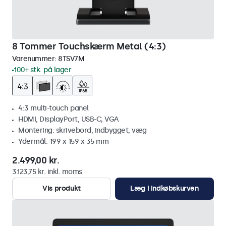
8 Tommer Touchskærm Metal (4:3)
Varenummer:
8TSV7M
100+ stk. på lager
4:3 multi-touch panel
HDMI, DisplayPort, USB-C, VGA
Montering: skrivebord, indbygget, væg
Ydermål: 199 x 159 x 35 mm
2.499,00 kr.
3.123,75 kr. inkl. moms
Vis produkt
Læg i indkøbskurven