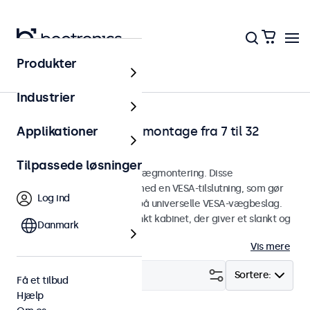
Produkter
Hjem
Industrier
Touchskærme til vægmontage fra 7 til 32
Applikationer
tommer
Tilpassede løsninger
Touchskærme designet til vægmontering. Disse
touchskærme er udstyret med en VESA-tilslutning, som gør
Log ind
det nemt at montere dem på universelle VESA-vægbeslag.
Touchskærmene har et slankt kabinet, der giver et slankt og
Danmark
fladt finish.
Vis mere
Filter (
21
)
Sortere:
Få et tilbud
Hjælp