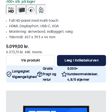
100+ stk. på lager
Full HD-panel med multi-touch
HDMI, DisplayPort, USB-C, VGA
Montering: skrivebord, indbygget, væg
Ydermål: 657 x 393 x 44 mm
5.099,00 kr.
6.373,75 kr. inkl. moms
Vis produkt
Læg i indkøbskurven
Gratis
5.000+
Langsigtet
fragt og
kundeanmeldelser,
tilgængelighed
retur
4,8/5 stjerner