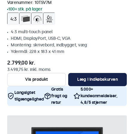
Varenummer:
10TSV7M
100+ stk. på lager
4:3 multi-touch panel
HDMI, DisplayPort, USB-C, VGA
Montering: skrivebord, indbygget, væg
Ydermål: 228 x 183 x 41 mm
2.799,00 kr.
3.498,75 kr. inkl. moms
Vis produkt
Læg i indkøbskurven
Gratis
5.000+
Langsigtet
fragt og
kundeanmeldelser,
tilgængelighed
retur
4,8/5 stjerner