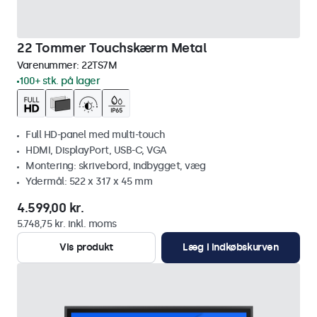
22 Tommer Touchskærm Metal
Varenummer:
22TS7M
100+ stk. på lager
Full HD-panel med multi-touch
HDMI, DisplayPort, USB-C, VGA
Montering: skrivebord, indbygget, væg
Ydermål: 522 x 317 x 45 mm
4.599,00 kr.
5.748,75 kr. inkl. moms
Vis produkt
Læg i indkøbskurven