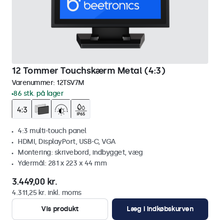
12 Tommer Touchskærm Metal (4:3)
Varenummer:
12TSV7M
86 stk. på lager
4:3 multi-touch panel
HDMI, DisplayPort, USB-C, VGA
Montering: skrivebord, indbygget, væg
Ydermål: 281 x 223 x 44 mm
3.449,00 kr.
4.311,25 kr. inkl. moms
Vis produkt
Læg i indkøbskurven