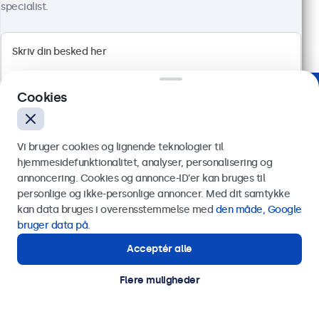
5.399,00 kr.
specialist.
6.748,75 kr. inkl. moms
Vis produkt
Læg i indkøbskurven
Cookies
Betroet af virksomheder verden over
Vi bruger cookies og lignende teknologier til
hjemmesidefunktionalitet, analyser, personalisering og
annoncering. Cookies og annonce-ID’er kan bruges til
Send
personlige og ikke-personlige annoncer. Med dit samtykke
kan data bruges i overensstemmelse med
den måde, Google
Eller ring til os på
89 88 42 29
bruger data på
.
Acceptér alle
Har du brug for hjælp?
Kontakt vores specialister.
Flere muligheder