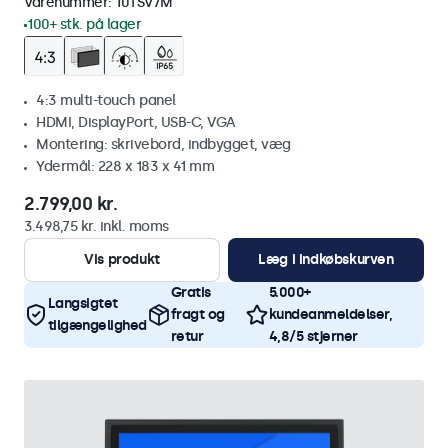
Varenummer:
10TSV7M
100+ stk. på lager
4:3 multi-touch panel
HDMI, DisplayPort, USB-C, VGA
Montering: skrivebord, indbygget, væg
Ydermål: 228 x 183 x 41 mm
2.799,00 kr.
3.498,75 kr. inkl. moms
Vis produkt
Læg i indkøbskurven
Gratis
5.000+
Langsigtet
fragt og
kundeanmeldelser,
tilgængelighed
retur
4,8/5 stjerner