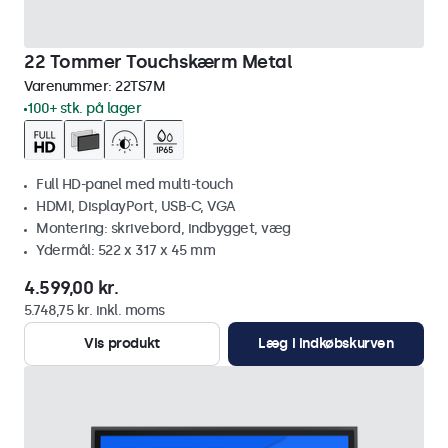
22 Tommer Touchskærm Metal
Varenummer:
22TS7M
100+ stk. på lager
Full HD-panel med multi-touch
HDMI, DisplayPort, USB-C, VGA
Montering: skrivebord, indbygget, væg
Ydermål: 522 x 317 x 45 mm
4.599,00 kr.
5.748,75 kr. inkl. moms
Vis produkt
Læg i indkøbskurven