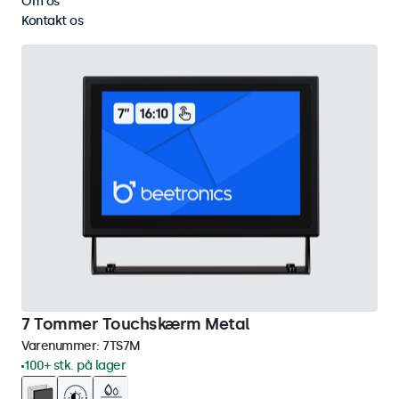
Om os
VGA
Væg
Fjern alt
Kontakt os
7 Tommer Touchskærm Metal
Varenummer:
7TS7M
100+ stk. på lager