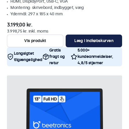
HDMI, DisplayPort, USB-C, VGA
Montering: skrivebord, indbygget, væg
Ydermål: 297 x 185 x 40 mm
3.199,00 kr.
3.998,75 kr. inkl. moms
Vis produkt
Læg i indkøbskurven
Gratis
5.000+
Langsigtet
fragt og
kundeanmeldelser,
tilgængelighed
retur
4,8/5 stjerner