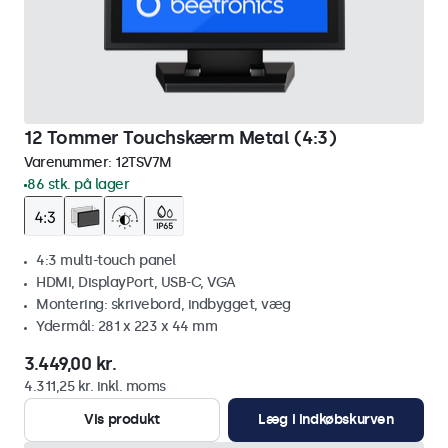
12 Tommer Touchskærm Metal (4:3)
Varenummer:
12TSV7M
86 stk. på lager
4:3 multi-touch panel
HDMI, DisplayPort, USB-C, VGA
Montering: skrivebord, indbygget, væg
Ydermål: 281 x 223 x 44 mm
3.449,00 kr.
4.311,25 kr. inkl. moms
Vis produkt
Læg i indkøbskurven