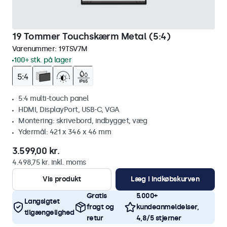
19 Tommer Touchskærm Metal (5:4)
Varenummer:
19TSV7M
100+ stk. på lager
5:4 multi-touch panel
HDMI, DisplayPort, USB-C, VGA
Montering: skrivebord, indbygget, væg
Ydermål: 421 x 346 x 46 mm
3.599,00 kr.
4.498,75 kr. inkl. moms
Vis produkt
Læg i indkøbskurven
Gratis
5.000+
Langsigtet
fragt og
kundeanmeldelser,
tilgængelighed
retur
4,8/5 stjerner