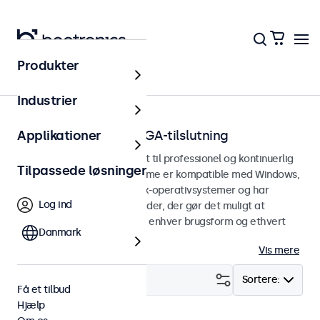
Produkter
Hjem
Industrier
Touchskærme med VGA-tilslutning
Applikationer
VGA touchskærme designet til professionel og kontinuerlig
Tilpassede løsninger
brug. Disse VGA-touchskærme er kompatible med Windows,
macOS, ChromeOS og Linux-operativsystemer og har
Log ind
alsidige monteringsmuligheder, der gør det muligt at
integrere dem problemfrit i enhver brugsform og ethvert
Danmark
miljø.
Vis mere
Filter (
21
)
Sortere:
Få et tilbud
Hjælp