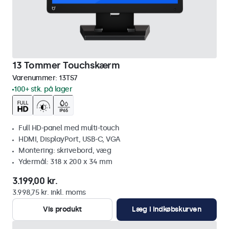
13 Tommer Touchskærm
Varenummer:
13TS7
100+ stk. på lager
Full HD-panel med multi-touch
HDMI, DisplayPort, USB-C, VGA
Montering: skrivebord, væg
Ydermål: 318 x 200 x 34 mm
3.199,00 kr.
3.998,75 kr. inkl. moms
Vis produkt
Læg i indkøbskurven