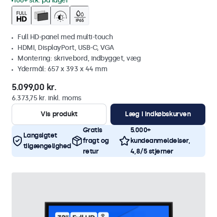
100+ stk. på lager
Full HD-panel med multi-touch
HDMI, DisplayPort, USB-C, VGA
Montering: skrivebord, indbygget, væg
Ydermål: 657 x 393 x 44 mm
5.099,00 kr.
6.373,75 kr. inkl. moms
Vis produkt
Læg i indkøbskurven
Gratis
5.000+
Langsigtet
fragt og
kundeanmeldelser,
tilgængelighed
retur
4,8/5 stjerner