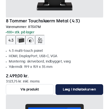
8 Tommer Touchskærm Metal (4:3)
Varenummer:
8TSV7M
100+ stk. på lager
4:3 multi-touch panel
HDMI, DisplayPort, USB-C, VGA
Montering: skrivebord, indbygget, væg
Ydermål: 199 x 159 x 35 mm
2.499,00 kr.
3.123,75 kr. inkl. moms
Vis produkt
Læg i indkøbskurven