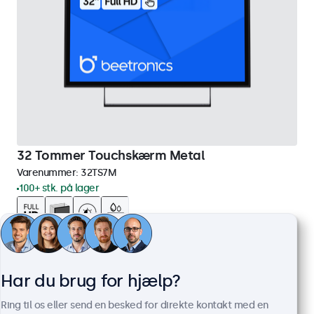
32 Tommer Touchskærm Metal
Varenummer:
32TS7M
100+ stk. på lager
Full HD-panel med multi-touch
HDMI, DisplayPort, USB-C, VGA
Montering: skrivebord, indbygget, væg
Har du brug for hjælp?
Ydermål: 745 x 440 x 46 mm
Ring til os eller send en besked for direkte kontakt med en