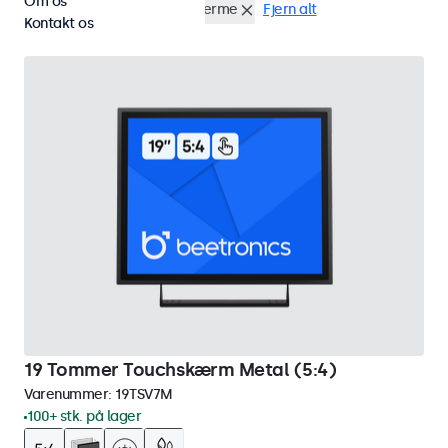
Om os
Væg
19 tommer touchskærme
Fjern alt
Kontakt os
19 Tommer Touchskærm Metal (5:4)
Varenummer:
19TSV7M
100+ stk. på lager