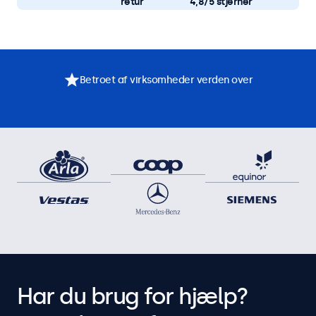
retur
4,8/5 stjerner
Betroet af virksomheder verden over
Har du brug for hjælp?