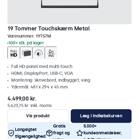
19 Tommer Touchskærm Metal
Varenummer:
19TS7M
100+ stk. på lager
Full HD-panel med multi-touch
HDMI, DisplayPort, USB-C, VGA
Montering: skrivebord, indbygget, væg
Ydermål: 481 x 294 x 45 mm
4.499,00 kr.
5.623,75 kr. inkl. moms
Vis produkt
Læg i indkøbskurven
Gratis
5.000+
Langsigtet
fragt og
kundeanmeldelser,
tilgængelighed