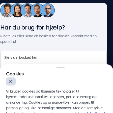
Kundeservice
Har du brug for hjælp?
Om Beetronics
Ring til os eller send en besked for direkte kontakt med en
specialist.
Beetronics
Cookies
Herstedøstervej 27-29, unit A, 2620 Albertslund, Danmark
4.8/5 bedømt af 5000+ virksomheder
Vi bruger cookies og lignende teknologier til
Dansk
hjemmesidefunktionalitet, analyser, personalisering og
annoncering. Cookies og annonce-ID’er kan bruges til
Send
personlige og ikke-personlige annoncer. Med dit samtykke