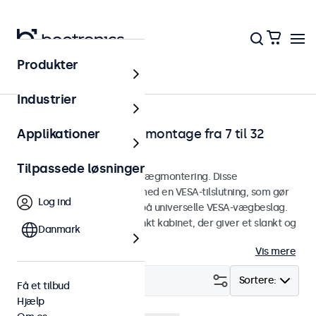
Produkter
Hjem
Industrier
Touchskærme til vægmontage fra 7 til 32
Applikationer
tommer
Tilpassede løsninger
Touchskærme designet til vægmontering. Disse
touchskærme er udstyret med en VESA-tilslutning, som gør
Log ind
det nemt at montere dem på universelle VESA-vægbeslag.
Touchskærmene har et slankt kabinet, der giver et slankt og
Danmark
fladt finish.
Vis mere
Filter (
2
)
Sortere:
Få et tilbud
Hjælp