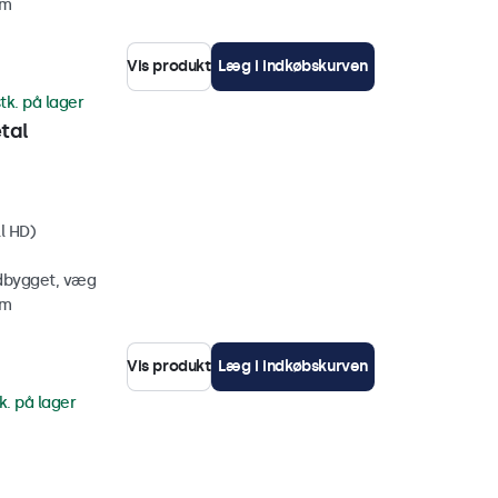
mm
Vis produkt
Læg i indkøbskurven
tk. på lager
tal
l HD)
ndbygget, væg
mm
Vis produkt
Læg i indkøbskurven
k. på lager