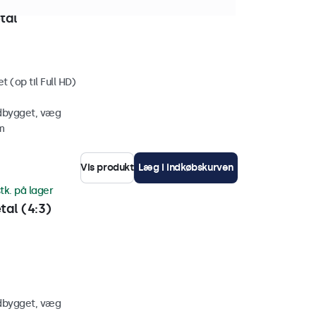
tk. på lager
tal
 (op til Full HD)
ndbygget, væg
m
Vis produkt
Læg i indkøbskurven
tk. på lager
al (4:3)
ndbygget, væg