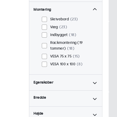
Montering
Skrivebord
23
Væg
23
Indbygget
18
Rackmontering (19
tommer)
18
VESA 75 x 75
15
VESA 100 x 100
8
Egenskaber
4:3 / 5:4
6
Bredde
9-36 Volt
23
Dæmpbar
23
Højde
USB Mediespiller
23