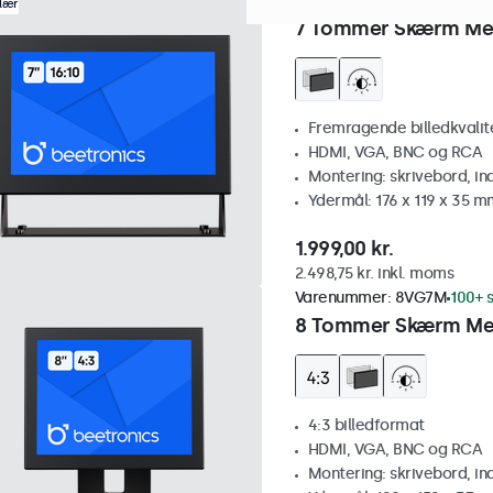
Varenummer:
7HD7M
100+ s
lær
7 Tommer Skærm Me
Fremragende billedkvalitet
HDMI, VGA, BNC og RCA
Montering: skrivebord, i
Ydermål: 176 x 119 x 35 m
1.999,00 kr.
2.498,75 kr. inkl. moms
Varenummer:
8VG7M
100+ s
8 Tommer Skærm Met
4:3 billedformat
HDMI, VGA, BNC og RCA
Montering: skrivebord, i