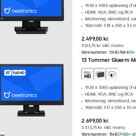
1920 x 1080 opløsning (Fu
HDMI, VGA, BNC og RCA
Montering: skrivebord, v
Ydermål: 318 x 200 x 33
2.499,00 kr.
3.123,75 kr. inkl. moms
Varenummer:
13HD7M
100+ 
13 Tommer Skærm M
1920 x 1080 opløsning (Fu
HDMI, VGA, BNC og RCA
Montering: skrivebord, i
Ydermål: 317 x 200 x 35 
2.699,00 kr.
3.373,75 kr. inkl. moms
Varenummer:
15HD7
100+ st
lær