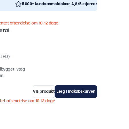
5.000+ kundeanmeldelser, 4,8/5 stjerner
entet afsendelse om 10-12 dage
etal
ll HD)
ndbygget, væg
mm
Vis produkt
Læg i indkøbskurven
tet afsendelse om 10-12 dage