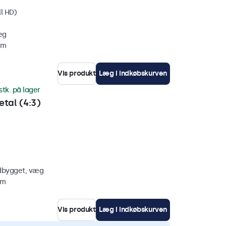
ll HD)
æg
mm
Vis produkt
Læg i indkøbskurven
stk. på lager
tal (4:3)
ndbygget, væg
mm
Vis produkt
Læg i indkøbskurven