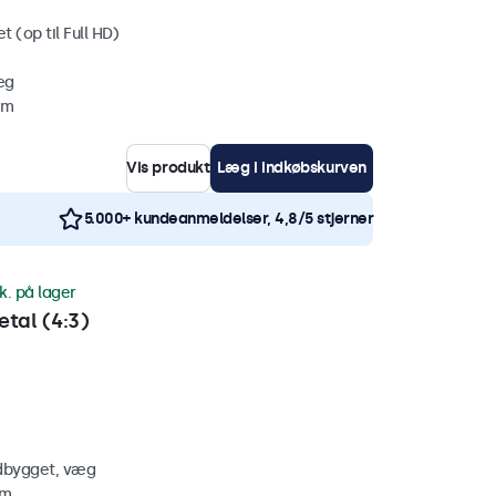
 (op til Full HD)
æg
mm
Vis produkt
Læg i indkøbskurven
5.000+ kundeanmeldelser, 4,8/5 stjerner
k. på lager
tal (4:3)
ndbygget, væg
mm