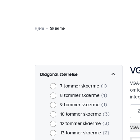
Hjem
Skærme
VG
Diagonal størrelse
VGA-
7 tommer skaerme
1
omfa
8 tommer skaerme
1
inte
9 tommer skaerme
1
10 tommer skaerme
3
12 tommer skaerme
3
VGA
13 tommer skaerme
2