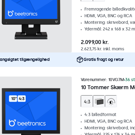
Fremragende billedkvalitet
HDMI, VGA, BNC og RCA
Montering: skrivebord, v
Ydermål: 242 x 168 x 32 
2.099,00 kr.
2.623,75 kr. inkl. moms
angsigtet tilgængelighed
Gratis fragt og retur
Varenummer:
10VG7M
36 st
10 Tommer Skærm Me
4:3 billedformat
HDMI, VGA, BNC og RCA
Montering: skrivebord, i
Ydermål: 225 x 176 x 34 