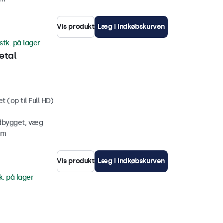
Vis produkt
Læg i indkøbskurven
stk. på lager
etal
 (op til Full HD)
ndbygget, væg
mm
Vis produkt
Læg i indkøbskurven
k. på lager