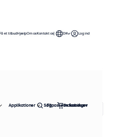
Få et tilbud
Hjælp
Om os
Kontakt os
DK
Log ind
Vores VGA-skærme tilbyder
, hvilket gør dem nemme at
Applikationer
Søg
Tilpassede løsninger
Indkøbskurv
Sorter efter:
Popularitet