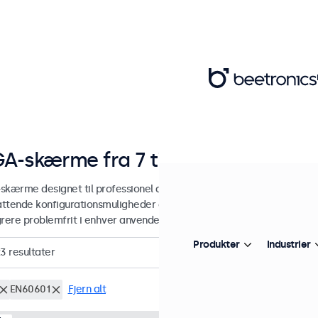
A-skærme fra 7 til 32 tommer
skærme designet til professionel anvendelse og kontinuerlig brug. 
ttende konfigurationsmuligheder og alsidige monteringsmuligheder
grere problemfrit i enhver anvendelsesform og ethvert miljø.
Produkter
Industrier
23
resultater
EN60601
Fjern alt