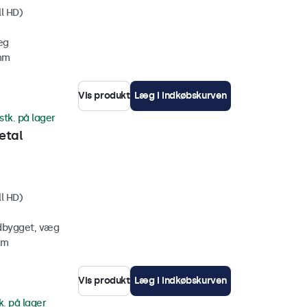
ll HD)
æg
 mm
Vis produkt
Læg i indkøbskurven
stk. på lager
etal
ll HD)
ndbygget, væg
mm
Vis produkt
Læg i indkøbskurven
k. på lager