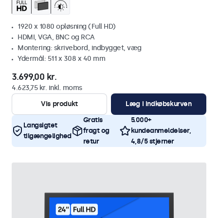
1920 x 1080 opløsning (Full HD)
HDMI, VGA, BNC og RCA
Montering: skrivebord, indbygget, væg
Ydermål: 511 x 308 x 40 mm
3.699,00 kr.
4.623,75 kr. inkl. moms
Vis produkt
Læg i indkøbskurven
Gratis
5.000+
Langsigtet
fragt og
kundeanmeldelser,
tilgængelighed
retur
4,8/5 stjerner