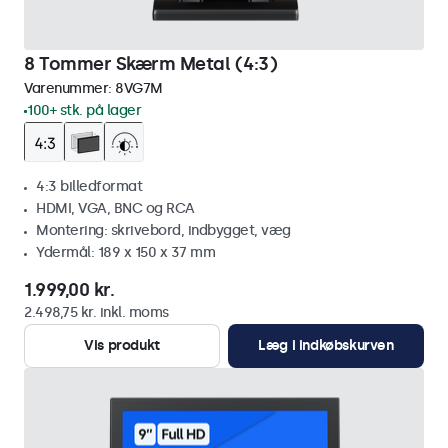
8 Tommer Skærm Metal (4:3)
Varenummer:
8VG7M
100+ stk. på lager
4:3 billedformat
HDMI, VGA, BNC og RCA
Montering: skrivebord, indbygget, væg
Ydermål: 189 x 150 x 37 mm
1.999,00 kr.
2.498,75 kr. inkl. moms
Vis produkt
Læg i indkøbskurven