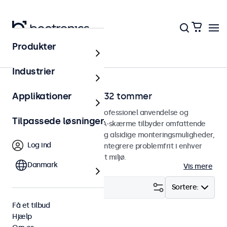
Produkter
Hjem
Industrier
VGA-skærme fra 7 til 32 tommer
Applikationer
VGA-skærme designet til professionel anvendelse og
Tilpassede løsninger
kontinuerlig brug. Vores VGA-skærme tilbyder omfattende
konfigurationsmuligheder og alsidige monteringsmuligheder,
Log ind
hvilket gør dem nemme at integrere problemfrit i enhver
anvendelsesform og ethvert miljø.
Danmark
Vis mere
Filter (
22
)
Sortere:
Få et tilbud
Hjælp
VGA
DNV
Fjern alt