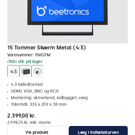
15 Tommer Skærm Metal (4:3)
Varenummer:
15VG7M
100+ stk. på lager
4:3 billedformat
HDMI, VGA, BNC og RCA
Montering: skrivebord, indbygget, væg
Ydermål: 335 x 259 x 38 mm
2.399,00 kr.
2.998,75 kr. inkl. moms
Vis produkt
Læg i indkøbskurven