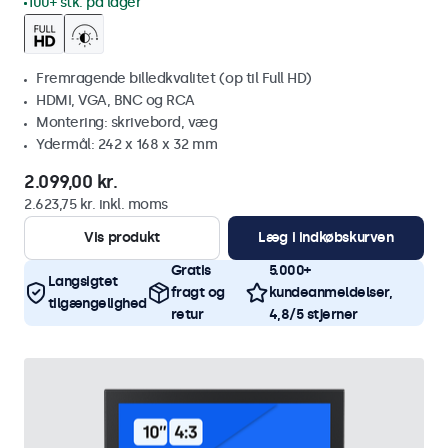
100+ stk. på lager
Fremragende billedkvalitet (op til Full HD)
HDMI, VGA, BNC og RCA
Montering: skrivebord, væg
Ydermål: 242 x 168 x 32 mm
2.099,00 kr.
2.623,75 kr. inkl. moms
Vis produkt
Læg i indkøbskurven
Gratis
5.000+
Langsigtet
fragt og
kundeanmeldelser,
tilgængelighed
retur
4,8/5 stjerner