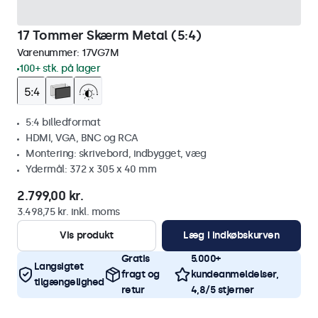
17 Tommer Skærm Metal (5:4)
Varenummer:
17VG7M
100+ stk. på lager
5:4 billedformat
HDMI, VGA, BNC og RCA
Montering: skrivebord, indbygget, væg
Ydermål: 372 x 305 x 40 mm
2.799,00 kr.
3.498,75 kr. inkl. moms
Vis produkt
Læg i indkøbskurven
Gratis
5.000+
Langsigtet
fragt og
kundeanmeldelser,
tilgængelighed
retur
4,8/5 stjerner