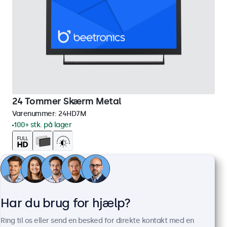
24 Tommer Skærm Metal
Varenummer:
24HD7M
100+ stk. på lager
1920 x 1080 opløsning (Full HD)
HDMI, VGA, BNC og RCA
Montering: skrivebord, indbygget, væg
Ydermål: 560 x 337 x 41 mm
Har du brug for hjælp?
3.849,00 kr.
Ring til os eller send en besked for direkte kontakt med en