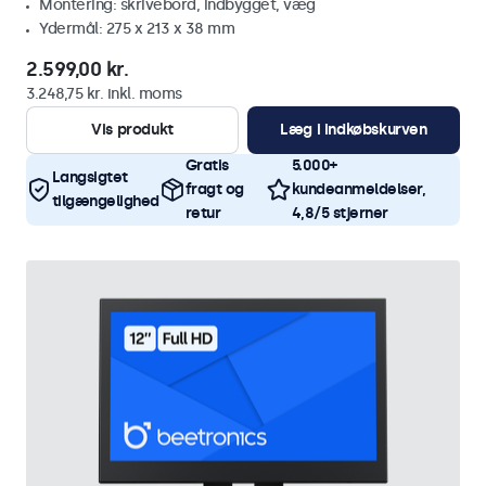
Montering: skrivebord, indbygget, væg
Ydermål: 275 x 213 x 38 mm
2.599,00 kr.
3.248,75 kr. inkl. moms
Vis produkt
Læg i indkøbskurven
Gratis
5.000+
Langsigtet
fragt og
kundeanmeldelser,
tilgængelighed
retur
4,8/5 stjerner