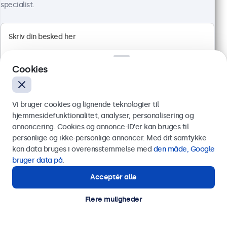
4.811,25 kr. inkl. moms
specialist.
Vis produkt
Læg i indkøbskurven
Cookies
Vi bruger cookies og lignende teknologier til
hjemmesidefunktionalitet, analyser, personalisering og
annoncering. Cookies og annonce-ID’er kan bruges til
Send
personlige og ikke-personlige annoncer. Med dit samtykke
kan data bruges i overensstemmelse med
den måde, Google
Eller ring til os på
89 88 42 29
bruger data på
.
Acceptér alle
Har du brug for hjælp?
27 Tommer Skærm Metal
Kontakt vores specialister.
Flere muligheder
Varenummer:
27HD7M
100+ stk. på lager