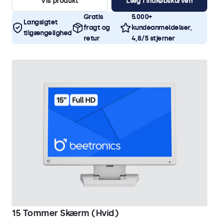
Vis produkt
Læg i indkøbskurven
Gratis
5.000+
Langsigtet
fragt og
kundeanmeldelser,
tilgængelighed
retur
4,8/5 stjerner
15 Tommer Skærm (Hvid)