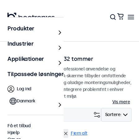
Produkter
Hjem
Industrier
VGA-skærme fra 7 til 32 tommer
Applikationer
VGA-skærme designet til professionel anvendelse og
Tilpassede løsninger
kontinuerlig brug. Vores VGA-skærme tilbyder omfattende
konfigurationsmuligheder og alsidige monteringsmuligheder,
Log ind
hvilket gør dem nemme at integrere problemfrit i enhver
anvendelsesform og ethvert miljø.
Danmark
Vis mere
Filter (
1
)
Sortere:
Få et tilbud
Hjælp
VGA
27 tommer skaerme
Fjern alt