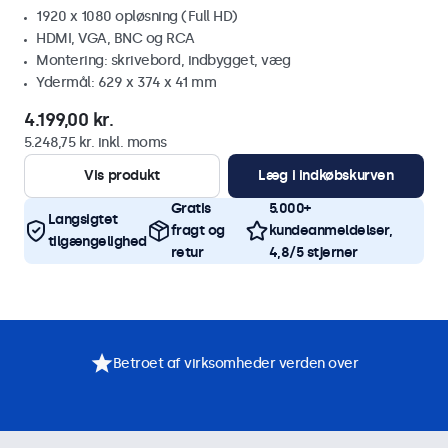
1920 x 1080 opløsning (Full HD)
HDMI, VGA, BNC og RCA
Montering: skrivebord, indbygget, væg
Ydermål: 629 x 374 x 41 mm
4.199,00 kr.
5.248,75 kr. inkl. moms
Vis produkt
Læg i indkøbskurven
Gratis
5.000+
Langsigtet
fragt og
kundeanmeldelser,
tilgængelighed
retur
4,8/5 stjerner
Betroet af virksomheder verden over