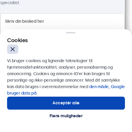
4.811,25 kr. inkl. moms
specialist.
Vis produkt
Læg i indkøbskurven
Cookies
Vi bruger cookies og lignende teknologier til
hjemmesidefunktionalitet, analyser, personalisering og
annoncering. Cookies og annonce-ID’er kan bruges til
Send
personlige og ikke-personlige annoncer. Med dit samtykke
kan data bruges i overensstemmelse med
den måde, Google
Eller ring til os på
89 88 42 29
bruger data på
.
Acceptér alle
Har du brug for hjælp?
27 Tommer Skærm Metal
Kontakt vores specialister.
Flere muligheder
Varenummer:
27HD7M
100+ stk. på lager