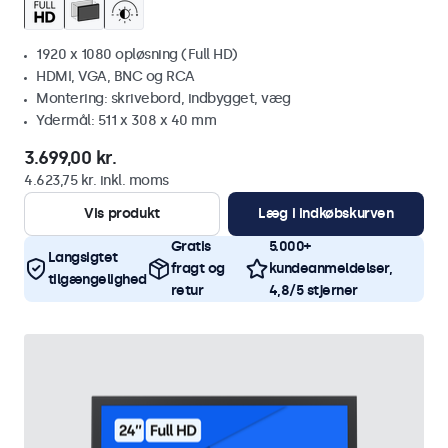
1920 x 1080 opløsning (Full HD)
HDMI, VGA, BNC og RCA
Montering: skrivebord, indbygget, væg
Ydermål: 511 x 308 x 40 mm
3.699,00 kr.
4.623,75 kr. inkl. moms
Vis produkt
Læg i indkøbskurven
Gratis
5.000+
Langsigtet
fragt og
kundeanmeldelser,
tilgængelighed
retur
4,8/5 stjerner