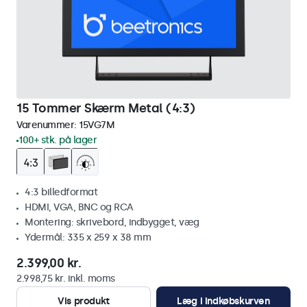
15 Tommer Skærm Metal (4:3)
Varenummer:
15VG7M
100+ stk. på lager
4:3 billedformat
HDMI, VGA, BNC og RCA
Montering: skrivebord, indbygget, væg
Ydermål: 335 x 259 x 38 mm
2.399,00 kr.
2.998,75 kr. inkl. moms
Vis produkt
Læg i indkøbskurven