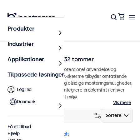
Produkter
Hjem
Industrier
VGA-skærme fra 7 til 32 tommer
Applikationer
VGA-skærme designet til professionel anvendelse og
Tilpassede løsninger
kontinuerlig brug. Vores VGA-skærme tilbyder omfattende
konfigurationsmuligheder og alsidige monteringsmuligheder,
Log ind
hvilket gør dem nemme at integrere problemfrit i enhver
anvendelsesform og ethvert miljø.
Danmark
Vis mere
Filter (
23
)
Sortere:
Få et tilbud
Hjælp
VGA
Skrivebord
Fjern alt