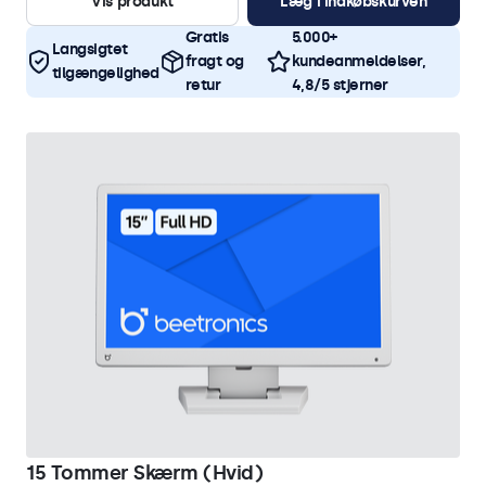
Vis produkt
Læg i indkøbskurven
Gratis
5.000+
Langsigtet
fragt og
kundeanmeldelser,
tilgængelighed
retur
4,8/5 stjerner
15 Tommer Skærm (Hvid)