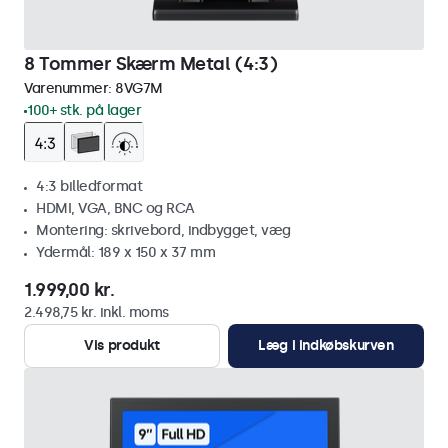
8 Tommer Skærm Metal (4:3)
Varenummer:
8VG7M
100+ stk. på lager
4:3 billedformat
HDMI, VGA, BNC og RCA
Montering: skrivebord, indbygget, væg
Ydermål: 189 x 150 x 37 mm
1.999,00 kr.
2.498,75 kr. inkl. moms
Vis produkt
Læg i indkøbskurven