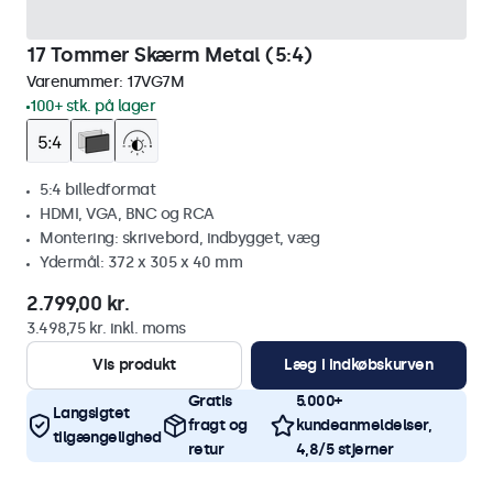
17 Tommer Skærm Metal (5:4)
Varenummer:
17VG7M
100+ stk. på lager
5:4 billedformat
HDMI, VGA, BNC og RCA
Montering: skrivebord, indbygget, væg
Ydermål: 372 x 305 x 40 mm
2.799,00 kr.
3.498,75 kr. inkl. moms
Vis produkt
Læg i indkøbskurven
Gratis
5.000+
Langsigtet
fragt og
kundeanmeldelser,
tilgængelighed
retur
4,8/5 stjerner