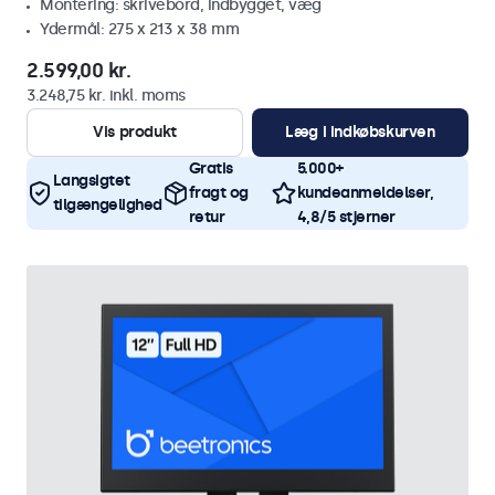
Montering: skrivebord, indbygget, væg
Ydermål: 275 x 213 x 38 mm
2.599,00 kr.
3.248,75 kr. inkl. moms
Vis produkt
Læg i indkøbskurven
Gratis
5.000+
Langsigtet
fragt og
kundeanmeldelser,
tilgængelighed
retur
4,8/5 stjerner