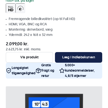
100+ stk. på lager
Fremragende billedkvalitet (op til Full HD)
HDMI, VGA, BNC og RCA
Montering: skrivebord, væg
Ydermål: 242 x 168 x 32 mm
2.099,00 kr.
2.623,75 kr. inkl. moms
Vis produkt
Læg i indkøbskurven
Gratis
5.000+
Langsigtet
fragt og
kundeanmeldelser,
tilgængelighed
retur
4,8/5 stjerner