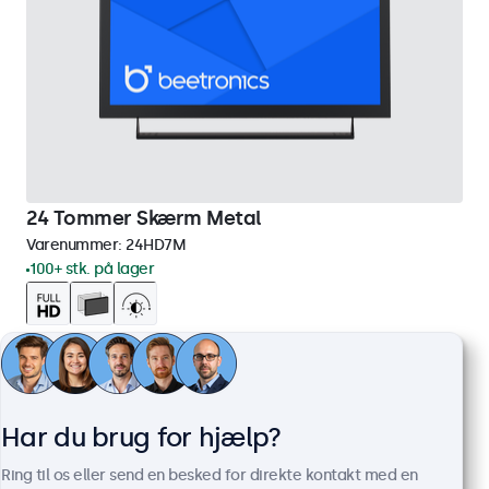
24 Tommer Skærm Metal
Varenummer:
24HD7M
100+ stk. på lager
1920 x 1080 opløsning (Full HD)
HDMI, VGA, BNC og RCA
Montering: skrivebord, indbygget, væg
Ydermål: 560 x 337 x 41 mm
Har du brug for hjælp?
3.849,00 kr.
Ring til os eller send en besked for direkte kontakt med en