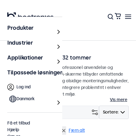
Produkter
Hjem
Industrier
VGA-skærme fra 7 til 32 tommer
Applikationer
VGA-skærme designet til professionel anvendelse og
Tilpassede løsninger
kontinuerlig brug. Vores VGA-skærme tilbyder omfattende
konfigurationsmuligheder og alsidige monteringsmuligheder,
Log ind
hvilket gør dem nemme at integrere problemfrit i enhver
anvendelsesform og ethvert miljø.
Danmark
Vis mere
Filter (
3
)
Sortere:
Få et tilbud
Hjælp
VGA
12 tommer skaerme
Fjern alt