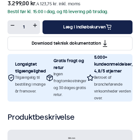
3.299,00 kr.
4.123,75 kr. inkl. moms
Bestil før kl. 15:00 i dag, og få levering på tirsdag.
Læg i indkøbskurven
Download teknisk dokumentation
5.000+
Gratis fragt og
Langsigtet
kundeanmeldelser,
retur
tilgængelighed
4,8/5 stjerner
Ingen
Tilgængelig til
Betroet af
fragtomkostninger
bestilling i mange
brancheførende
og 30 dages gratis
år fremover.
virksomheder verden
retur.
over.
Produktbeskrivelse