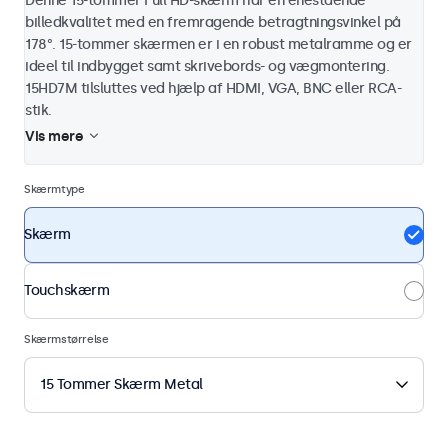
Denne 15-tommer Full HD-skærm har en enestående
billedkvalitet med en fremragende betragtningsvinkel på
178°. 15-tommer skærmen er i en robust metalramme og er
ideel til indbygget samt skrivebords- og vægmontering.
15HD7M tilsluttes ved hjælp af HDMI, VGA, BNC eller RCA-
stik.
Vis mere
Skærmtype
Skærm
Touchskærm
Skærmstørrelse
15 Tommer Skærm Metal