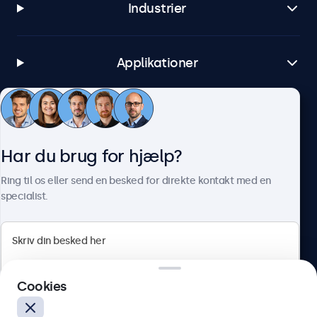
1x indbygget USB-medieafspiller
Industrier
AUX indgang (3,5mm)
1x
Applikationer
AUX udgang (3,5mm)
1x
Kundeservice
Mekanisk
Har du brug for hjælp?
Skærmmål (uden stativ)
Om Beetronics
384 x 239 x 38 mm
Ring til os eller send en besked for direkte kontakt med en
specialist.
Billedestørrelse
345 x 195 mm
Vægt
Beetronics
2400 gram (3200 gram med stand)
Cookies
Farve
Herstedøstervej 27-29, unit A, 2620 Albertslund, Danmark
Sort