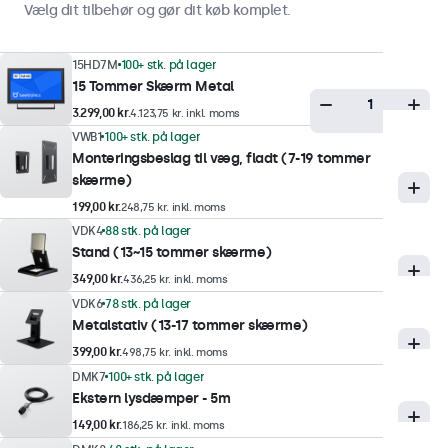
Vælg dit tilbehør og gør dit køb komplet.
Display-ydeevne
15HD7M
100+ stk. på lager
Maksimal lysstyrke
15 Tommer Skærm Metal
300 nits (typisk)
3.299,00 kr.
4.123,75 kr. inkl. moms
Minimum lysstyrke
VWB1
100+ stk. på lager
Monteringsbeslag til væg, fladt (7-19 tommer
1 nit
skærme)
Kontrast
199,00 kr.
248,75 kr. inkl. moms
700:1
VDK4
88 stk. på lager
Stand (13~15 tommer skærme)
Betragtningsvinkel
178° Horisontal, 178° vertikal
349,00 kr.
436,25 kr. inkl. moms
VDK6
78 stk. på lager
Responstid
Metalstativ (13-17 tommer skærme)
10 ms
399,00 kr.
498,75 kr. inkl. moms
Understøttede opløsninger
DMK7
100+ stk. på lager
Ekstern lysdæmper - 5m
1920 x 1080 (max), 640 x 480 (min)
149,00 kr.
186,25 kr. inkl. moms
System