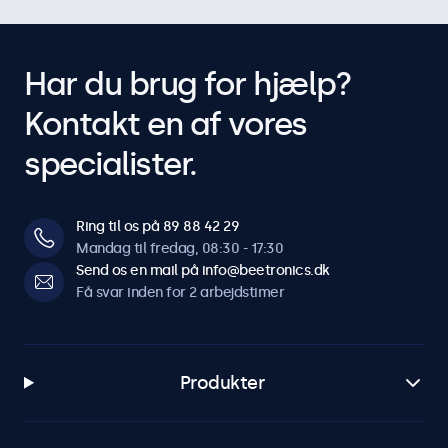
dæmper.
Spejling
Teleprompter-kompatibel. Billedet kan spejles horisontalt og
Har du brug for hjælp?
vertikalt.
Kontakt en af vores
Tilslutninger
specialister.
HDMI
1x
Ring til os på 89 88 42 29
Mandag til fredag, 08:30 - 17:30
VGA
Send os en mail på info@beetronics.dk
1x
Få svar inden for 2 arbejdstimer
BNC (CVBS)
1x
RCA (video)
Produkter
1x
USB-A