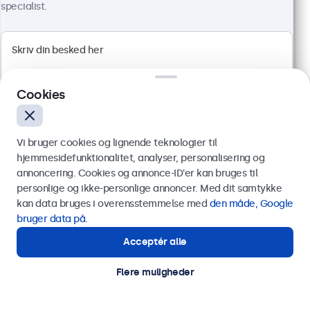
4.811,25 kr. inkl. moms
specialist.
Vis produkt
Læg i indkøbskurven
Cookies
Vi bruger cookies og lignende teknologier til
hjemmesidefunktionalitet, analyser, personalisering og
annoncering. Cookies og annonce-ID’er kan bruges til
Send
personlige og ikke-personlige annoncer. Med dit samtykke
kan data bruges i overensstemmelse med
den måde, Google
Eller ring til os på
89 88 42 29
bruger data på
.
Acceptér alle
Har du brug for hjælp?
27 Tommer Skærm Metal
Kontakt vores specialister.
Flere muligheder
Varenummer:
27HD7M
100+ stk. på lager