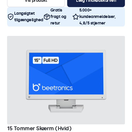
Vis produkt
Læg i indkøbskurven
Gratis
5.000+
Langsigtet
fragt og
kundeanmeldelser,
tilgængelighed
retur
4,8/5 stjerner
15 Tommer Skærm (Hvid)