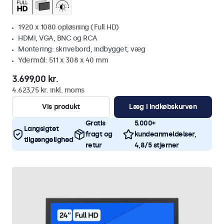
1920 x 1080 opløsning (Full HD)
HDMI, VGA, BNC og RCA
Montering: skrivebord, indbygget, væg
Ydermål: 511 x 308 x 40 mm
3.699,00 kr.
4.623,75 kr. inkl. moms
Vis produkt
Læg i indkøbskurven
Gratis
5.000+
Langsigtet
fragt og
kundeanmeldelser,
tilgængelighed
retur
4,8/5 stjerner