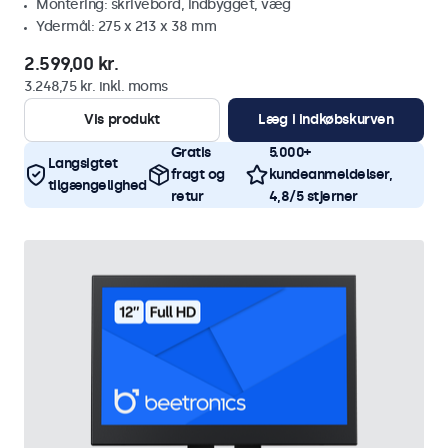
Montering: skrivebord, indbygget, væg
Ydermål: 275 x 213 x 38 mm
2.599,00 kr.
3.248,75 kr. inkl. moms
Vis produkt
Læg i indkøbskurven
Gratis
5.000+
Langsigtet
fragt og
kundeanmeldelser,
tilgængelighed
retur
4,8/5 stjerner