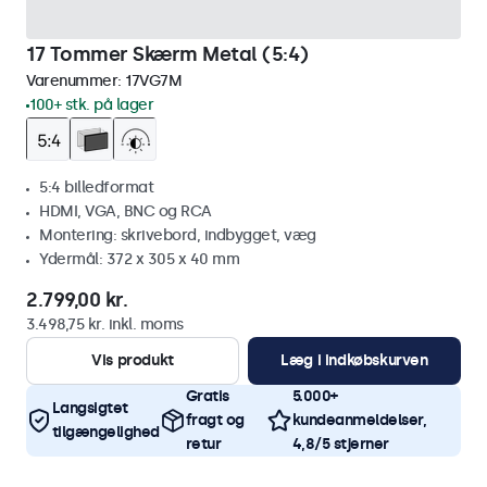
17 Tommer Skærm Metal (5:4)
Varenummer:
17VG7M
100+ stk. på lager
5:4 billedformat
HDMI, VGA, BNC og RCA
Montering: skrivebord, indbygget, væg
Ydermål: 372 x 305 x 40 mm
2.799,00 kr.
3.498,75 kr. inkl. moms
Vis produkt
Læg i indkøbskurven
Gratis
5.000+
Langsigtet
fragt og
kundeanmeldelser,
tilgængelighed
retur
4,8/5 stjerner