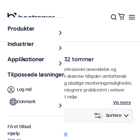
Produkter
Hjem
Industrier
VGA-skærme fra 7 til 32 tommer
Applikationer
VGA-skærme designet til professionel anvendelse og
Tilpassede løsninger
kontinuerlig brug. Vores VGA-skærme tilbyder omfattende
konfigurationsmuligheder og alsidige monteringsmuligheder,
Log ind
hvilket gør dem nemme at integrere problemfrit i enhver
anvendelsesform og ethvert miljø.
Danmark
Vis mere
Filter (
23
)
Sortere:
Få et tilbud
Hjælp
VGA
Dæmpbar
Fjern alt