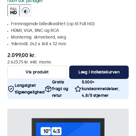
100+ stk. på lager
Fremragende billedkvalitet (op til Full HD)
HDMI, VGA, BNC og RCA
Montering: skrivebord, væg
Ydermål: 242 x 168 x 32 mm
2.099,00 kr.
2.623,75 kr. inkl. moms
Vis produkt
Læg i indkøbskurven
Gratis
5.000+
Langsigtet
fragt og
kundeanmeldelser,
tilgængelighed
retur
4,8/5 stjerner