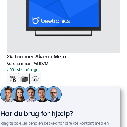
24 Tommer Skærm Metal
Varenummer:
24HD7M
100+ stk. på lager
1920 x 1080 opløsning (Full HD)
HDMI, VGA, BNC og RCA
Montering: skrivebord, indbygget, væg
Ydermål: 560 x 337 x 41 mm
Har du brug for hjælp?
3.849,00 kr.
Ring til os eller send en besked for direkte kontakt med en