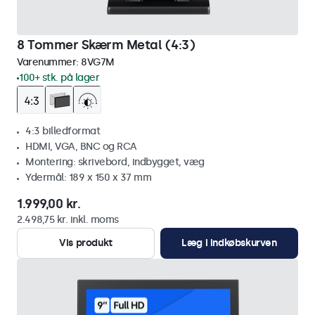
8 Tommer Skærm Metal (4:3)
Varenummer:
8VG7M
100+ stk. på lager
4:3 billedformat
HDMI, VGA, BNC og RCA
Montering: skrivebord, indbygget, væg
Ydermål: 189 x 150 x 37 mm
1.999,00 kr.
2.498,75 kr. inkl. moms
Vis produkt
Læg i indkøbskurven