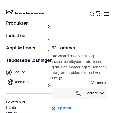
Produkter
Hjem
Industrier
VGA-skærme fra 7 til 32 tommer
Applikationer
VGA-skærme designet til professionel anvendelse og
Tilpassede løsninger
kontinuerlig brug. Vores VGA-skærme tilbyder omfattende
konfigurationsmuligheder og alsidige monteringsmuligheder,
Log ind
hvilket gør dem nemme at integrere problemfrit i enhver
anvendelsesform og ethvert miljø.
Danmark
Vis mere
Filter (
1
)
Sortere:
Få et tilbud
Hjælp
VGA
24 tommer skaerme
Fjern alt