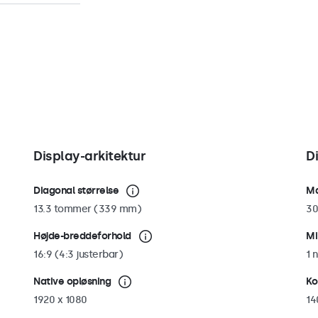
helt fladt.
 kan fastgøres og
du at bruge 75 mm
kan skærmen nemt
 liggende og
Display-arkitektur
D
Diagonal størrelse
Ma
13.3 tommer (339 mm)
30
Højde-breddeforhold
Mi
16:9 (4:3 justerbar)
1 n
Native opløsning
Ko
1920 x 1080
14