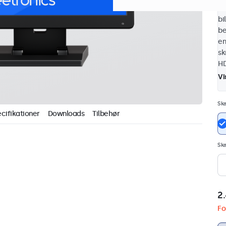
De
bi
be
en
sk
HD
Vi
Sk
cifikationer
Downloads
Tilbehør
Sk
2.
Fo