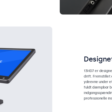
Designet
13HD7 er designet
drift. Fremstille
ydeevne under et
fuldt dæmpbar ba
indgangsspænding
professionelle ins