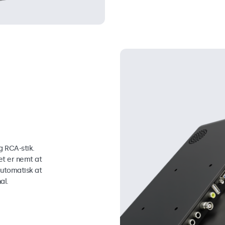
g RCA-stik.
t er nemt at
automatisk at
al.