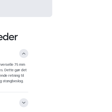
eder
iverselle 75 mm
s. Dette gør det
nde retning til
g stangbeslag.