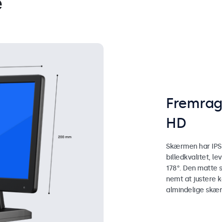
e
Fremrage
HD
Skærmen har IPS-
billedkvalitet, 
178°. Den matte
nemt at justere k
almindelige skær