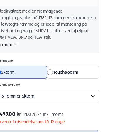
nne 13-tommer Full HD-skærm har en enestående
lledkvalitet med en fremragende
tragtningsvinkel på 178°. 13-tommer skærmen er i
 letvægts ramme og er ideel til montering på
rivebord og væg. 13HD7 tilsluttes ved hjælp af
MI, VGA, BNC og RCA-stik.
s mere
ærmtype
Skærm
Touchskærm
ærmstørrelse
13 Tommer Skærm
499,00 kr.
3.123,75 kr. inkl. moms
rventet afsendelse om 10-12 dage