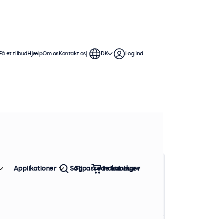
Få et tilbud
Hjælp
Om os
Kontakt os
DK
Log ind
renummer: 13HD7
rventet afsendelse om 10-12 dage
3 Tommer Skærm
oduktinformation
Applikationer
Søg
Tilpassede løsninger
Indkøbskurv
1920 x 1080 opløsning (Full HD)
HDMI, VGA, BNC og RCA
Montering: skrivebord, væg
Ydermål: 318 x 200 x 33 mm