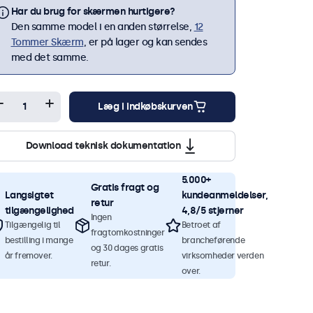
Har du brug for skærmen hurtigere?
Den samme model i en anden størrelse,
12
Tommer Skærm
, er på lager og kan sendes
med det samme.
Læg i indkøbskurven
Download teknisk dokumentation
5.000+
Gratis fragt og
Langsigtet
kundeanmeldelser,
retur
tilgængelighed
4,8/5 stjerner
Ingen
Tilgængelig til
Betroet af
fragtomkostninger
bestilling i mange
brancheførende
og 30 dages gratis
år fremover.
virksomheder verden
retur.
over.