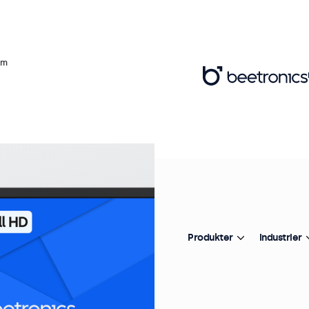
rm
Va
Fo
1
Pr
Produkter
Industrier