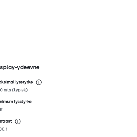
isplay-ydeevne
ksimal lysstyrke
0 nits (typisk)
nimum lysstyrke
it
ntrast
00:1