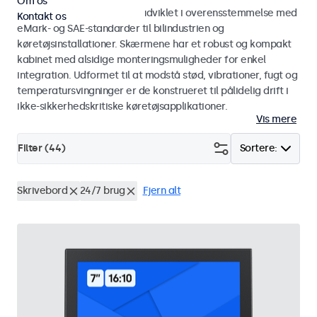
Om os
Skærme og touchskærme udviklet i overensstemmelse med
Kontakt os
eMark- og SAE-standarder til bilindustrien og
køretøjsinstallationer. Skærmene har et robust og kompakt
kabinet med alsidige monteringsmuligheder for enkel
integration. Udformet til at modstå stød, vibrationer, fugt og
temperatursvingninger er de konstrueret til pålidelig drift i
ikke-sikkerhedskritiske køretøjsapplikationer.
Vis mere
Filter (
44
)
Sortere:
Skrivebord
24/7 brug
Fjern alt