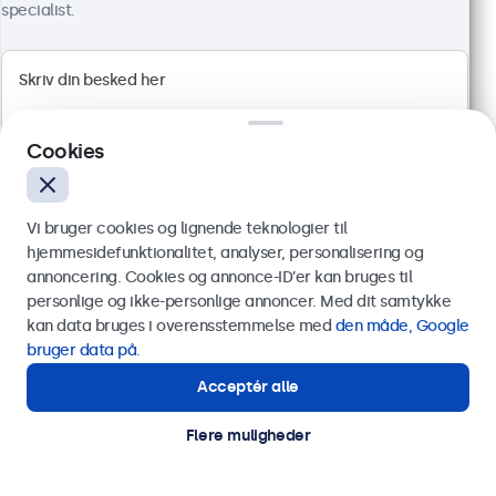
specialist.
24 Tommer Skærm Metal
Varenummer:
24HD7M
100+ stk. på lager
Cookies
1920 x 1080 opløsning (Full HD)
HDMI, VGA, BNC og RCA
Vi bruger cookies og lignende teknologier til
Montering: skrivebord, indbygget, væg
hjemmesidefunktionalitet, analyser, personalisering og
Ydermål: 560 x 337 x 41 mm
annoncering. Cookies og annonce-ID’er kan bruges til
3.849,00 kr.
Send
personlige og ikke-personlige annoncer. Med dit samtykke
4.811,25 kr. inkl. moms
kan data bruges i overensstemmelse med
den måde, Google
Eller ring til os på
89 88 42 29
bruger data på
.
Vis produkt
Læg i indkøbskurven
Acceptér alle
Har du brug for hjælp?
Kontakt vores specialister.
Flere muligheder