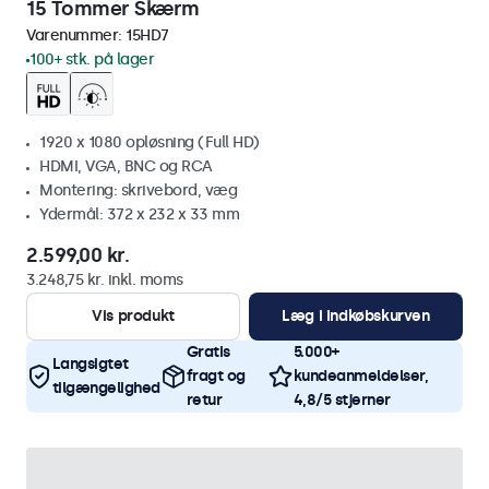
15 Tommer Skærm
Varenummer:
15HD7
100+ stk. på lager
1920 x 1080 opløsning (Full HD)
HDMI, VGA, BNC og RCA
Montering: skrivebord, væg
Ydermål: 372 x 232 x 33 mm
2.599,00 kr.
3.248,75 kr. inkl. moms
Vis produkt
Læg i indkøbskurven
Gratis
5.000+
Langsigtet
fragt og
kundeanmeldelser,
tilgængelighed
retur
4,8/5 stjerner