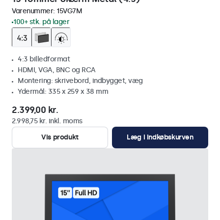
Varenummer:
15VG7M
100+ stk. på lager
4:3 billedformat
HDMI, VGA, BNC og RCA
Montering: skrivebord, indbygget, væg
Ydermål: 335 x 259 x 38 mm
2.399,00 kr.
2.998,75 kr. inkl. moms
Vis produkt
Læg i indkøbskurven