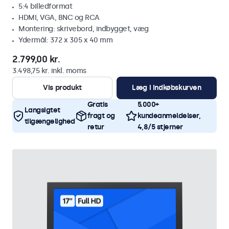
5:4 billedformat
HDMI, VGA, BNC og RCA
Montering: skrivebord, indbygget, væg
Ydermål: 372 x 305 x 40 mm
2.799,00 kr.
3.498,75 kr. inkl. moms
Vis produkt
Læg i indkøbskurven
Gratis
5.000+
Langsigtet
fragt og
kundeanmeldelser,
tilgængelighed
retur
4,8/5 stjerner