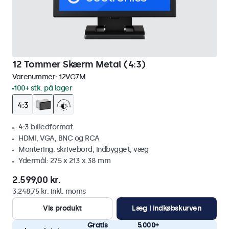
12 Tommer Skærm Metal (4:3)
Varenummer:
12VG7M
100+ stk. på lager
4:3 billedformat
HDMI, VGA, BNC og RCA
Montering: skrivebord, indbygget, væg
Ydermål: 275 x 213 x 38 mm
2.599,00 kr.
3.248,75 kr. inkl. moms
Vis produkt
Læg i indkøbskurven
Gratis
5.000+