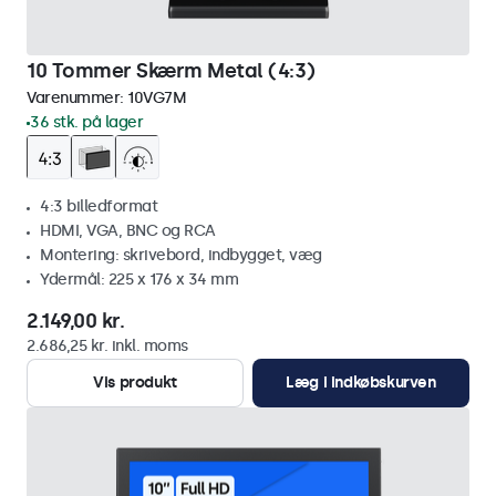
10 Tommer Skærm Metal (4:3)
Varenummer:
10VG7M
36 stk. på lager
4:3 billedformat
HDMI, VGA, BNC og RCA
Montering: skrivebord, indbygget, væg
Ydermål: 225 x 176 x 34 mm
2.149,00 kr.
2.686,25 kr. inkl. moms
Vis produkt
Læg i indkøbskurven