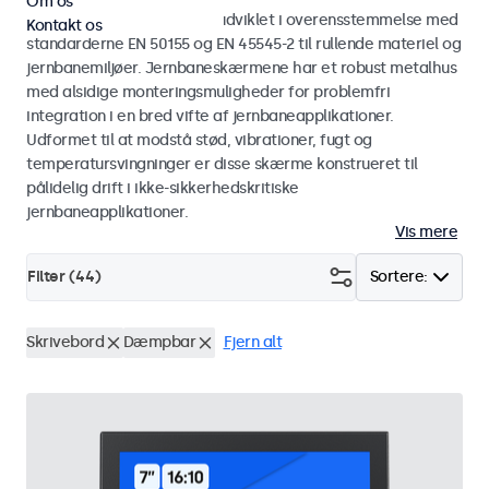
Om os
Skærme og touchskærme udviklet i overensstemmelse med
Kontakt os
standarderne EN 50155 og EN 45545-2 til rullende materiel og
jernbanemiljøer. Jernbaneskærmene har et robust metalhus
med alsidige monteringsmuligheder for problemfri
integration i en bred vifte af jernbaneapplikationer.
Udformet til at modstå stød, vibrationer, fugt og
temperatursvingninger er disse skærme konstrueret til
pålidelig drift i ikke-sikkerhedskritiske
jernbaneapplikationer.
Vis mere
Filter (
44
)
Sortere:
Skrivebord
Dæmpbar
Fjern alt