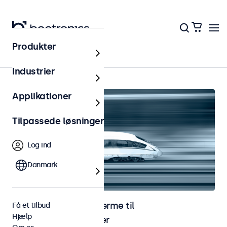
Produkter
Hjem
Industrier
Applikationer
Tilpassede løsninger
Log ind
Danmark
Skærme og touchskærme til
Få et tilbud
Hjælp
jernbaneapplikationer