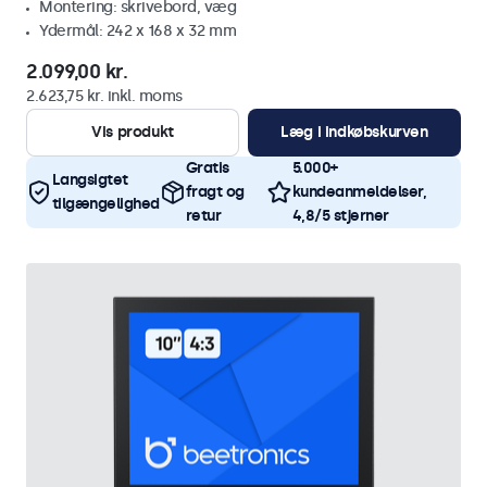
Montering: skrivebord, væg
Ydermål: 242 x 168 x 32 mm
2.099,00 kr.
2.623,75 kr. inkl. moms
Vis produkt
Læg i indkøbskurven
Gratis
5.000+
Langsigtet
fragt og
kundeanmeldelser,
tilgængelighed
retur
4,8/5 stjerner