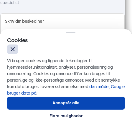
specialist.
24 Tommer Skærm Metal
Varenummer:
24HD7M
100+ stk. på lager
Cookies
Vi bruger cookies og lignende teknologier til
1920 x 1080 opløsning (Full HD)
hjemmesidefunktionalitet, analyser, personalisering og
HDMI, VGA, BNC og RCA
annoncering. Cookies og annonce-ID’er kan bruges til
Montering: skrivebord, indbygget, væg
Send
personlige og ikke-personlige annoncer. Med dit samtykke
Ydermål: 560 x 337 x 41 mm
kan data bruges i overensstemmelse med
den måde, Google
3.849,00 kr.
Eller ring til os på
89 88 42 29
bruger data på
.
4.811,25 kr. inkl. moms
Acceptér alle
Har du brug for hjælp?
Vis produkt
Læg i indkøbskurven
Kontakt vores specialister.
Flere muligheder