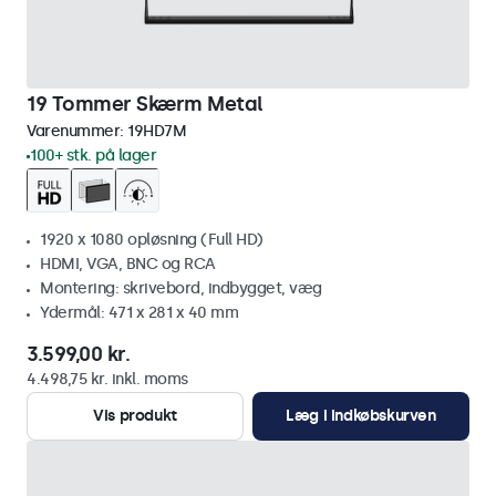
19 Tommer Skærm Metal
Varenummer:
19HD7M
100+ stk. på lager
1920 x 1080 opløsning (Full HD)
HDMI, VGA, BNC og RCA
Montering: skrivebord, indbygget, væg
Ydermål: 471 x 281 x 40 mm
3.599,00 kr.
4.498,75 kr. inkl. moms
Vis produkt
Læg i indkøbskurven