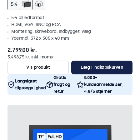
5:4 billedformat
HDMI, VGA, BNC og RCA
Montering: skrivebord, indbygget, væg
Ydermål: 372 x 305 x 40 mm
2.799,00 kr.
3.498,75 kr. inkl. moms
Vis produkt
Læg i indkøbskurven
Gratis
5.000+
Langsigtet
fragt og
kundeanmeldelser,
tilgængelighed
retur
4,8/5 stjerner