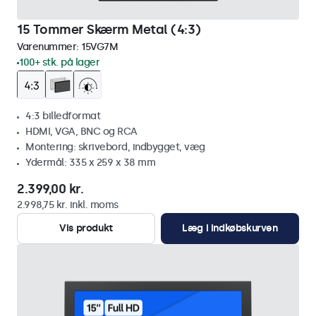
15 Tommer Skærm Metal (4:3)
Varenummer:
15VG7M
100+ stk. på lager
4:3 billedformat
HDMI, VGA, BNC og RCA
Montering: skrivebord, indbygget, væg
Ydermål: 335 x 259 x 38 mm
2.399,00 kr.
2.998,75 kr. inkl. moms
Vis produkt
Læg i indkøbskurven