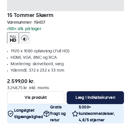
15 Tommer Skærm
Varenummer:
15HD7
100+ stk. på lager
1920 x 1080 opløsning (Full HD)
HDMI, VGA, BNC og RCA
Montering: skrivebord, væg
Ydermål: 372 x 232 x 33 mm
2.599,00 kr.
3.248,75 kr. inkl. moms
Vis produkt
Læg i indkøbskurven
Gratis
5.000+
Langsigtet
fragt og
kundeanmeldelser,
tilgængelighed
retur
4,8/5 stjerner