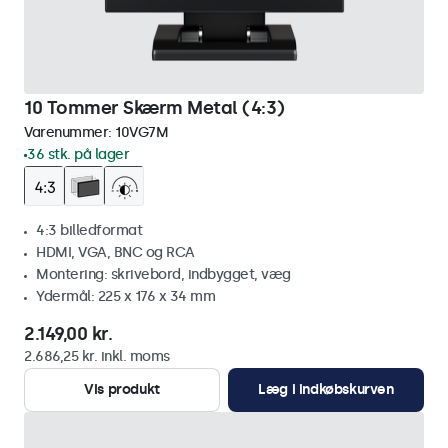
10 Tommer Skærm Metal (4:3)
Varenummer:
10VG7M
36 stk. på lager
4:3 billedformat
HDMI, VGA, BNC og RCA
Montering: skrivebord, indbygget, væg
Ydermål: 225 x 176 x 34 mm
2.149,00 kr.
2.686,25 kr. inkl. moms
Vis produkt
Læg i indkøbskurven