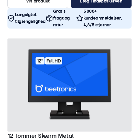
Vis produkt
Læg i indkøbskurven
Gratis
5.000+
Langsigtet
fragt og
kundeanmeldelser,
tilgængelighed
retur
4,8/5 stjerner
12 Tommer Skærm Metal