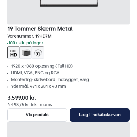
19 Tommer Skærm Metal
Varenummer:
19HD7M
100+ stk. på lager
1920 x 1080 opløsning (Full HD)
HDMI, VGA, BNC og RCA
Montering: skrivebord, indbygget, væg
Ydermål: 471 x 281 x 40 mm
3.599,00 kr.
4.498,75 kr. inkl. moms
Vis produkt
Læg i indkøbskurven