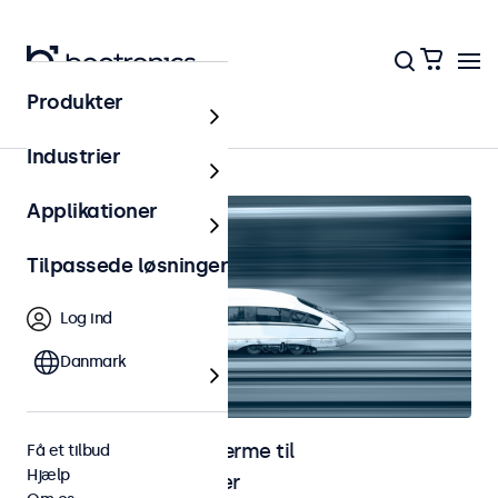
Produkter
Hjem
Industrier
Applikationer
Tilpassede løsninger
Log ind
Danmark
Skærme og touchskærme til
Få et tilbud
Hjælp
jernbaneapplikationer