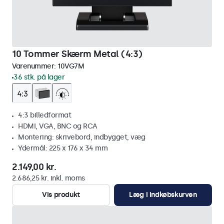
10 Tommer Skærm Metal (4:3)
Varenummer:
10VG7M
36 stk. på lager
4:3 billedformat
HDMI, VGA, BNC og RCA
Montering: skrivebord, indbygget, væg
Ydermål: 225 x 176 x 34 mm
2.149,00 kr.
2.686,25 kr. inkl. moms
Vis produkt
Læg i indkøbskurven