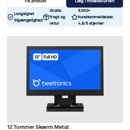
Vis produkt
Læg i indkøbskurven
Gratis
5.000+
Langsigtet
fragt og
kundeanmeldelser,
tilgængelighed
retur
4,8/5 stjerner
12 Tommer Skærm Metal