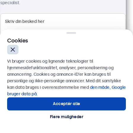
specialist.
24 Tommer Skærm Metal
Varenummer:
24HD7M
100+ stk. på lager
Cookies
Vi bruger cookies og lignende teknologier til
1920 x 1080 opløsning (Full HD)
hjemmesidefunktionalitet, analyser, personalisering og
HDMI, VGA, BNC og RCA
annoncering. Cookies og annonce-ID’er kan bruges til
Montering: skrivebord, indbygget, væg
Send
personlige og ikke-personlige annoncer. Med dit samtykke
Ydermål: 560 x 337 x 41 mm
kan data bruges i overensstemmelse med
den måde, Google
3.849,00 kr.
Eller ring til os på
89 88 42 29
bruger data på
.
4.811,25 kr. inkl. moms
Acceptér alle
Har du brug for hjælp?
Vis produkt
Læg i indkøbskurven
Kontakt vores specialister.
Flere muligheder