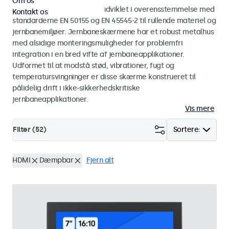
Om os
Skærme og touchskærme udviklet i overensstemmelse med
Kontakt os
standarderne EN 50155 og EN 45545-2 til rullende materiel og
jernbanemiljøer. Jernbaneskærmene har et robust metalhus
med alsidige monteringsmuligheder for problemfri
integration i en bred vifte af jernbaneapplikationer.
Udformet til at modstå stød, vibrationer, fugt og
temperatursvingninger er disse skærme konstrueret til
pålidelig drift i ikke-sikkerhedskritiske
jernbaneapplikationer.
Vis mere
Filter (
52
)
Sortere:
HDMI
Dæmpbar
Fjern alt