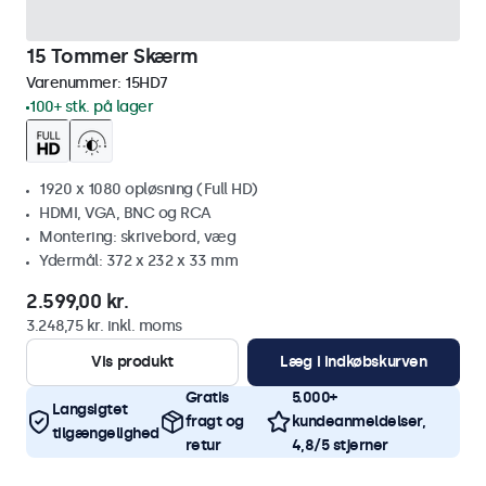
15 Tommer Skærm
Varenummer:
15HD7
100+ stk. på lager
1920 x 1080 opløsning (Full HD)
HDMI, VGA, BNC og RCA
Montering: skrivebord, væg
Ydermål: 372 x 232 x 33 mm
2.599,00 kr.
3.248,75 kr. inkl. moms
Vis produkt
Læg i indkøbskurven
Gratis
5.000+
Langsigtet
fragt og
kundeanmeldelser,
tilgængelighed
retur
4,8/5 stjerner