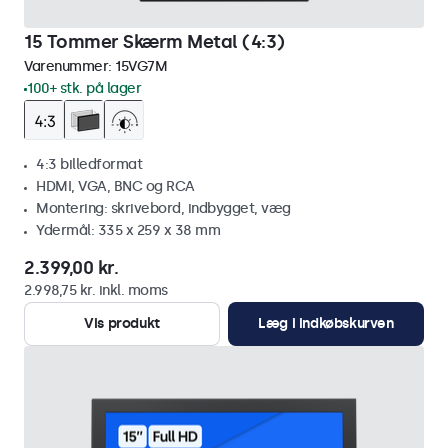
15 Tommer Skærm Metal (4:3)
Varenummer:
15VG7M
100+ stk. på lager
4:3 billedformat
HDMI, VGA, BNC og RCA
Montering: skrivebord, indbygget, væg
Ydermål: 335 x 259 x 38 mm
2.399,00 kr.
2.998,75 kr. inkl. moms
Vis produkt
Læg i indkøbskurven