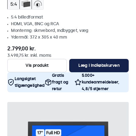
5:4 billedformat
HDMI, VGA, BNC og RCA
Montering: skrivebord, indbygget, væg
Ydermål: 372 x 305 x 40 mm
2.799,00 kr.
3.498,75 kr. inkl. moms
Vis produkt
Læg i indkøbskurven
Gratis
5.000+
Langsigtet
fragt og
kundeanmeldelser,
tilgængelighed
retur
4,8/5 stjerner