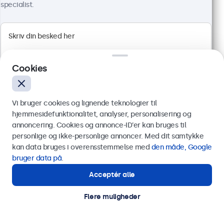
specialist.
Varenummer:
24HD7M
100+ stk. på lager
1920 x 1080 opløsning (Full HD)
HDMI, VGA, BNC og RCA
Cookies
Montering: skrivebord, indbygget, væg
Ydermål: 560 x 337 x 41 mm
Vi bruger cookies og lignende teknologier til
3.849,00 kr.
hjemmesidefunktionalitet, analyser, personalisering og
4.811,25 kr. inkl. moms
annoncering. Cookies og annonce-ID’er kan bruges til
Send
Vis produkt
Læg i indkøbskurven
personlige og ikke-personlige annoncer. Med dit samtykke
kan data bruges i overensstemmelse med
den måde, Google
Eller ring til os på
89 88 42 29
bruger data på
.
Acceptér alle
Har du brug for hjælp?
Kontakt vores specialister.
Flere muligheder