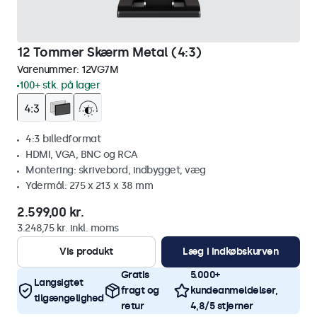
12 Tommer Skærm Metal (4:3)
Varenummer:
12VG7M
100+ stk. på lager
4:3 billedformat
HDMI, VGA, BNC og RCA
Montering: skrivebord, indbygget, væg
Ydermål: 275 x 213 x 38 mm
2.599,00 kr.
3.248,75 kr. inkl. moms
Vis produkt
Læg i indkøbskurven
Gratis
5.000+
Langsigtet
fragt og
kundeanmeldelser,
tilgængelighed
retur
4,8/5 stjerner