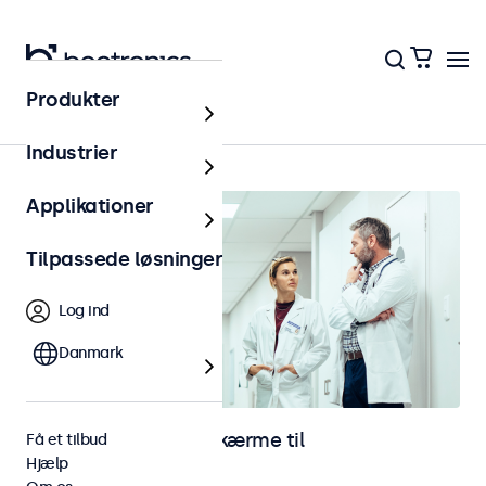
Produkter
Hjem
Industrier
Applikationer
Tilpassede løsninger
Log ind
Danmark
Monitorer og touchskærme til
Få et tilbud
Hjælp
sundhedssektoren