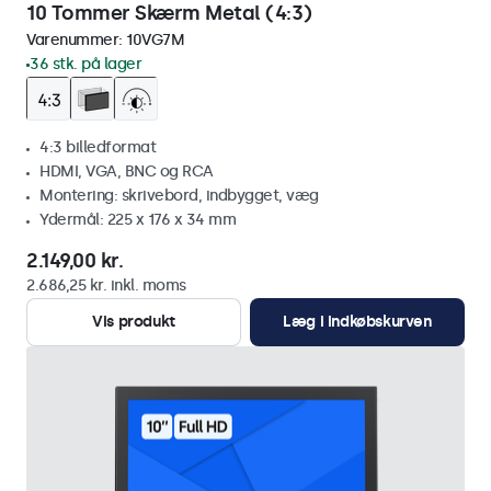
10 Tommer Skærm Metal (4:3)
Varenummer:
10VG7M
36 stk. på lager
4:3 billedformat
HDMI, VGA, BNC og RCA
Montering: skrivebord, indbygget, væg
Ydermål: 225 x 176 x 34 mm
2.149,00 kr.
2.686,25 kr. inkl. moms
Vis produkt
Læg i indkøbskurven