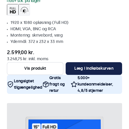
100+ stk. på lager
1920 x 1080 opløsning (Full HD)
HDMI, VGA, BNC og RCA
Montering: skrivebord, væg
Ydermål: 372 x 232 x 33 mm
2.599,00 kr.
3.248,75 kr. inkl. moms
Vis produkt
Læg i indkøbskurven
Gratis
5.000+
Langsigtet
fragt og
kundeanmeldelser,
tilgængelighed
retur
4,8/5 stjerner