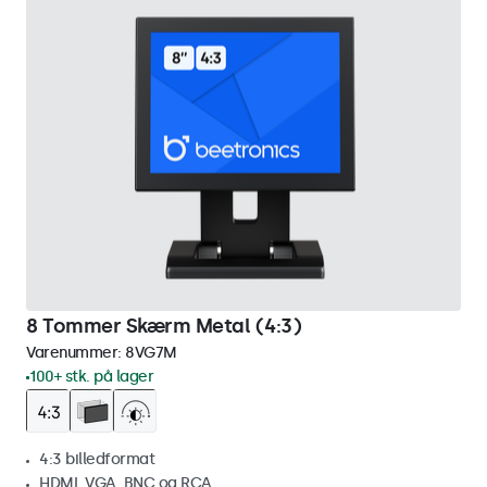
8 Tommer Skærm Metal (4:3)
Varenummer:
8VG7M
100+ stk. på lager
4:3 billedformat
HDMI, VGA, BNC og RCA