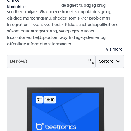
Om os
Monitorer og touchskærme designet til daglig brug i
Kontakt os
sundhedsmiljøer. Skærmene har et kompakt design og
alsidige monteringsmuligheder, som sikrer problemfri
integration i ikke-sikkerhedskritiske sundhedsapplikationer
såsom patientregistrering, sygeplejestationer,
laboratoriearbejdspladser, wayfinding-systemer og
offentlige informationsterminaler.
Vis mere
Filter (
46
)
Sortere: