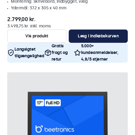
Montering: skrivebord, indbygget, væg
Ydermål: 372 x 305 x 40 mm
2.799,00 kr.
3.498,75 kr. inkl. moms
Vis produkt
Læg i indkøbskurven
Gratis
5.000+
Langsigtet
fragt og
kundeanmeldelser,
tilgængelighed
retur
4,8/5 stjerner