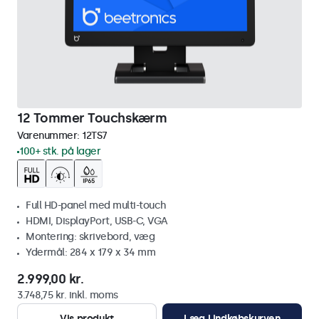
12 Tommer Touchskærm
Varenummer:
12TS7
100+ stk. på lager
Full HD-panel med multi-touch
HDMI, DisplayPort, USB-C, VGA
Montering: skrivebord, væg
Ydermål: 284 x 179 x 34 mm
2.999,00 kr.
3.748,75 kr. inkl. moms
Vis produkt
Læg i indkøbskurven