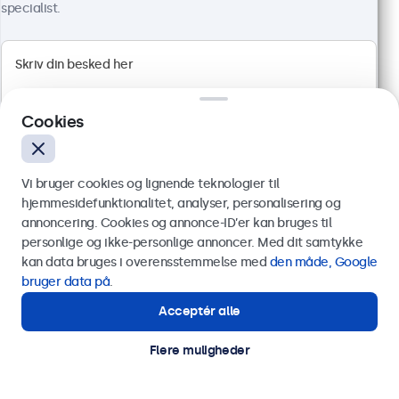
Full HD-panel med multi-touch
specialist.
HDMI, DisplayPort, USB-C, VGA
Montering: skrivebord, indbygget, væg
Ydermål: 481 x 294 x 45 mm
4.499,00 kr.
5.623,75 kr. inkl. moms
Cookies
Vis produkt
Læg i indkøbskurven
Vi bruger cookies og lignende teknologier til
hjemmesidefunktionalitet, analyser, personalisering og
annoncering. Cookies og annonce-ID’er kan bruges til
Send
personlige og ikke-personlige annoncer. Med dit samtykke
kan data bruges i overensstemmelse med
den måde, Google
Eller ring til os på
89 88 42 29
bruger data på
.
Acceptér alle
Har du brug for hjælp?
Kontakt vores specialister.
Flere muligheder