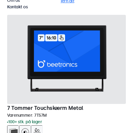
Om os
VGA
Vandtæt (IP65)
Fjern alt
Kontakt os
7 Tommer Touchskærm Metal
Varenummer:
7TS7M
100+ stk. på lager