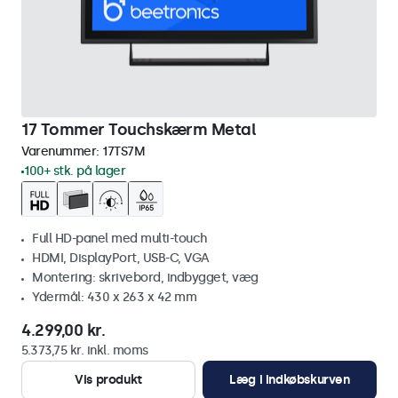
17 Tommer Touchskærm Metal
Varenummer:
17TS7M
100+ stk. på lager
Full HD-panel med multi-touch
HDMI, DisplayPort, USB-C, VGA
Montering: skrivebord, indbygget, væg
Ydermål: 430 x 263 x 42 mm
4.299,00 kr.
5.373,75 kr. inkl. moms
Vis produkt
Læg i indkøbskurven