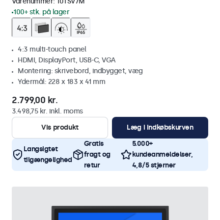
Varenummer:
10TSV7M
100+ stk. på lager
4:3 multi-touch panel
HDMI, DisplayPort, USB-C, VGA
Montering: skrivebord, indbygget, væg
Ydermål: 228 x 183 x 41 mm
2.799,00 kr.
3.498,75 kr. inkl. moms
Vis produkt
Læg i indkøbskurven
Gratis
5.000+
Langsigtet
fragt og
kundeanmeldelser,
tilgængelighed
retur
4,8/5 stjerner