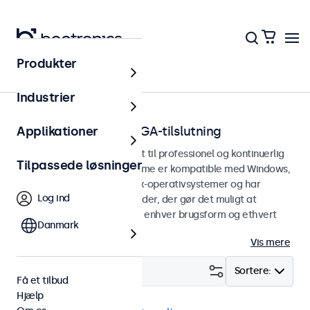
Produkter
Hjem
Industrier
Touchskærme med VGA-tilslutning
Applikationer
VGA touchskærme designet til professionel og kontinuerlig
Tilpassede løsninger
brug. Disse VGA-touchskærme er kompatible med Windows,
macOS, ChromeOS og Linux-operativsystemer og har
Log ind
alsidige monteringsmuligheder, der gør det muligt at
integrere dem problemfrit i enhver brugsform og ethvert
Danmark
miljø.
Vis mere
Filter (
29
)
Sortere:
Få et tilbud
Hjælp