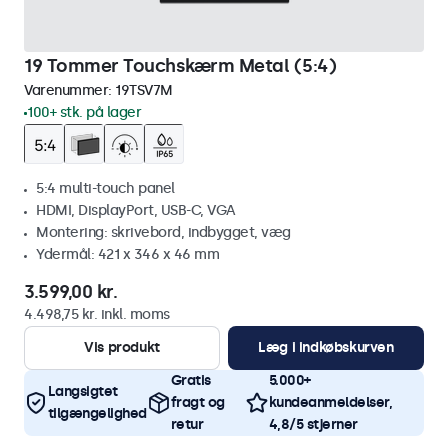
19 Tommer Touchskærm Metal (5:4)
Varenummer:
19TSV7M
100+ stk. på lager
5:4 multi-touch panel
HDMI, DisplayPort, USB-C, VGA
Montering: skrivebord, indbygget, væg
Ydermål: 421 x 346 x 46 mm
3.599,00 kr.
4.498,75 kr. inkl. moms
Vis produkt
Læg i indkøbskurven
Gratis
5.000+
Langsigtet
fragt og
kundeanmeldelser,
tilgængelighed
retur
4,8/5 stjerner