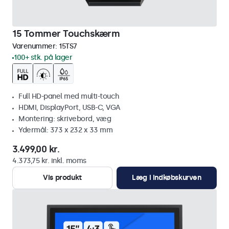
15 Tommer Touchskærm
Varenummer:
15TS7
100+ stk. på lager
Full HD-panel med multi-touch
HDMI, DisplayPort, USB-C, VGA
Montering: skrivebord, væg
Ydermål: 373 x 232 x 33 mm
3.499,00 kr.
4.373,75 kr. inkl. moms
Vis produkt
Læg i indkøbskurven