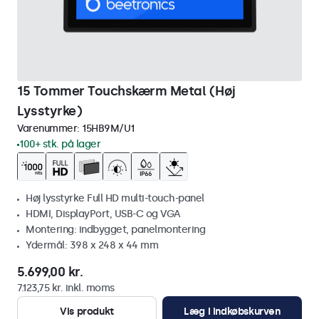
15 Tommer Touchskærm Metal (Høj
Lysstyrke)
Varenummer:
15HB9M/U1
100+ stk. på lager
Høj lysstyrke Full HD multi-touch-panel
HDMI, DisplayPort, USB-C og VGA
Montering: indbygget, panelmontering
Ydermål: 398 x 248 x 44 mm
5.699,00 kr.
7.123,75 kr. inkl. moms
Vis produkt
Læg i indkøbskurven