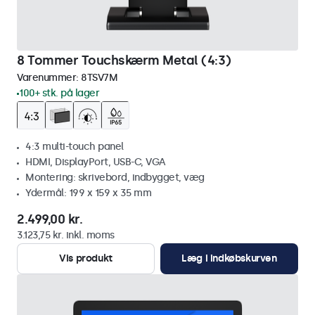
8 Tommer Touchskærm Metal (4:3)
Varenummer:
8TSV7M
100+ stk. på lager
4:3 multi-touch panel
HDMI, DisplayPort, USB-C, VGA
Montering: skrivebord, indbygget, væg
Ydermål: 199 x 159 x 35 mm
2.499,00 kr.
3.123,75 kr. inkl. moms
Vis produkt
Læg i indkøbskurven