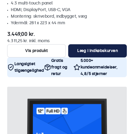
4:3 multi-touch panel
HDMI, DisplayPort, USB-C, VGA
Montering: skrivebord, indbygget, væg
Ydermål: 281 x 223 x 44 mm
3.449,00 kr.
4.311,25 kr. inkl. moms
Vis produkt
Læg i indkøbskurven
Gratis
5.000+
Langsigtet
fragt og
kundeanmeldelser,
tilgængelighed
retur
4,8/5 stjerner