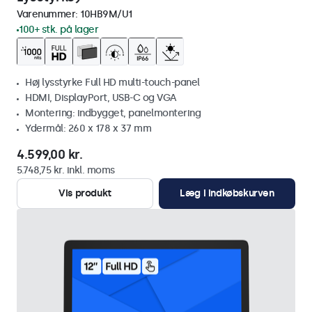
Varenummer:
10HB9M/U1
100+ stk. på lager
Høj lysstyrke Full HD multi-touch-panel
HDMI, DisplayPort, USB-C og VGA
Montering: indbygget, panelmontering
Ydermål: 260 x 178 x 37 mm
4.599,00 kr.
5.748,75 kr. inkl. moms
Vis produkt
Læg i indkøbskurven