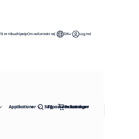
Få et tilbud
Hjælp
Om os
Kontakt os
DK
Log ind
 Disse 19-tommer touchskærme er
ible med Windows, macOS, ChromeOS
Applikationer
Søg
Tilpassede løsninger
Indkøbskurv
Sorter efter:
Popularitet