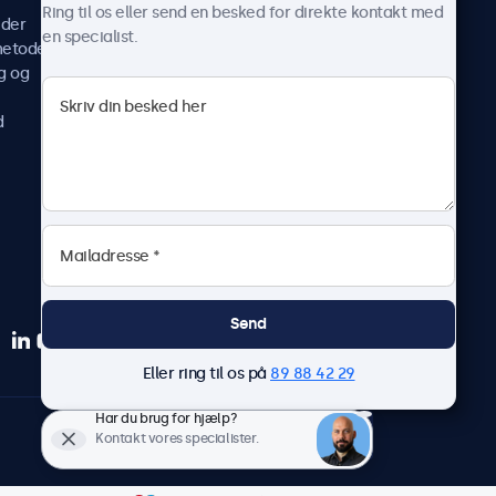
Casestudier
Ring til os eller send en besked for direkte kontakt med
ider
Nyheder og opdateringer
en specialist.
metoder
Om os
g og
Arbejd hos os
Vilkår og betingelser
d
Fortrolighedserklæring
Send
Eller ring til os på
89 88 42 29
Har du brug for hjælp?
Dansk
Kontakt vores specialister.