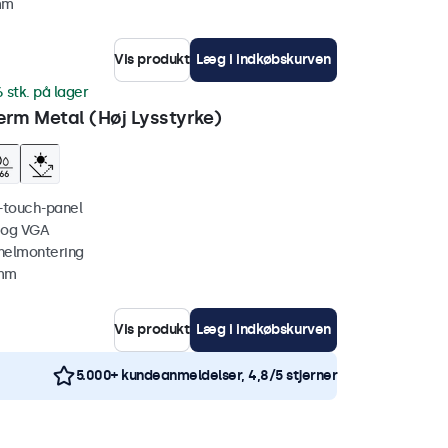
mm
Vis produkt
Læg i indkøbskurven
6 stk. på lager
rm Metal (Høj Lysstyrke)
i-touch-panel
 og VGA
nelmontering
 mm
Vis produkt
Læg i indkøbskurven
5.000+ kundeanmeldelser, 4,8/5 stjerner