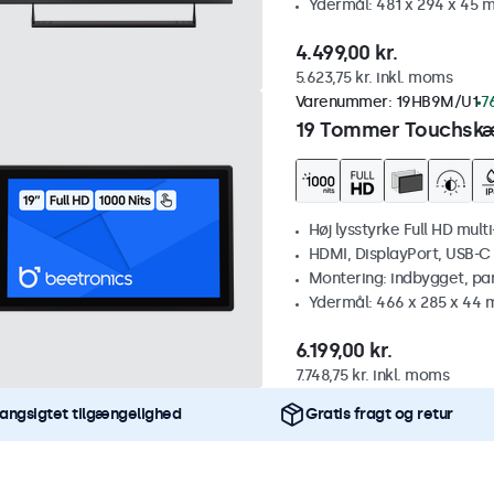
Ydermål: 481 x 294 x 45 
4.499,00 kr.
5.623,75 kr. inkl. moms
Varenummer:
19HB9M/U1
7
19 Tommer Touchskæ
Høj lysstyrke Full HD mult
HDMI, DisplayPort, USB-C
Montering: indbygget, pa
Ydermål: 466 x 285 x 44
6.199,00 kr.
7.748,75 kr. inkl. moms
angsigtet tilgængelighed
Gratis fragt og retur