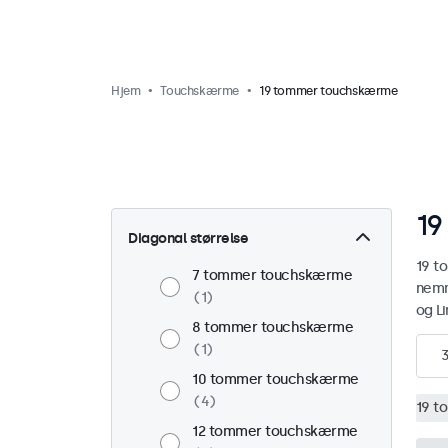
Hjem
Touchskærme
19 tommer touchskærme
19
Diagonal størrelse
19 t
7 tommer touchskærme
nemm
1
og L
8 tommer touchskærme
1
10 tommer touchskærme
4
19 t
12 tommer touchskærme