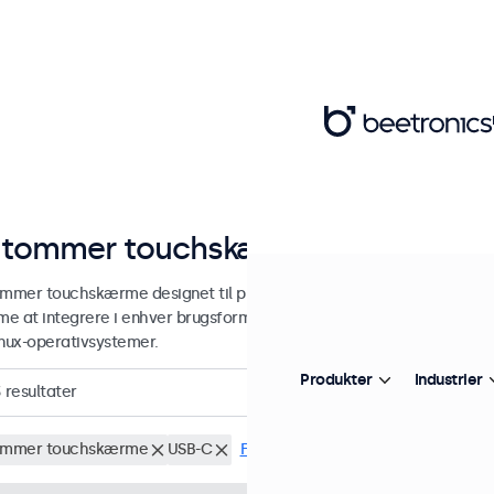
 tommer touchskærme
ommer touchskærme designet til professionel og kontinuerlig brug.
e at integrere i enhver brugsform og ethvert miljø og er kompat
inux-operativsystemer.
Produkter
Industrier
3
resultater
ommer touchskærme
USB-C
Fjern alt