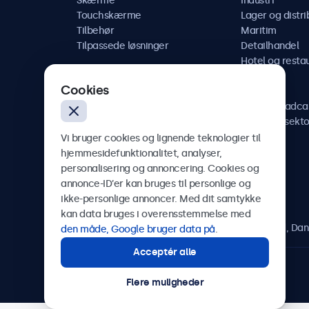
Skærme
Industri
Touchskærme
Lager og distri
Tilbehør
Maritim
Tilpassede løsninger
Detailhandel
Hotel og resta
Køretøj
Cookies
Jernbane
AV og broadca
Sundhedssekto
Vi bruger cookies og lignende teknologier til
hjemmesidefunktionalitet, analyser,
personalisering og annoncering. Cookies og
annonce-ID’er kan bruges til personlige og
Beetronics
ikke-personlige annoncer. Med dit samtykke
kan data bruges i overensstemmelse med
Herstedøstervej 27-29, unit A, 2620 Albertslund, Da
den måde, Google bruger data på
.
Acceptér alle
4.8/5 bedømt af 5000+ virksomheder
Flere muligheder