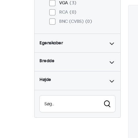
VGA
3
RCA
0
BNC (CVBS)
0
Egenskaber
4:3 / 5:4
1
Bredde
9-36 Volt
3
Dæmpbar
3
Højde
Høj lysstyrke
1
Læsbar i sollys
1
Vandtæt (IP65)
3
Støvtæt (IP65)
3
24/7 brug
3
Vandalsikker
3
EN50155
3