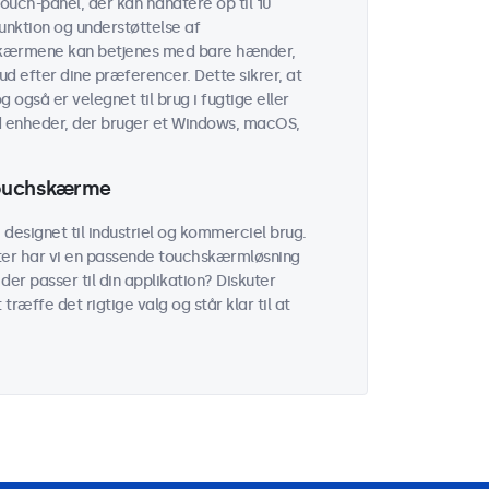
uch-panel, der kan håndtere op til 10
unktion og understøttelse af
kærmene kan betjenes med bare hænder,
ud efter dine præferencer. Dette sikrer, at
 også er velegnet til brug i fugtige eller
 enheder, der bruger et Windows, macOS,
 touchskærme
esignet til industriel og kommerciel brug.
ater har vi en passende touchskærmløsning
der passer til din applikation? Diskuter
ræffe det rigtige valg og står klar til at