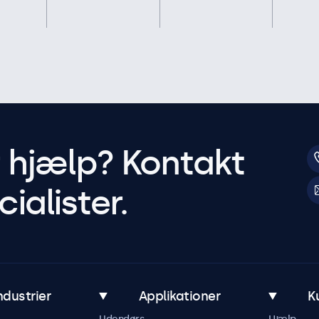
r hjælp? Kontakt
ialister.
ndustrier
Applikationer
K