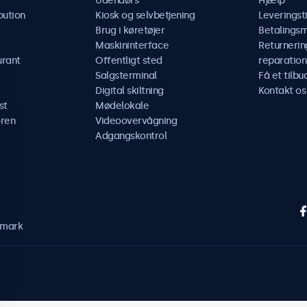
Udendørs
Hjælp
bution
Kiosk og selvbetjening
Leveringst
Brug i køretøjer
Betalings
Maskininterface
Returnerin
urant
Offentligt sted
reparation
Salgsterminal
Få et tilbu
Digital skiltning
Kontakt os
st
Mødelokale
ren
Videoovervågning
Adgangskontrol
nmark