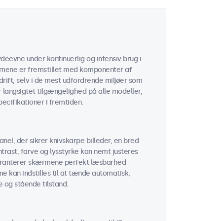
deevne under kontinuerlig og intensiv brug i
rmene er fremstillet med komponenter af
rift, selv i de mest udfordrende miljøer som
er langsigtet tilgængelighed på alle modeller,
cifikationer i fremtiden.
el, der sikrer knivskarpe billeder, en bred
trast, farve og lysstyrke kan nemt justeres
garanterer skærmene perfekt læsbarhed
e kan indstilles til at tænde automatisk,
e og stående tilstand.