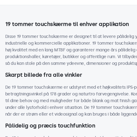
19 tommer touchskærme til enhver applikation
Disse 19 tommer touchskærme er designet til at levere pålidelig y
industrielle og kommercielle applikationer. 19 tommer touchskæ
høj kvalitet med en lang MTBF og garanterer mange års pålidelig d
produktionshaller, køretøjer, butikker og offentlige rum. Vi tilbyd
så du kan stole på den samme ydeevne, dimensioner og produktspe
Skarpt billede fra alle vinkler
De 19 tommer touchskærme er udstyret med et højkvalitets IPS-pan
betragtningsvinkel på 178 grader og naturtro farvegengivelse. Kon
til dine behov og med muligheder for både blank og mat finish 
under alle lysforhold i enhver situation. De 19 tommer touchskærm
når der er strøm eller et videosignal og kan bruges i både liggend
Pålidelig og præcis touchfunktion