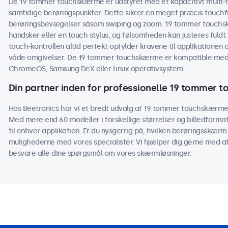
De 19 tommer touchskærme er udstyret med et kapacitivt multi-to
samtidige berøringspunkter. Dette sikrer en meget præcis touchf
berøringsbevægelser såsom swiping og zoom. 19 tommer touchs
handsker eller en touch stylus, og følsomheden kan justeres fuldt 
touch-kontrollen altid perfekt opfylder kravene til applikationen og
våde omgivelser. De 19 tommer touchskærme er kompatible med
ChromeOS, Samsung DeX eller Linux operativsystem.
Din partner inden for professionelle 19 tommer
Hos Beetronics har vi et bredt udvalg af 19 tommer touchskærme d
Med mere end 60 modeller i forskellige størrelser og billedform
til enhver applikation. Er du nysgerrig på, hvilken berøringsskærm 
mulighederne med vores specialister. Vi hjælper dig gerne med at t
besvare alle dine spørgsmål om vores skærmløsninger.