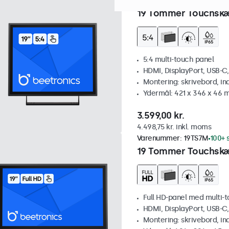
Varenummer:
19TSV7M
100+
19 Tommer Touchskæ
5:4 multi-touch panel
HDMI, DisplayPort, USB-C
Montering: skrivebord, i
Ydermål: 421 x 346 x 46
3.599,00 kr.
4.498,75 kr. inkl. moms
Varenummer:
19TS7M
100+ 
19 Tommer Touchsk
Full HD-panel med multi-
HDMI, DisplayPort, USB-C
Montering: skrivebord, i