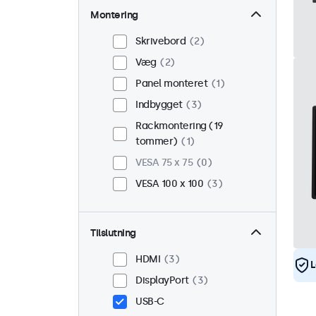
Montering
Skrivebord
2
Væg
2
Panel monteret
1
Indbygget
3
Rackmontering (19
tommer)
1
VESA 75 x 75
0
VESA 100 x 100
3
Tilslutning
HDMI
3
L
DisplayPort
3
USB-C