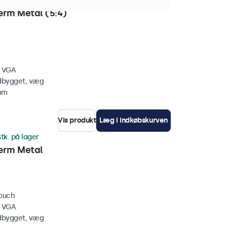
 stk. på lager
rm Metal (5:4)
, VGA
ndbygget, væg
 mm
Vis produkt
Læg i indkøbskurven
stk. på lager
ærm Metal
touch
, VGA
ndbygget, væg