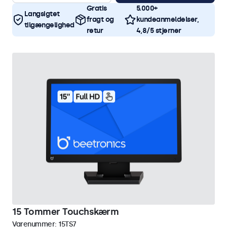
Gratis
5.000+
Langsigtet
fragt og
kundeanmeldelser,
tilgængelighed
retur
4,8/5 stjerner
15 Tommer Touchskærm
Varenummer:
15TS7