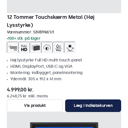
12 Tommer Touchskærm Metal (Høj
Lysstyrke)
Varenummer:
12HB9M/U1
100+ stk. på lager
Høj lysstyrke Full HD multi-touch-panel
HDMI, DisplayPort, USB-C og VGA
Montering: indbygget, panelmontering
Ydermål: 305 x 192 x 41 mm
4.999,00 kr.
6.248,75 kr. inkl. moms
Vis produkt
Læg i indkøbskurven