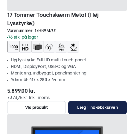
17 Tommer Touchskærm Metal (Høj
Lysstyrke)
Varenummer:
17HB9M/U1
76 stk. på lager
Høj lysstyrke Full HD multi-touch-panel
HDMI, DisplayPort, USB-C og VGA
Montering: indbygget, panelmontering
Ydermål: 417 x 280 x 44 mm
5.899,00 kr.
7.373,75 kr. inkl. moms
Vis produkt
Læg i indkøbskurven