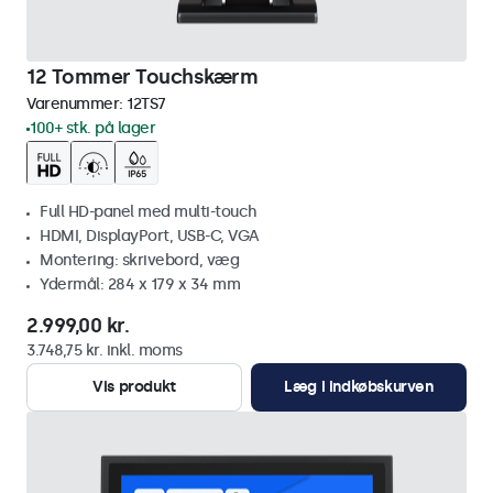
12 Tommer Touchskærm
Varenummer:
12TS7
100+ stk. på lager
Full HD-panel med multi-touch
HDMI, DisplayPort, USB-C, VGA
Montering: skrivebord, væg
Ydermål: 284 x 179 x 34 mm
2.999,00 kr.
3.748,75 kr. inkl. moms
Vis produkt
Læg i indkøbskurven