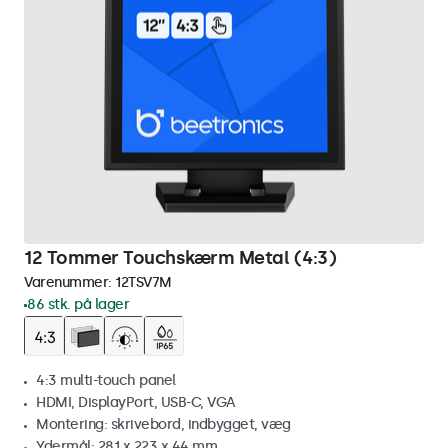
12 Tommer Touchskærm Metal (4:3)
Varenummer:
12TSV7M
86 stk. på lager
4:3 multi-touch panel
HDMI, DisplayPort, USB-C, VGA
Montering: skrivebord, indbygget, væg
Ydermål: 281 x 223 x 44 mm