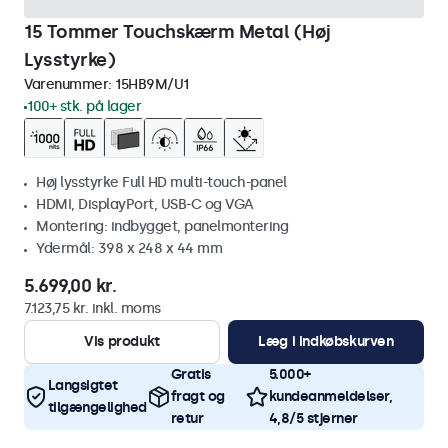
15 Tommer Touchskærm Metal (Høj
Lysstyrke)
Varenummer:
15HB9M/U1
100+ stk. på lager
Høj lysstyrke Full HD multi-touch-panel
HDMI, DisplayPort, USB-C og VGA
Montering: indbygget, panelmontering
Ydermål: 398 x 248 x 44 mm
5.699,00 kr.
7.123,75 kr. inkl. moms
Vis produkt
Læg i indkøbskurven
Gratis
5.000+
Langsigtet
fragt og
kundeanmeldelser,
tilgængelighed
retur
4,8/5 stjerner