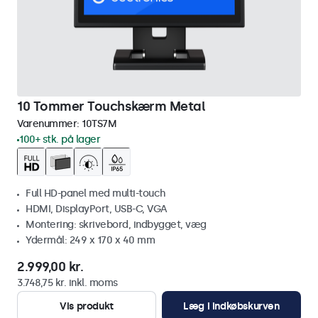
10 Tommer Touchskærm Metal
Varenummer:
10TS7M
100+ stk. på lager
Full HD-panel med multi-touch
HDMI, DisplayPort, USB-C, VGA
Montering: skrivebord, indbygget, væg
Ydermål: 249 x 170 x 40 mm
2.999,00 kr.
3.748,75 kr. inkl. moms
Vis produkt
Læg i indkøbskurven