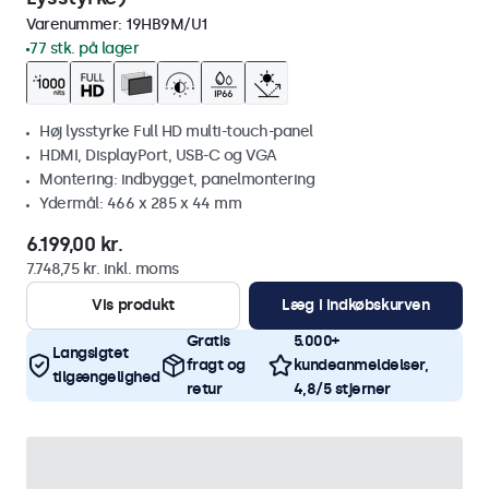
Varenummer:
19HB9M/U1
77 stk. på lager
Høj lysstyrke Full HD multi-touch-panel
HDMI, DisplayPort, USB-C og VGA
Montering: indbygget, panelmontering
Ydermål: 466 x 285 x 44 mm
6.199,00 kr.
7.748,75 kr. inkl. moms
Vis produkt
Læg i indkøbskurven
Gratis
5.000+
Langsigtet
fragt og
kundeanmeldelser,
tilgængelighed
retur
4,8/5 stjerner