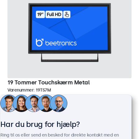
19 Tommer Touchskærm Metal
Varenummer:
19TS7M
100+ stk. på lager
Full HD-panel med multi-touch
Har du brug for hjælp?
HDMI, DisplayPort, USB-C, VGA
Montering: skrivebord, indbygget, væg
Ring til os eller send en besked for direkte kontakt med en