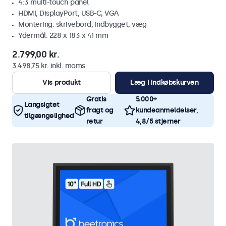
4:3 multi-touch panel
HDMI, DisplayPort, USB-C, VGA
Montering: skrivebord, indbygget, væg
Ydermål: 228 x 183 x 41 mm
2.799,00 kr.
3.498,75 kr. inkl. moms
Vis produkt
Læg i indkøbskurven
Gratis
5.000+
Langsigtet
fragt og
kundeanmeldelser,
tilgængelighed
retur
4,8/5 stjerner