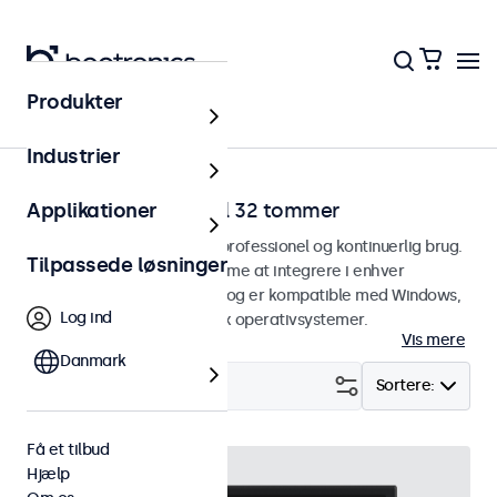
Produkter
Hjem
Industrier
Touchskærme fra 7 til 32 tommer
Applikationer
Touchskærme designet til professionel og kontinuerlig brug.
Tilpassede løsninger
Disse touchskærme er nemme at integrere i enhver
brugsform og ethvert miljø og er kompatible med Windows,
Log ind
macOS, ChromeOS og Linux operativsystemer.
Vis mere
Danmark
Filter (
29
)
Sortere:
Få et tilbud
Hjælp