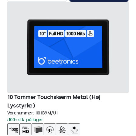
10 Tommer Touchskærm Metal (Høj
Lysstyrke)
Varenummer:
10HB9M/U1
100+ stk. på lager