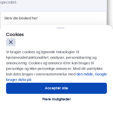
Ydermål: 481 x 294 x 45 mm
specialist.
4.499,00 kr.
5.623,75 kr. inkl. moms
Vis produkt
Læg i indkøbskurven
Cookies
Vi bruger cookies og lignende teknologier til
hjemmesidefunktionalitet, analyser, personalisering og
annoncering. Cookies og annonce-ID’er kan bruges til
Send
personlige og ikke-personlige annoncer. Med dit samtykke
kan data bruges i overensstemmelse med
den måde, Google
Eller ring til os på
89 88 42 29
bruger data på
.
Acceptér alle
Har du brug for hjælp?
Kontakt vores specialister.
Flere muligheder
19 Tommer Touchskærm Metal (5:4)