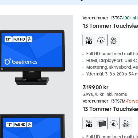
Varenummer:
13TS7
100+ st
13 Tommer Touchsk
Full HD-panel med multi-
HDMI, DisplayPort, USB-C
Montering: skrivebord, v
Ydermål: 318 x 200 x 34
3.199,00 kr.
3.998,75 kr. inkl. moms
Varenummer:
13TS7M
Forve
13 Tommer Touchsk
Full HD-panel med multi-