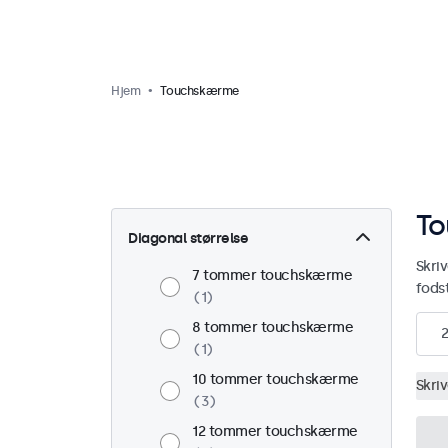
Hjem
Touchskærme
To
Diagonal størrelse
Skri
7 tommer touchskærme
fodst
1
8 tommer touchskærme
2
1
10 tommer touchskærme
Skri
3
12 tommer touchskærme