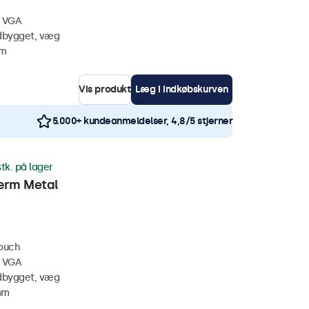
, VGA
ndbygget, væg
mm
Vis produkt
Læg i indkøbskurven
5.000+ kundeanmeldelser, 4,8/5 stjerner
stk. på lager
ærm Metal
touch
, VGA
ndbygget, væg
mm