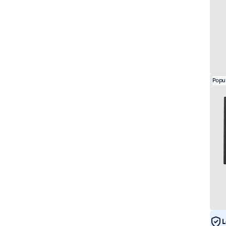
Popu
L