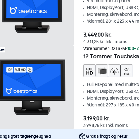
4:3 multi-touch panel
HDMI, DisplayPort, USB-C
Montering: skrivebord, i
Ydermål: 281 x 223 x 44 
3.449,00 kr.
4.311,25 kr. inkl. moms
Varenummer:
12TS7M
100+ s
lær
12 Tommer Touchsk
Full HD-panel med multi-
HDMI, DisplayPort, USB-C
Montering: skrivebord, i
Ydermål: 297 x 185 x 40 
3.199,00 kr.
3.998,75 kr. inkl. moms
angsigtet tilgængelighed
Gratis fragt og retur