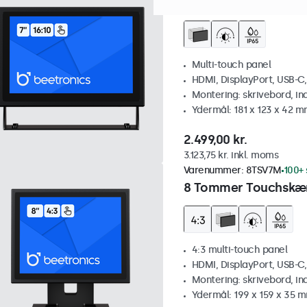
7 Tommer Touchskæ
Multi-touch panel
HDMI, DisplayPort, USB-C
Montering: skrivebord, i
Ydermål: 181 x 123 x 42 
2.499,00 kr.
3.123,75 kr. inkl. moms
Varenummer:
8TSV7M
100+ 
8 Tommer Touchskær
4:3 multi-touch panel
HDMI, DisplayPort, USB-C
Montering: skrivebord, i
Ydermål: 199 x 159 x 35 