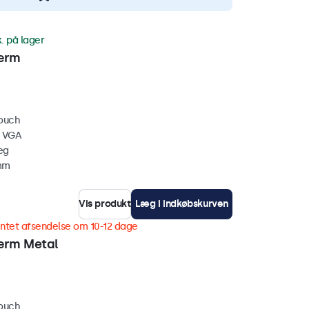
k. på lager
ærm
touch
, VGA
æg
 mm
Vis produkt
Læg i indkøbskurven
ntet afsendelse om 10-12 dage
ærm Metal
touch