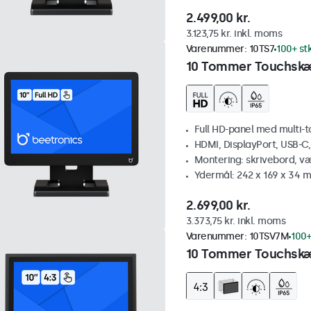
2.499,00 kr.
3.123,75 kr. inkl. moms
Varenummer:
10TS7
100+ st
10 Tommer Touchsk
Full HD-panel med multi-
HDMI, DisplayPort, USB-C
Montering: skrivebord, v
Ydermål: 242 x 169 x 34 
2.699,00 kr.
3.373,75 kr. inkl. moms
Varenummer:
10TSV7M
100+
10 Tommer Touchskæ