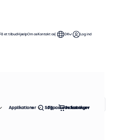
Få et tilbud
Hjælp
Om os
Kontakt os
DK
Log ind
 32 tommer
hskærmene har en kompakt, stabil
lere tilslutningsmuligheder.
Sorter efter:
Popularitet
Applikationer
Søg
Tilpassede løsninger
Indkøbskurv
tk. på lager