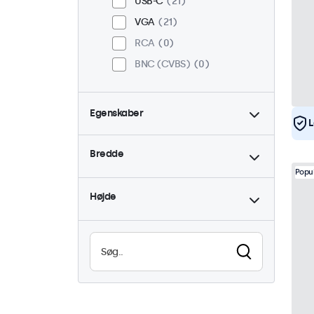
USB-C
21
VGA
21
RCA
0
BNC (CVBS)
0
Egenskaber
L
4:3 / 5:4
6
Bredde
9-36 Volt
21
Popu
Dæmpbar
21
Højde
Høj lysstyrke
0
Læsbar i sollys
0
Vandtæt (IP65)
21
Støvtæt (IP65)
21
24/7 brug
21
Vandalsikker
21