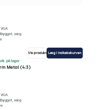
rm Metal
, VGA
ndbygget, væg
mm
Vis produkt
Læg i indkøbskurven
stk. på lager
m Metal (4:3)
, VGA
ndbygget, væg
mm