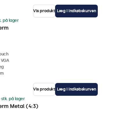
Vis produkt
Læg i indkøbskurven
k. på lager
ærm
touch
, VGA
æg
mm
Vis produkt
Læg i indkøbskurven
 stk. på lager
rm Metal (4:3)