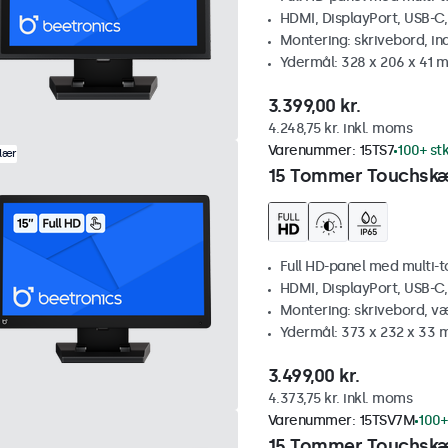
HDMI, DisplayPort, USB-C
Montering: skrivebord, i
Ydermål: 328 x 206 x 41 
3.399,00 kr.
4.248,75 kr. inkl. moms
Varenummer:
15TS7
100+ stk
lær
15 Tommer Touchsk
Full HD-panel med multi-
HDMI, DisplayPort, USB-C
Montering: skrivebord, v
Ydermål: 373 x 232 x 33
3.499,00 kr.
4.373,75 kr. inkl. moms
Varenummer:
15TSV7M
100+
15 Tommer Touchskæ