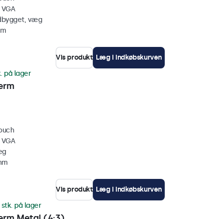
, VGA
ndbygget, væg
mm
Vis produkt
Læg i indkøbskurven
. på lager
ærm
touch
, VGA
æg
 mm
Vis produkt
Læg i indkøbskurven
 stk. på lager
rm Metal (4:3)