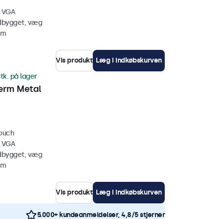
, VGA
ndbygget, væg
mm
Vis produkt
Læg i indkøbskurven
tk. på lager
ærm Metal
touch
, VGA
ndbygget, væg
mm
Vis produkt
Læg i indkøbskurven
5.000+ kundeanmeldelser, 4,8/5 stjerner