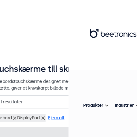
uchskærme till skrivebord fra 7 til
vebordstouchskærme designet med en robust justerbar stativ. Touc
øtte, giver et knivskarpt billede med en bred betragtningsvinkel og f
1
resultater
Produkter
Industrier
vebord
DisplayPort
Fjern alt
Varenummer:
7TS7M
100+ s