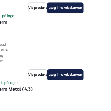
Vis produkt
Læg i indkøbskurven
. på lager
ærm
touch
, VGA
æg
mm
Vis produkt
Læg i indkøbskurven
tk. på lager
rm Metal (4:3)