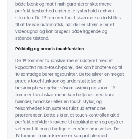
både blank og mat finish garanterer skærmene
perfekt læsbarhed under alle lysforhold i enhver
situation. De 19 tommer touchskærme kan indstilles
til at tænde automatisk, når der er strøm eller et
videosignal og kan bruges i både liggende og
stående tilstand.
Pålidelig og præcis touchfunktion
De 19 tommer touchskærme er udstyret med et
kapacitivt multi-touch-panel, der kan håndtere op til
10 samtidige berøringspunkter. Dette sikrer en meget
præcis touchfunktion og understøttelse af
berøringsbevægelser såsom swiping og zoom. 19
tommer touchskærmene kan betjenes med bare
hænder, handsker eller en touch stylus, og
følsomheden kan justeres fuldt ud efter dine
præferencer. Dette sikrer, at touch-kontrollen altid
perfekt opfylder kravene til applikationen og også er
velegnet til brug i fugtige eller våde omgivelser. De
19 tommer touchskærme er kompatible med