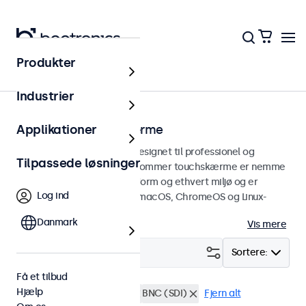
Produkter
Touchskærme
Industrier
19 tommer touchskærme
Applikationer
19 tommer touchskærme designet til professionel og
Tilpassede løsninger
kontinuerlig brug. Disse 19-tommer touchskærme er nemme
at integrere i enhver brugsform og ethvert miljø og er
Log ind
kompatible med Windows, macOS, ChromeOS og Linux-
operativsystemer.
Danmark
Vis mere
Filter (
0
)
Sortere:
Få et tilbud
Hjælp
19 tommer touchskærme
BNC (SDI)
Fjern alt