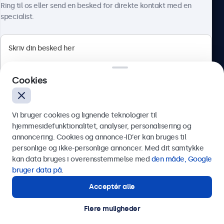
Ring til os eller send en besked for direkte kontakt med en
specialist.
Beetronics
Cookies
Herstedøstervej 27-29, unit A, 2620 Albertslund, Danmark
4.8/5 bedømt af 5000+ virksomheder
Vi bruger cookies og lignende teknologier til
Dansk
hjemmesidefunktionalitet, analyser, personalisering og
annoncering. Cookies og annonce-ID’er kan bruges til
Send
personlige og ikke-personlige annoncer. Med dit samtykke
kan data bruges i overensstemmelse med
den måde, Google
Eller ring til os på
89 88 42 29
bruger data på
.
Acceptér alle
Har du brug for hjælp?
Kontakt vores specialister.
Flere muligheder
© 2026 Beetronics