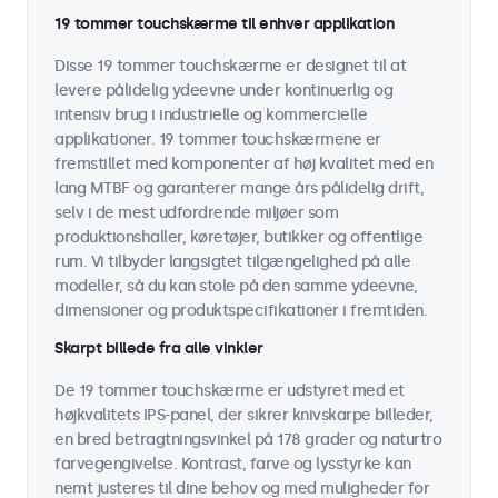
19 tommer touchskærme til enhver applikation
Disse 19 tommer touchskærme er designet til at
levere pålidelig ydeevne under kontinuerlig og
intensiv brug i industrielle og kommercielle
applikationer. 19 tommer touchskærmene er
fremstillet med komponenter af høj kvalitet med en
lang MTBF og garanterer mange års pålidelig drift,
selv i de mest udfordrende miljøer som
produktionshaller, køretøjer, butikker og offentlige
rum. Vi tilbyder langsigtet tilgængelighed på alle
modeller, så du kan stole på den samme ydeevne,
dimensioner og produktspecifikationer i fremtiden.
Skarpt billede fra alle vinkler
De 19 tommer touchskærme er udstyret med et
højkvalitets IPS-panel, der sikrer knivskarpe billeder,
en bred betragtningsvinkel på 178 grader og naturtro
farvegengivelse. Kontrast, farve og lysstyrke kan
nemt justeres til dine behov og med muligheder for