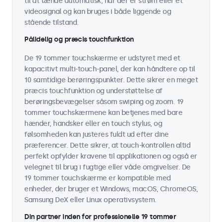
til at tænde automatisk, når der er strøm eller et
videosignal og kan bruges i både liggende og
stående tilstand.
Pålidelig og præcis touchfunktion
De 19 tommer touchskærme er udstyret med et
kapacitivt multi-touch-panel, der kan håndtere op til
10 samtidige berøringspunkter. Dette sikrer en meget
præcis touchfunktion og understøttelse af
berøringsbevægelser såsom swiping og zoom. 19
tommer touchskærmene kan betjenes med bare
hænder, handsker eller en touch stylus, og
følsomheden kan justeres fuldt ud efter dine
præferencer. Dette sikrer, at touch-kontrollen altid
perfekt opfylder kravene til applikationen og også er
velegnet til brug i fugtige eller våde omgivelser. De
19 tommer touchskærme er kompatible med
enheder, der bruger et Windows, macOS, ChromeOS,
Samsung DeX eller Linux operativsystem.
Din partner inden for professionelle 19 tommer