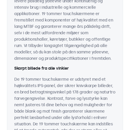
levere pålidelig ydeevne under kontinuerlig og
intensiv brug i industrielle og kommercielle
applikationer. 19 tommer touchskærmene er
fremstillet med komponenter af høj kvalitet med en
lang MTBF og garanterer mange års pålidelig drift,
selv i de mest udfordrende miljøer som
produktionshaller, køretøjer, butikker og offentlige
rum. Vi tilbyder langsigtet tilgængelighed på alle
modeller, så du kan stole på den samme ydeevne,
dimensioner og produktspecifikationer i fremtiden.
Skarpt billede fra alle vinkler
De 19 tommer touchskærme er udstyret med et
højkvalitets IPS-panel, der sikrer knivskarpe billeder,
en bred betragtningsvinkel på 178 grader og naturtro
farvegengivelse. Kontrast, farve og lysstyrke kan
nemt justeres til dine behov og med muligheder for
både blank og mat finish garanterer skærmene
perfekt læsbarhed under alle lysforhold i enhver
situation. De 19 tommer touchskærme kan indstilles