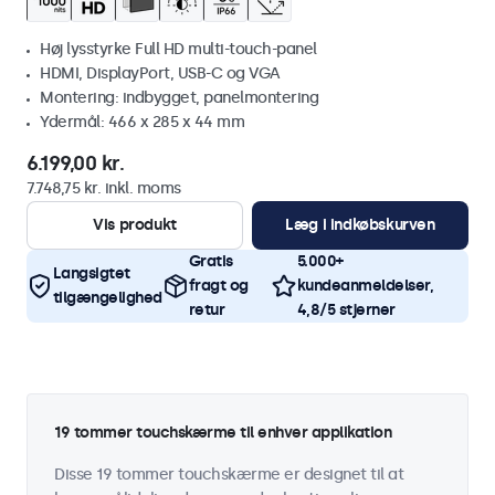
Høj lysstyrke Full HD multi-touch-panel
HDMI, DisplayPort, USB-C og VGA
Montering: indbygget, panelmontering
Ydermål: 466 x 285 x 44 mm
6.199,00 kr.
7.748,75 kr. inkl. moms
Vis produkt
Læg i indkøbskurven
Gratis
5.000+
Langsigtet
fragt og
kundeanmeldelser,
tilgængelighed
retur
4,8/5 stjerner
19 tommer touchskærme til enhver applikation
Disse 19 tommer touchskærme er designet til at