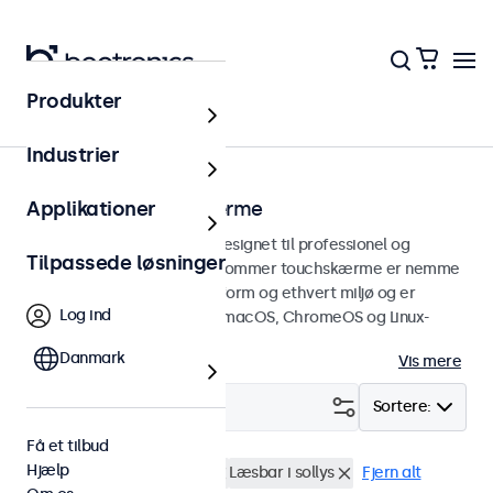
Produkter
Touchskærme
Industrier
19 tommer touchskærme
Applikationer
19 tommer touchskærme designet til professionel og
Tilpassede løsninger
kontinuerlig brug. Disse 19-tommer touchskærme er nemme
at integrere i enhver brugsform og ethvert miljø og er
Log ind
kompatible med Windows, macOS, ChromeOS og Linux-
operativsystemer.
Danmark
Vis mere
Filter (
1
)
Sortere:
Få et tilbud
Hjælp
19 tommer touchskærme
Læsbar i sollys
Fjern alt