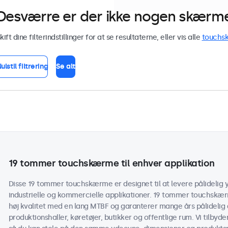
Desværre er der ikke nogen skærme 
kift dine filterindstillinger for at se resultaterne, eller vis alle
touchs
ulstil filtrering
Se alt
19 tommer touchskærme til enhver applikation
Disse 19 tommer touchskærme er designet til at levere pålidelig y
industrielle og kommercielle applikationer. 19 tommer touchskæ
høj kvalitet med en lang MTBF og garanterer mange års pålidelig d
produktionshaller, køretøjer, butikker og offentlige rum. Vi tilbyd