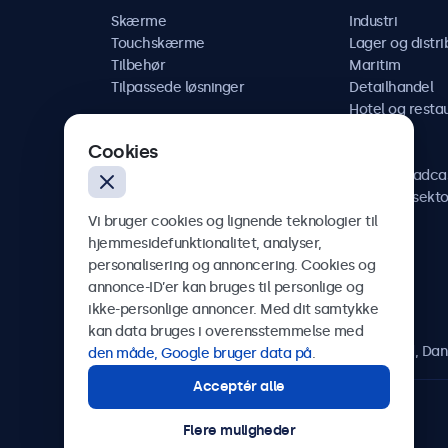
Skærme
Industri
Touchskærme
Lager og distri
Tilbehør
Maritim
Tilpassede løsninger
Detailhandel
Hotel og resta
Køretøj
Cookies
Jernbane
AV og broadca
Sundhedssekto
Vi bruger cookies og lignende teknologier til
hjemmesidefunktionalitet, analyser,
personalisering og annoncering. Cookies og
annonce-ID’er kan bruges til personlige og
Beetronics
ikke-personlige annoncer. Med dit samtykke
kan data bruges i overensstemmelse med
Herstedøstervej 27-29, unit A, 2620 Albertslund, Da
den måde, Google bruger data på
.
Acceptér alle
4.8/5 bedømt af 5000+ virksomheder
Flere muligheder