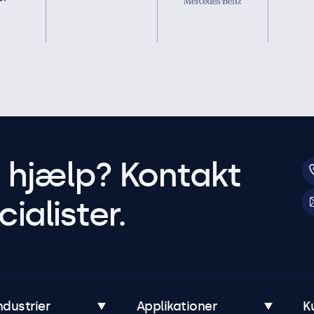
r hjælp? Kontakt
ialister.
ndustrier
Applikationer
K