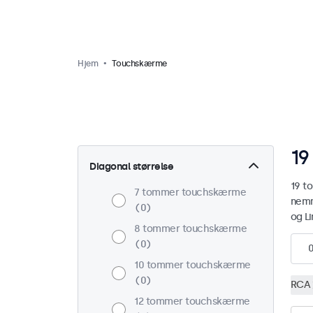
Hjem
Touchskærme
19
Diagonal størrelse
19 t
7 tommer touchskærme
nemm
0
og L
8 tommer touchskærme
0
10 tommer touchskærme
0
RCA
12 tommer touchskærme