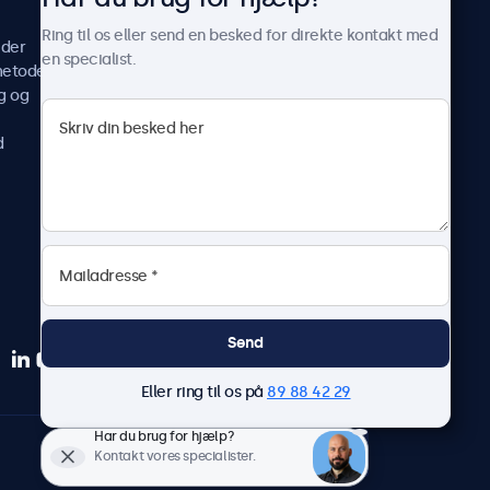
Casestudier
Ring til os eller send en besked for direkte kontakt med
ider
Nyheder og opdateringer
en specialist.
metoder
Om os
g og
Arbejd hos os
Vilkår og betingelser
d
Fortrolighedserklæring
Send
Eller ring til os på
89 88 42 29
Har du brug for hjælp?
Dansk
Kontakt vores specialister.