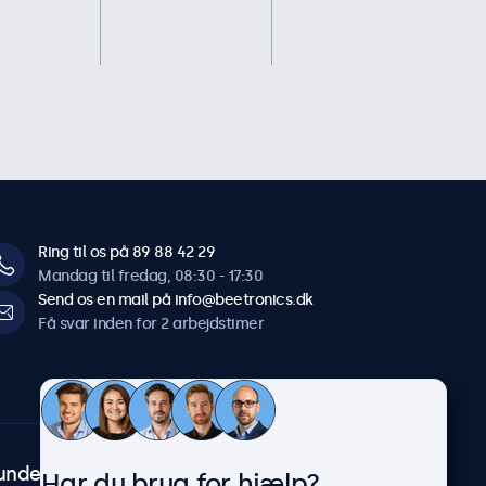
Ring til os på 89 88 42 29
Mandag til fredag, 08:30 - 17:30
Send os en mail på info@beetronics.dk
Få svar inden for 2 arbejdstimer
undeservice
Om Beetronics
Har du brug for hjælp?