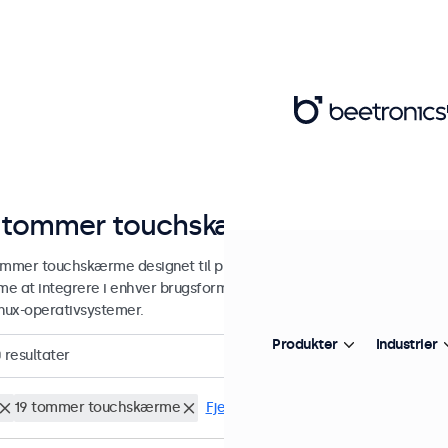
 tommer touchskærme
ommer touchskærme designet til professionel og kontinuerlig brug.
e at integrere i enhver brugsform og ethvert miljø og er kompat
inux-operativsystemer.
Produkter
Industrier
0
resultater
19 tommer touchskærme
Fjern alt