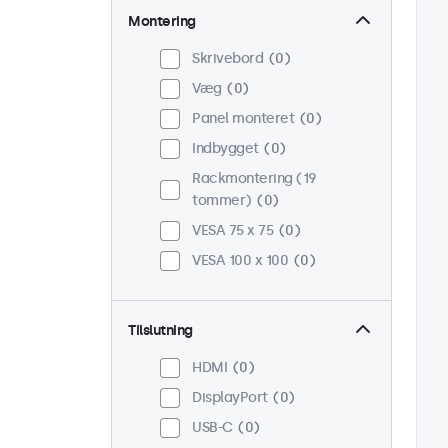
Montering
Skrivebord
0
Væg
0
Panel monteret
0
Indbygget
0
Rackmontering (19
tommer)
0
VESA 75 x 75
0
VESA 100 x 100
0
Tilslutning
HDMI
0
DisplayPort
0
USB-C
0