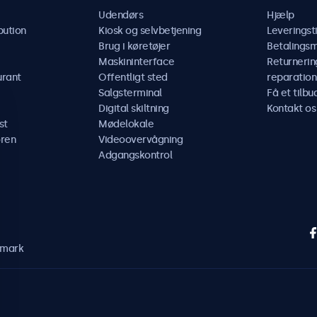
Udendørs
Hjælp
bution
Kiosk og selvbetjening
Leveringst
Brug i køretøjer
Betalings
Maskininterface
Returnerin
urant
Offentligt sted
reparation
Salgsterminal
Få et tilbu
Digital skiltning
Kontakt os
st
Mødelokale
ren
Videoovervågning
Adgangskontrol
nmark