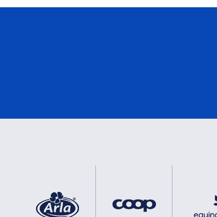
eMark
0
DNV
0