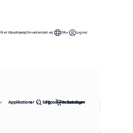
Få et tilbud
Hjælp
Om os
Kontakt os
DK
Log ind
 Disse 19-tommer touchskærme er
ible med Windows, macOS, ChromeOS
Applikationer
Søg
Tilpassede løsninger
Indkøbskurv
Sorter efter:
Popularitet