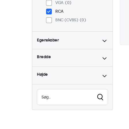
VGA
0
RCA
BNC (CVBS)
0
Egenskaber
4:3 / 5:4
0
Bredde
9-36 Volt
0
Dæmpbar
0
Højde
Høj lysstyrke
0
Læsbar i sollys
0
Vandtæt (IP65)
0
Støvtæt (IP65)
0
24/7 brug
0
Vandalsikker
0
EN50155
0