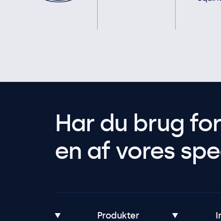
Har du brug fo
en af vores spec
Produkter
I