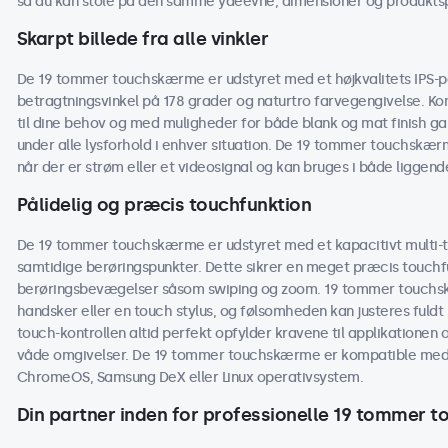
så du kan stole på den samme ydeevne, dimensioner og produktspe
Skarpt billede fra alle vinkler
De 19 tommer touchskærme er udstyret med et højkvalitets IPS-pan
betragtningsvinkel på 178 grader og naturtro farvegengivelse. Kon
til dine behov og med muligheder for både blank og mat finish 
under alle lysforhold i enhver situation. De 19 tommer touchskærm
når der er strøm eller et videosignal og kan bruges i både liggend
Pålidelig og præcis touchfunktion
De 19 tommer touchskærme er udstyret med et kapacitivt multi-to
samtidige berøringspunkter. Dette sikrer en meget præcis touchf
berøringsbevægelser såsom swiping og zoom. 19 tommer touchs
handsker eller en touch stylus, og følsomheden kan justeres fuldt 
touch-kontrollen altid perfekt opfylder kravene til applikationen og
våde omgivelser. De 19 tommer touchskærme er kompatible med
ChromeOS, Samsung DeX eller Linux operativsystem.
Din partner inden for professionelle 19 tommer