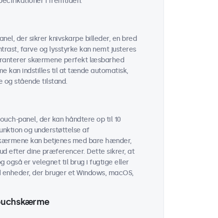
cifikationer i fremtiden.
el, der sikrer knivskarpe billeder, en bred
trast, farve og lysstyrke kan nemt justeres
garanterer skærmene perfekt læsbarhed
e kan indstilles til at tænde automatisk,
e og stående tilstand.
uch-panel, der kan håndtere op til 10
unktion og understøttelse af
kærmene kan betjenes med bare hænder,
ud efter dine præferencer. Dette sikrer, at
 også er velegnet til brug i fugtige eller
 enheder, der bruger et Windows, macOS,
 touchskærme