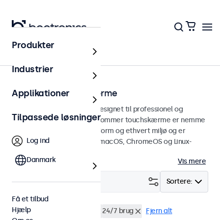
Produkter
Touchskærme
Industrier
19 tommer touchskærme
Applikationer
19 tommer touchskærme designet til professionel og
Tilpassede løsninger
kontinuerlig brug. Disse 19-tommer touchskærme er nemme
at integrere i enhver brugsform og ethvert miljø og er
Log ind
kompatible med Windows, macOS, ChromeOS og Linux-
operativsystemer.
Danmark
Vis mere
Filter (
3
)
Sortere:
Få et tilbud
Hjælp
19 tommer touchskærme
24/7 brug
Fjern alt