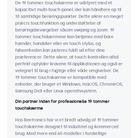
De 19 tommer touchskærme er udstyret med et
kapacitivt multi-touch-panel, der kan håndtere op til
10 samtidige berøringspunkter. Dette sikrer en meget
præcis touchfunktion og understøttelse af
berøringsbevægelser såsom swiping og zoom. 19
tommer touchskærmene kan betjenes med bare
hænder, handsker eller en touch stylus, og
følsomheden kan justeres fuldt ud efter dine
præferencer. Dette sikrer, at touch-kontrollen altid
perfekt opfylder kravene til applikationen og også er
velegnet til brug i fugtige eller våde omgivelser. De
19 tommer touchskærme er kompatible med
enheder, der bruger et Windows, macOS, ChromeOS,
Samsung DeX eller Linux operativsystem.
Din partner inden for professionelle 19 tommer
touchskærme
Hos Beetronics har vi et bredt udvalg af 19 tommer
touchskærme designet til industriel og kommerciel
brug. Med mere end 60 modeller i forskellige