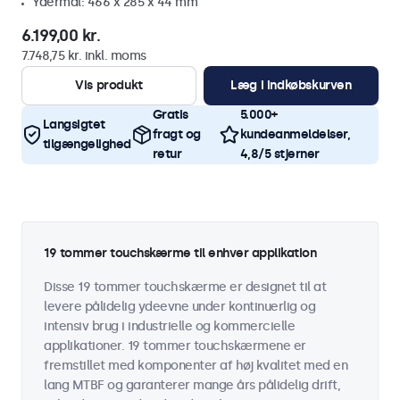
Ydermål: 466 x 285 x 44 mm
6.199,00 kr.
7.748,75 kr. inkl. moms
Vis produkt
Læg i indkøbskurven
Gratis
5.000+
Langsigtet
fragt og
kundeanmeldelser,
tilgængelighed
retur
4,8/5 stjerner
19 tommer touchskærme til enhver applikation
Disse 19 tommer touchskærme er designet til at
levere pålidelig ydeevne under kontinuerlig og
intensiv brug i industrielle og kommercielle
applikationer. 19 tommer touchskærmene er
fremstillet med komponenter af høj kvalitet med en
lang MTBF og garanterer mange års pålidelig drift,