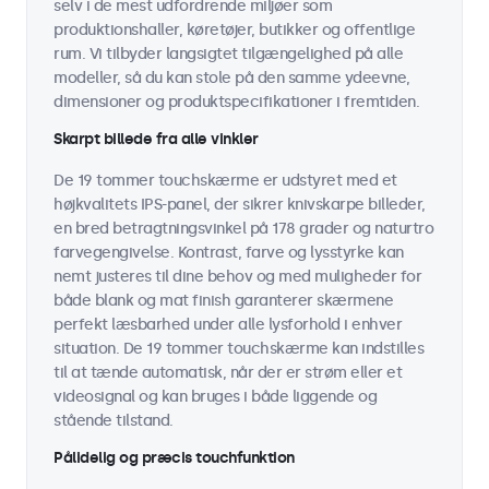
selv i de mest udfordrende miljøer som
produktionshaller, køretøjer, butikker og offentlige
rum. Vi tilbyder langsigtet tilgængelighed på alle
modeller, så du kan stole på den samme ydeevne,
dimensioner og produktspecifikationer i fremtiden.
Skarpt billede fra alle vinkler
De 19 tommer touchskærme er udstyret med et
højkvalitets IPS-panel, der sikrer knivskarpe billeder,
en bred betragtningsvinkel på 178 grader og naturtro
farvegengivelse. Kontrast, farve og lysstyrke kan
nemt justeres til dine behov og med muligheder for
både blank og mat finish garanterer skærmene
perfekt læsbarhed under alle lysforhold i enhver
situation. De 19 tommer touchskærme kan indstilles
til at tænde automatisk, når der er strøm eller et
videosignal og kan bruges i både liggende og
stående tilstand.
Pålidelig og præcis touchfunktion