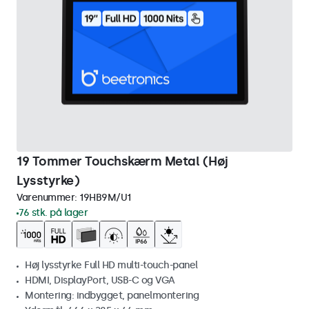
19 Tommer Touchskærm Metal (Høj
Lysstyrke)
Varenummer:
19HB9M/U1
76 stk. på lager
Høj lysstyrke Full HD multi-touch-panel
HDMI, DisplayPort, USB-C og VGA
Montering: indbygget, panelmontering