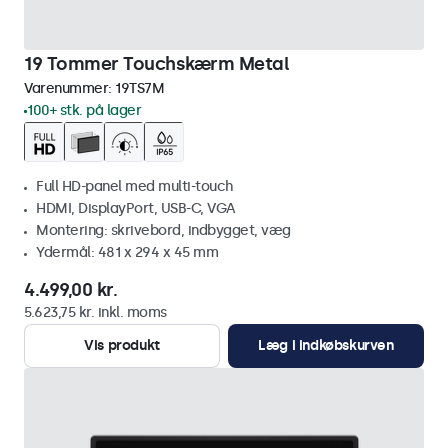
19 Tommer Touchskærm Metal
Varenummer:
19TS7M
100+ stk. på lager
Full HD-panel med multi-touch
HDMI, DisplayPort, USB-C, VGA
Montering: skrivebord, indbygget, væg
Ydermål: 481 x 294 x 45 mm
4.499,00 kr.
5.623,75 kr. inkl. moms
Vis produkt
Læg i indkøbskurven